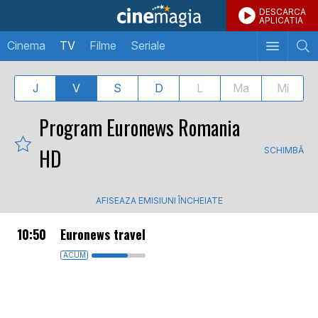
DESCARCA
APLICATIA
Cinema
TV
Filme
Seriale
J
V
S
D
L
Ma
Mi
Program Euronews Romania
HD
SCHIMBĂ
AFISEAZA EMISIUNI ÎNCHEIATE
10:50
Euronews travel
ACUM