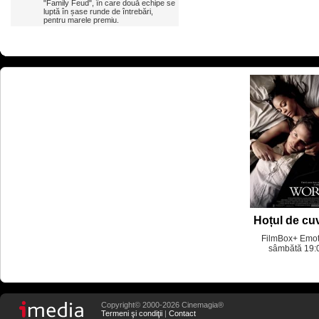
"Family Feud", în care două echipe se
luptă în șase runde de întrebări,
pentru marele premiu.
Hoțul de cu
FilmBox+ Emot
sâmbătă 19:
Copyright© 2000-2026 Cinemagia®
Termeni şi condiţii
|
Contact