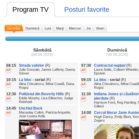
Program TV
Posturi favorite
Sâmbătă
Duminică
Luni
Marţi
Miercuri
Joi
Vineri
Sâmbătă
Duminică
(08.08.2026)
(09.08.2026)
08:15
Strada vafelor
(R)
07:30
Contractul nupţial
(R)
Julie Gonzalo, James Lafferty, Danny
Laura Soltis, Colleen Wheeler
AP
AP
Glover
Epstein
10:15
La bloc
- serial
(R)
09:15
La bloc
- serial
(R)
Alina Chivulescu, Mihai Coadă, Dana
Alina Chivulescu, Mihai Coad
AP
AP
Rogoz
Rogoz
12:30
Polițistul din Beverly Hills
(R)
11:30
Indiana Jones și căutători
Eddie Murphy, Lisa Eilbacher, Judge
pierdute
(R)
AP
AP
Reinhold
Harrison Ford, Reg Harding, 
Gillard
14:45
Unchiul Buck
Macaulay Culkin, Patricia Arquette,
14:00
Cercul literar Jane Auste
AP
Jean Louisa Kelly
Hugh Dancy, Emily Blunt, Kev
AP
Zegers