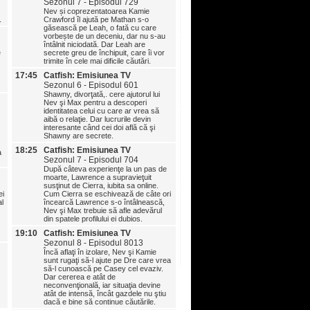
Sezonul 7 - Episodul 729
online, Antonio. Deşi el locuie
Nev și coprezentatoarea Kamie
oraş cu ea, nu se pot întâlni.
.
Crawford îl ajută pe Mathan s-o
ascunde un secret. Va fi ade
găsească pe Leah, o fată cu care
mult decât poate suporta Ang
vorbește de un deceniu, dar nu s-au
18:25
Catfish: Emisiunea TV
întâlnit niciodată. Dar Leah are
Sezonul 8 - Episodul 800
e
secrete greu de închipuit, care îi vor
trimite în cele mai dificile căutări.
Akirra cere ajutorul ca să sc
fostul prieten Jamie care îi hă
17:45
Catfish: Emisiunea TV
pe ea şi pe prietenul ei William
Sezonul 6 - Episodul 601
se schimbă când Nev şi Kami
Shawny, divorţată,. cere ajutorul lui
William a primit mii de dolari d
Nev şi Max pentru a descoperi
Jamie.
identitatea celui cu care ar vrea să
19:10
Catfish: Emisiunea TV
aibă o relaţie. Dar lucrurile devin
Sezonul 8 - Episodul 801
interesante când cei doi află că şi
Shawny are secrete.
După şapte ani de drame, Gem
doreşte cu disperare să o g
18:25
Catfish: Emisiunea TV
a
pe Myranda. Dar Nev şi Kami
Sezonul 7 - Episodul 704
să aibă nevoie de ajutor fiind
După câteva experienţe la un pas de
organizează o intervenţie în 
moarte, Lawrence a supravieţuit
celebru escroc sentimental.
susţinut de Cierra, iubita sa online.
19:50
Catfish: Emisiunea TV
ei
Cum Cierra se eschivează de câte ori
Sezonul 8 - Episodul 801
al
încearcă Lawrence s-o întâlnească,
Nev şi Max trebuie să afle adevărul
Încă aflaţi în izolare, Nev şi 
din spatele profilului ei dubios.
sunt rugaţi să-l ajute pe Dre 
să-l cunoască pe Casey cel 
19:10
Catfish: Emisiunea TV
Dar cererea e atât de
Sezonul 8 - Episodul 8013
neconvenţională, iar situaţia 
Încă aflaţi în izolare, Nev şi Kamie
atât de intensă, încât gazdele
sunt rugaţi să-l ajute pe Dre care vrea
dacă e bine să continue căută
să-l cunoască pe Casey cel evaziv.
Dar cererea e atât de
neconvenţională, iar situaţia devine
atât de intensă, încât gazdele nu ştiu
dacă e bine să continue căutările.