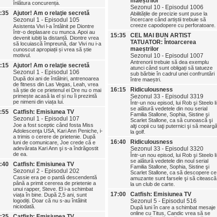
maeștrilor
înlătura concurența.
Sezonul 10 - Episodul 1006
:35
Ajutor! Am o relaţie secretă
Abilitățile de precizie sunt puse la
Sezonul 1 - Episodul 105
încercare când artiștii trebuie să
creeze capodopere cu perforatoare.
Asistenta Vivi l-a întâlnit pe Diontre
într-o deplasare cu munca. Apoi au
15:35
CEL MAI BUN ARTIST
devenit iubiți la distanță. Diontre vrea
TATUATOR: Întoarcerea
să locuiască împreună, dar Vivi nu i-a
maeștrilor
cunoscut apropiații și vrea să știe
motivul.
Sezonul 10 - Episodul 1007
Antrenorii trebuie să dea exemplu
:15
Ajutor! Am o relaţie secretă
atunci când sunt obligați să tatueze
Sezonul 1 - Episodul 106
sub bărbie în cadrul unei confruntări
După doi ani de întâlniri, antrenoarea
între maeștri.
de fitness din Las Vegas, Leah, vrea
16:15
Ridiculousness
să știe de ce prietenul ei Dre nu o mai
primește acasă la el și nu îi prezintă
Sezonul 33 - Episodul 3319
pe nimeni din viața lui.
Într-un nou episod, lui Rob şi Steelo li
se alătură vedetele din nou serial
:55
Catfish: Emisiunea TV
Familia Stallone, Sophia, Sistine şi
Sezonul 1 - Episodul 107
Scarlet Stallone, ca să cunoască şi
Joe a fost sceptic când fosta Miss
alţi copii cu taţi puternici şi să mearg
Adolescenţa USA, Kari Ann Peniche, i-
la golf.
a trimis o cerere de prietenie. După
16:40
Ridiculousness
luni de comunicare, Joe crede că e
adevărata Kari Ann şi s-a îndrăgostit
Sezonul 33 - Episodul 3320
de ea.
Într-un nou episod, lui Rob şi Steelo li
se alătură vedetele din noul serial
:40
Catfish: Emisiunea TV
Familia Stallone, Sophia, Sistine şi
Sezonul 2 - Episodul 202
Scarlet Stallone, ca să descopere ce
Cassie era pe o pantă descendentă
amuzante sunt farsele şi să citească
până a primit cererea de prietenie a
la un club de carte.
unui rapper, Steve. El i-a schimbat
17:00
Catfish: Emisiunea TV
viața în bine. După 2,5 ani, sunt
logodiți. Doar că nu s-au întâlnit
Sezonul 5 - Episodul 516
niciodată.
După luni în care a schimbat mesaje
online cu Titus, Candic vrea să se
:25
Catfish: Emisiunea TV