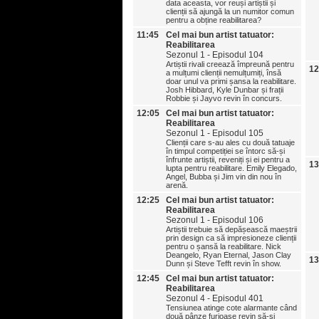
data aceasta, vor reuși artiștii și
clienții să ajungă la un numitor comun
pentru a obține reabilitarea?
11:45
Cel mai bun artist tatuator:
Reabilitarea
Sezonul 1 - Episodul 104
Artiștii rivali creează împreună pentru
12
a mulțumi clienții nemulțumiți, însă
doar unul va primi șansa la reabilitare.
Josh Hibbard, Kyle Dunbar și frații
Robbie și Jayvo revin în concurs.
12:05
Cel mai bun artist tatuator:
Reabilitarea
Sezonul 1 - Episodul 105
Clienții care s-au ales cu două tatuaje
în timpul competiției se întorc să-și
înfrunte artiștii, reveniți și ei pentru a
13
lupta pentru reabilitare. Emily Elegado,
Angel, Bubba și Jim vin din nou în
arenă.
12:25
Cel mai bun artist tatuator:
Reabilitarea
Sezonul 1 - Episodul 106
Artiștii trebuie să depășească maeștrii
prin design ca să impresioneze clienții
pentru o șansă la reabilitare. Nick
Deangelo, Ryan Eternal, Jason Clay
13
Dunn și Steve Tefft revin în show.
12:45
Cel mai bun artist tatuator:
Reabilitarea
Sezonul 4 - Episodul 401
Tensiunea atinge cote alarmante când
două pânze furioase revin să‑și