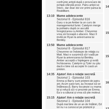
confrunte artiștii după o provocare de
echipă sfârșită prost. Patru artiști se
14
întorc, dar doar doi vor primi șansa la
Reabilitare.
13:10
Mame adolescente
Sezonul 8 - Episodul 816
Gary o ia pe Amber la un curs de
managementul furiei. Catelynn merge
la psihiatru după ce ascultă
înregistrarea cu Amber. Cheyenne
15
vrea să înceapă o afacere. Maci îl
invită pe Ryan la aniversarea lui
Bentley.
13:50
Mame adolescente
Sezonul 8 - Episodul 817
Cheyenne se îndoieşte de relaţia cu
Matt. Maci e surprinsă să-l vadă pe
15
Ryan la aniversarea lui Bentley.
Amber acceptă o înţelegere şi evită
închisoarea. Catelynn şi Tyler nu ştiu
dacă e bine să accepte în casă un
prieten.
14:35
Ajutor! Am o relaţie secretă
Sezonul 1 - Episodul 103
Emma și Barry sunt prieteni de patru
16
ani. Acum șase luni, au început să se
întâlnească. Barry locuiește cu mama
lui și refuză să i-o prezinte pe Emma.
Ea s-a săturat și vrea să știe motivul.
15:15
Ajutor! Am o relaţie secretă
Sezonul 1 - Episodul 104
După mai bine de un an de întâlniri, Ed
tot nu i-a cunoscut pe prietenii și
17