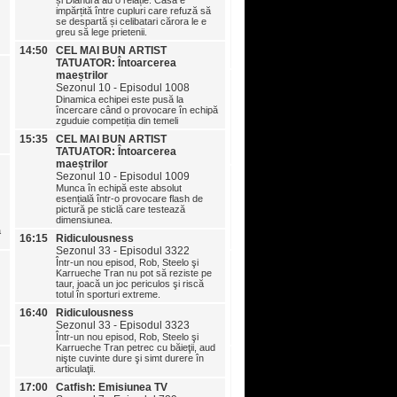
și Diandra au o relație. Casa e
Sezonul 10 - Episodul 10
impărțită între cupluri care refuză să
Munca în echipă este esențial
se despartă și celibatari cărora le e
serie de provocări de tatuaje 
greu să lege prietenii.
echipă. O întorsătură neaștep
14:50
CEL MAI BUN ARTIST
obligă pe artiștii unei echipe 
întoarcă împotriva propriilor c
TATUATOR: Întoarcerea
maeștrilor
16:15
Ridiculousness
Sezonul 10 - Episodul 1008
Sezonul 33 - Episodul 33
Dinamica echipei este pusă la
Într-un nou episod, Rob şi St
încercare când o provocare în echipă
întâmpină pe Karrueche Tran
zguduie competiția din temeli
asigură că au capul protejat,
descoperă că măgarii trebuie
15:35
CEL MAI BUN ARTIST
rebranduiţi şi află cu groază 
TATUATOR: Întoarcerea
greşit casa.
maeștrilor
16:40
Ridiculousness
Sezonul 10 - Episodul 1009
Sezonul 33 - Episodul 33
Munca în echipă este absolut
esențială într-o provocare flash de
Într-un nou episod, Rob, Stee
pictură pe sticlă care testează
Karrueche Tran sunt umiliţi de
dimensiunea.
se simt jenaţi şi sunt implicaţi
ă
distrugerile provocate în timp
16:15
Ridiculousness
dansului.
Sezonul 33 - Episodul 3322
17:00
Catfish: Emisiunea TV
Într-un nou episod, Rob, Steelo şi
Sezonul 8 - Episodul 801
Karrueche Tran nu pot să reziste pe
taur, joacă un joc periculos şi riscă
Nev și Kamie se avântă virtua
totul în sporturi extreme.
situație delicată. Zay s-a înc
frumoasa Jayda, fapt ce i-a a
16:40
Ridiculousness
căsnicia deja compromisă. D
Sezonul 33 - Episodul 3323
minciunile sunt așa de mari, 
Într-un nou episod, Rob, Steelo şi
adevărul iese cu greu la iveal
Karrueche Tran petrec cu băieţii, aud
17:45
Catfish: Emisiunea TV
nişte cuvinte dure şi simt durere în
Sezonul 7 - Episodul 740
articulaţii.
Nev, împreună cu Laura, o aj
17:00
Catfish: Emisiunea TV
Angel să-l găsească pe iubitul