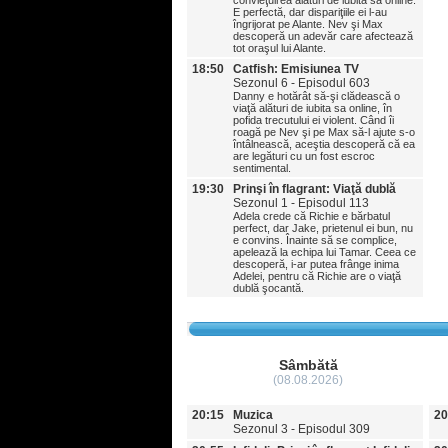
convieţuirea alături de iubita sa online.
E perfectă, dar dispariţiile ei l-au
îngrijorat pe Alante. Nev şi Max
descoperă un adevăr care afectează
tot oraşul lui Alante.
18:50
Catfish: Emisiunea TV
Sezonul 6 - Episodul 603
Danny e hotărât să-şi clădească o
viaţă alături de iubita sa online, în
pofida trecutului ei violent. Când îi
roagă pe Nev şi pe Max să-l ajute s-o
întâlnească, aceştia descoperă că ea
are legături cu un fost escroc
sentimental.
19:30
Prinşi în flagrant: Viaţă dublă
Sezonul 1 - Episodul 113
Adela crede că Richie e bărbatul
perfect, dar Jake, prietenul ei bun, nu
e convins. Înainte să se complice,
apelează la echipa lui Tamar. Ceea ce
descoperă, i-ar putea frânge inima
Adelei, pentru că Richie are o viaţă
dublă şocantă.
Sâmbătă
(08.08.2026)
20:15
Muzica
20
Sezonul 3 - Episodul 309