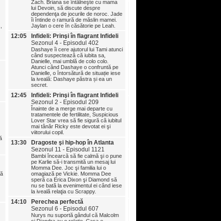
Zach. Briana se întâlneşte cu mama
12:45
Infideli: Prinşi în flagrant 
lui Devoin, să discute despre
Sezonul 2 - Episodul 211
dependenţa de jocurile de noroc. Jade
îi întinde o ramură de măslin mamei.
Kori îi cere ajutorul lui Tami c
,
Jaylan o cere în căsătorie pe Leah.
dacă prietenul ei George o în
lucrurile se complică când Ta
12:05
Infideli: Prinşi în flagrant Infideli
că şi Kori înşală.
Sezonul 4 - Episodul 402
13:30
Dragoste şi hip-hop în At
Dashaye îi cere ajutorul lui Tami atunci
Sezonul 11 - Episodul 11
când suspectează că iubita sa,
Danielle, mai umblă de colo colo.
Khaotic încearcă să le aducă
Atunci când Dashaye o confruntă pe
Banks şi Amy în aceeaşi echi
Danielle, o întorsătură de situație iese
Timpul petrecut de Joc cu fami
la iveală: Dashaye păstra și ea un
turnură neplăcută. O noapte î
secret.
cu tequila, se încheie cu ares
Bambi şi Zell.
12:45
Infideli: Prinşi în flagrant Infideli
14:10
Perechea perfectă
Sezonul 2 - Episodul 209
Sezonul 6 - Episodul 608
Înainte de a merge mai departe cu
tratamentele de fertilitate, Suspicious
Kareem și Alexis își pierd cu
Lover Star vrea să fie sigură că iubitul
când Alivia și Keith exploreaz
mai tânăr Ricky este devotat ei şi
posibilitatea de a fi Perechea
viitorului copil.
Sosesc foști iubiți să tulbure 
ă
inclusiv un fost pe care îl știe
13:30
Dragoste şi hip-hop în Atlanta
lumea.
Sezonul 11 - Episodul 1121
14:50
CEL MAI BUN ARTIST
Bambi încearcă să fie calmă şi o pune
TATUATOR: Întoarcerea
pe Karlie să-i transmită un mesaj lui
Momma Dee. Joc şi familia lui o
maeștrilor
că
omagiază pe Vickie. Momma Dee
Sezonul 10 - Episodul 10
speră ca Erica Dixon şi Diamond să
Diavolul se ascunde în detalii
nu se bată la evenimentul ei când iese
când artiștii trebuie să tatue
la iveală relaţia cu Scrappy.
cu aer cald complexe, în culori
14:10
Perechea perfectă
15:35
CEL MAI BUN ARTIST
Sezonul 6 - Episodul 607
TATUATOR: Întoarcerea
Nurys nu suportă gândul că Malcolm
maeștrilor