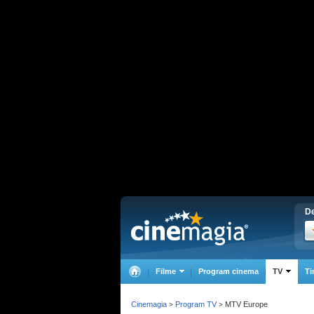
De
Filme
Program cinema
TV
Ti
Cinemagia
Program TV
MTV Europe
>
>