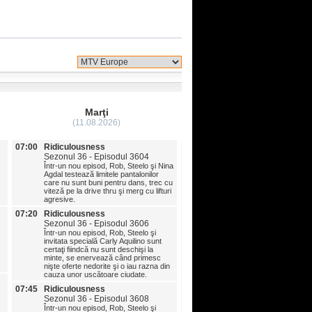
Marţi
Miercuri
(11.08.2026)
(12.08.2026)
07:00
Ridiculousness
07:00
Ridiculousness
Sezonul 36 - Episodul 3604
Sezonul 36 - Episodul 36
Într-un nou episod, Rob, Steelo şi Nina
Într-un nou episod, Rob Dyrd
Agdal testează limitele pantalonilor
Steelo Brim şi Carly Aquilino 
care nu sunt buni pentru dans, trec cu
de nebunie la culcare, simt spi
viteză pe la drive thru şi merg cu lifturi
Yellowstone şi primesc vizita
agresive.
animale.
07:20
Ridiculousness
07:20
Ridiculousness
Sezonul 36 - Episodul 3606
Sezonul 36 - Episodul 36
Într-un nou episod, Rob, Steelo şi
Într-un nou episod, Rob şi St
invitata specială Carly Aquilino sunt
întâmpină pe Carly Aquilino c
certaţi fiindcă nu sunt deschişi la
vadă nişte oameni sabotaţi de
minte, se enervează când primesc
încălţări, sunt speriaţi şi
nişte oferte nedorite şi o iau razna din
experimentează dezavantajele
cauza unor uscătoare ciudate.
07:45
Ridiculousness
07:45
Ridiculousness
Sezonul 36 - Episodul 36
Sezonul 36 - Episodul 3608
Într-un nou episod, Rob Dyrd
Într-un nou episod, Rob, Steelo şi
Steelo Brim şi Nina Agdal ur