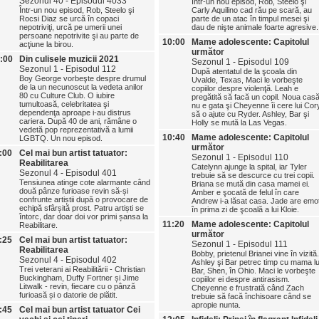
Sezonul 40 - Episodul 4033
Într-un nou episod, Rob, Steelo şi
Într-un nou episod, Rob, Steelo şi
Carly Aquilino cad rău pe scară, au
Rocsi Diaz se urcă în copaci
parte de un atac în timpul mesei şi
nepotriviţi, urcă pe umerii unei
dau de nişte animale foarte agresive.
persoane nepotrivite şi au parte de
10:00
Mame adolescente: Capitolul
acţiune la birou.
următor
:00
Din culisele muzicii 2021
Sezonul 1 - Episodul 109
Sezonul 1 - Episodul 112
După atentatul de la şcoala din
Boy George vorbeşte despre drumul
Uvalde, Texas, Maci le vorbeşte
de la un necunoscut la vedeta anilor
copiilor despre violenţă. Leah e
80 cu Culture Club. O iubire
pregătită să facă un copil. Noua cas
tumultoasă, celebritatea şi
nu e gata şi Cheyenne îi cere lui Cor
dependenţa aproape i-au distrus
să o ajute cu Ryder. Ashley, Bar şi
cariera. După 40 de ani, rămâne o
Holly se mută la Las Vegas.
vedetă pop reprezentativă a lumii
10:40
Mame adolescente: Capitolul
LGBTQ. Un nou episod.
următor
:00
Cel mai bun artist tatuator:
Sezonul 1 - Episodul 110
Reabilitarea
Catelynn ajunge la spital, iar Tyler
Sezonul 4 - Episodul 401
trebuie să se descurce cu trei copii.
Tensiunea atinge cote alarmante când
Briana se mută din casa mamei ei.
două pânze furioase revin să‑și
Amber e şocată de felul în care
confrunte artiștii după o provocare de
Andrew i-a lăsat casa. Jade are emoţ
echipă sfârșită prost. Patru artiști se
în prima zi de şcoală a lui Kloie.
întorc, dar doar doi vor primi șansa la
11:20
Mame adolescente: Capitolul
Reabilitare.
următor
:25
Cel mai bun artist tatuator:
Sezonul 1 - Episodul 111
Reabilitarea
Bobby, prietenul Brianei vine în vizită.
Sezonul 4 - Episodul 402
Ashley şi Bar petrec timp cu mama lu
Trei veterani ai Reabilitării - Christian
Bar, Shen, în Ohio. Maci le vorbeşte
Buckingham, Duffy Fortner și Jime
copiilor ei despre antirasism.
Litwalk - revin, fiecare cu o pânză
Cheyenne e frustrată când Zach
furioasă și o datorie de plătit.
trebuie să facă închisoare când se
apropie nunta.
:45
Cel mai bun artist tatuator Cei