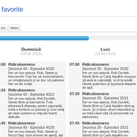
 favorite
Joi
Vineri
Duminică
Luni
(09.08.2026)
(10.08.2026)
:00
Ridiculousness
07:00
Ridiculousness
Sezonul 40 - Episodul 4020
Sezonul 35 - Episodul 3530
Într-un nou episod, Rob, Steelo şi
Într-un nou episod, Rob Dyrdek,
Karrueche Tran fac pe exterminatorii,
Steelo Brim şi Carly Aquilino reuşesc
se emoţionează şi se duc să patineze
să iasă la suprafaţă, scot la iveală
într-un loc izolat.
râsete puternice şi eşuează departe
de apă.
:20
Ridiculousness
07:20
Ridiculousness
Sezonul 40 - Episodul 4022
Sezonul 35 - Episodul 3531
Într-un nou episod, Rob Dyrdek,
Steelo Brim şi Karrueche Tran
Într-un nou episod, Rob Dyrdek,
păstrează distanţa, pentru siguranţă,
Steelo Brim şi Carly Aquilino distrug
evită o lovitură cu pumnul şi sunt umiţi
visuri, îşi croiesc drum mieunând şi
de nişte oameni cu mişcări foarte
se miră când văd că prezicerile se
delicate.
adeveresc.
:45
Ridiculousness
07:45
Ridiculousness
Sezonul 40 - Episodul 4026
Sezonul 35 - Episodul 3532
Într-un nou episod, Rob, Steelo şi
Într-un nou episod, Rob Dyrdek,
Rocsi Diaz sunt extrem de atenţi, dar
Steelo Brim şi Carly Aquilino nu