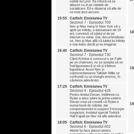
rudele lui Lynn. Ea refuză să se
afișeze cu el pe rețelele de
socializare. Ed e disperat să afle de
ce este ținut ascuns.
15:55
Catfish: Emisiunea TV
Sezonul 7 - Episodul 709
Nev şi Max merg în New York să o
ajute pe Infinity, o dansatoare de 19
18
ani, convinsă că iubitul ei de pe
internet nu minte. Dar, documentându-
se, Nev şi Max află că iubitul lui Infinity
e mai duios decât şi-au imaginat.
16:40
Catfish: Emisiunea TV
Sezonul 7 - Episodul 730
Când Kristina a cunoscut-o pe Faith
pe un chatroom, nu se aștepta să se
îndrăgostească și să-și trădeze
18
logodnicul. Acum Nev și
coprezentatoarea Tallulah Willis se
confruntă cu un triunghi amoros, în
căutarea adevărului.
17:25
Catfish: Emisiunea TV
Sezonul 4 - Episodul 426
Pentru timidul Devan, întâlnirea cu
Rylan a adus iubire la prima vedere.
Devan vrea să creadă că Rylan e
19
numai bună de măritat, dar
comportamentul ei suspect îi trezeşte
suspiciuni. Invitatul special Todrick
Hall îl ajută pe Nev să afle adevărul.
18:05
Catfish: Emisiunea TV
Sezonul 6 - Episodul 602
Alante îşi face planuri pentru