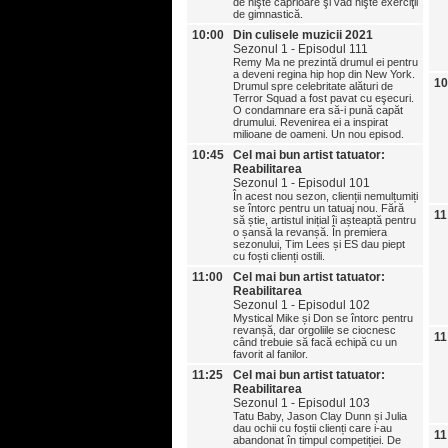
de nişte căprioare şi văd nişte exerciţii
de gimnastică.
10:00
Din culisele muzicii 2021
Sezonul 1 - Episodul 111
Remy Ma ne prezintă drumul ei pentru
a deveni regina hip hop din New York.
10
Drumul spre celebritate alături de
Terror Squad a fost pavat cu eşecuri.
O condamnare era să-i pună capăt
drumului. Revenirea ei a inspirat
milioane de oameni. Un nou episod.
10:45
Cel mai bun artist tatuator:
Reabilitarea
Sezonul 1 - Episodul 101
În acest nou sezon, clienții nemulțumiți
se întorc pentru un tatuaj nou. Fără
11
să știe, artistul inițial îi așteaptă pentru
o șansă la revanșă. În premiera
sezonului, Tim Lees și ES dau piept
cu foști clienți ostili.
11:00
Cel mai bun artist tatuator:
Reabilitarea
Sezonul 1 - Episodul 102
Mystical Mike și Don se întorc pentru
revanșă, dar orgoliile se ciocnesc
11
când trebuie să facă echipă cu un
favorit al fanilor.
11:25
Cel mai bun artist tatuator:
Reabilitarea
Sezonul 1 - Episodul 103
Tatu Baby, Jason Clay Dunn și Julia
dau ochii cu foștii clienți care i-au
11
abandonat în timpul competiției. De