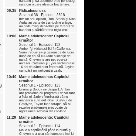
cântând şi să descopere ce periculoşi
Într-un nou episod, Rob, Stee
sunt câinii care aleargă foarte tare.
Carly Aquilino sunt prea implic
accelerează la maxim şi vizi
09:35
Ridiculousness
New England.
Sezonul 36 - Episodul 3618
10:00
Mame adolescente: Capit
Într-un nou episod, Rob, Steelo şi Nina
următor
Agdal au parte de trambuline uriaşe,
au nişte mingi deosebite pe terenul de
Sezonul 1 - Episodul 115
baschet şi sărbătoresc nişte eroi.
Are loc evenimentul sezonului
sunt emoţionaţi când se căs
10:00
Mame adolescente: Capitolul
Zach şi Cheyenne. Un accide
următor
ă
maşină le pune viaţa în pericol
Sezonul 1 - Episodul 112
y
Ashley şi Holly. Bar ajunge la
Amber îşi vizitează fiul în California.
închisoare. Lucrurile iau o tu
Sean trebuie să-şi găsească de lucru
surprinzătoare pentru Jaylan 
după ce caută cu Jade o locaţie de
10:40
Mame adolescente: Capit
nuntă. Cheyenne are petrecerea
următor
miresei. Catelynn şi Tyler sărbătoresc
16 ani de când sunt împreună. Jaylan
Sezonul 1 - Episodul 116
cumpără un inel pentru Leah.
Echipa de la "Mame adolesce
Capitolul următor" se reuneșt
10:40
Mame adolescente: Capitolul
o recapitulare a primului sezo
următor
11:20
Mame adolescente: Capit
Sezonul 1 - Episodul 113
ii
următor
Briana şi Bobby se despart. Amber
are probleme cu programul de vizitare
Sezonul 1 - Episodul 117
a fiului ei. Jade e îngrijorată că nu
Echipa de la "Mame adolesce
mănâncă suficient Kloie. Susţinut de
Capitolul următor" se reuneșt
Catelynn, Taylor face terapie, să-şi
o recapitulare a primului sezo
rezolve problemele provocate de
12:05
Infideli: Prinşi în flagrant 
agresiunea sexuală din copilărie.
i
Sezonul 2 - Episodul 210
11:20
Mame adolescente: Capitolul
Jessica credea că relaţia cu ar
următor
era o armonie perfectă până
Sezonul 1 - Episodul 114
început să suspecteze că ce
Mai e o săptămână până la nuntă şi
prieten al lui l-a făcut să-şi 
Cheyenne a uitat să-i cumpere inel lui
atitudinea.