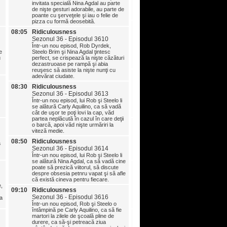
invitata specială Nina Agdal au parte
nişte cai, se trezesc într-o sit
de nişte gesturi adorabile, au parte de
periculoasă şi se ţin bine în ro
poante cu şerveţele şi iau o felie de
coaster.
pizza cu formă deosebită.
08:05
Ridiculousness
08:05
Ridiculousness
Sezonul 36 - Episodul 36
Sezonul 36 - Episodul 3610
Într-un nou episod, Rob Dyrd
Într-un nou episod, Rob Dyrdek,
Steelo Brim şi Carly Aquilino
e
Steelo Brim şi Nina Agdal ţintesc
experimentează neplăcerea de
u
perfect, se crispează la nişte căzături
invers, se trezesc pe podea 
dezastruoase pe rampă şi abia
împachetează nişte vânturi.
reuşesc să asiste la nişte nunţi cu
08:30
Ridiculousness
adevărat ciudate.
Sezonul 36 - Episodul 36
08:30
Ridiculousness
Într-un nou episod, Rob, Stee
Sezonul 36 - Episodul 3613
invitata specială Nina Agdal 
Într-un nou episod, lui Rob şi Steelo li
e bună prea multă încredere,
se alătură Carly Aquilino, ca să vadă
prea mult şi suportă consecin
cât de uşor te poţi lovi la cap, văd
geloziei.
partea neplăcută în cazul în care deţii
08:50
Ridiculousness
o barcă, apoi văd nişte urmăriri la
Sezonul 36 - Episodul 36
viteză medie.
Într-un nou episod, Rob, Stee
08:50
Ridiculousness
ă
Carly Aquilino se lansează p
Sezonul 36 - Episodul 3614
nesigure, sunt speriaţi în casa
Într-un nou episod, lui Rob şi Steelo li
şi arată că sunt prea buni.
se alătură Nina Agdal, ca să vadă cine
09:10
Ridiculousness
poate să prezică viitorul, să discute
Sezonul 36 - Episodul 36
despre obsesia petnru vapat şi să afle
că există cineva pentru fiecare.
Într-un nou episod, lui Rob şi 
e,
se alătură Carly Aquilino, ca 
09:10
Ridiculousness
arunce cu capul înainte în ap
Sezonul 36 - Episodul 3616
ia
adânci, să vadă pisici neînd
Într-un nou episod, Rob şi Steelo o
şi să asiste la confruntări săl
întâmpină pe Carly Aquilino, ca să fie
09:35
Ridiculousness
martori la zilele de şcoală pline de
Sezonul 36 - Episodul 36
durere, ca să-şi petreacă ziua