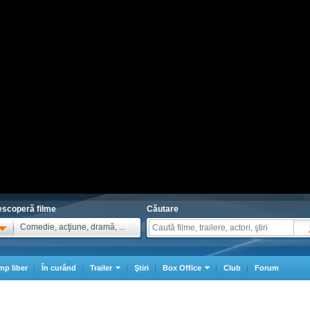
scoperă filme
Căutare
Comedie, acţiune, dramă, ...
mp liber
În curând
Trailer
Ştiri
Box Office
Club
Forum