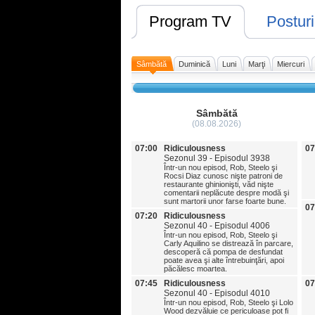
Program TV
Posturi
Sâmbătă
Duminică
Luni
Marţi
Miercuri
Sâmbătă
(08.08.2026)
07:00
Ridiculousness
07
Sezonul 39 - Episodul 3938
Într-un nou episod, Rob, Steelo şi
Rocsi Diaz cunosc nişte patroni de
restaurante ghinionişti, văd nişte
comentarii neplăcute despre modă şi
sunt martorii unor farse foarte bune.
07
07:20
Ridiculousness
Sezonul 40 - Episodul 4006
Într-un nou episod, Rob, Steelo şi
Carly Aquilino se distrează în parcare,
descoperă că pompa de desfundat
poate avea şi alte întrebuinţări, apoi
păcălesc moartea.
07:45
Ridiculousness
07
Sezonul 40 - Episodul 4010
Într-un nou episod, Rob, Steelo şi Lolo
Wood dezvăluie ce periculoase pot fi