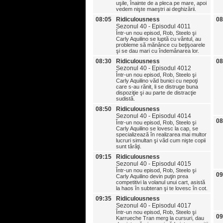
uşile, înainte de a pleca pe mare, apoi
vedem nişte maeştri ai deghizării.
08:05
Ridiculousness
08
Sezonul 40 - Episodul 4011
Într-un nou episod, Rob, Steelo şi
Carly Aquilino se luptă cu vântul, au
probleme să mănânce cu beţişoarele
şi se dau mari cu îndemânarea lor.
08:30
Ridiculousness
08
Sezonul 40 - Episodul 4012
Într-un nou episod, Rob, Steelo şi
Carly Aquilino văd bunici cu nepoţi
care s-au rănit, li se distruge buna
dispoziţie şi au parte de distracţie
sudistă.
08:50
Ridiculousness
Sezonul 40 - Episodul 4014
08
Într-un nou episod, Rob, Steelo şi
Carly Aquilino se lovesc la cap, se
specializează în realizarea mai multor
lucruri simultan şi văd cum nişte copii
sunt târâţi.
09:15
Ridiculousness
Sezonul 40 - Episodul 4015
Într-un nou episod, Rob, Steelo şi
09
Carly Aquilino devin puţin prea
competitivi la volanul unui cart, asistă
la haos în subteran şi te lovesc în cot.
09:35
Ridiculousness
Sezonul 40 - Episodul 4017
Într-un nou episod, Rob, Steelo şi
09
Karrueche Tran merg la cursuri, dau