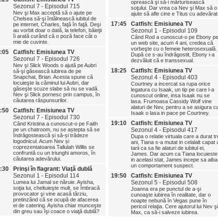
oprească şi să-i mărturisească
Sezonul 7 - Episodul 715
soţului. Dar vrea ca Nev şi Max să o
Nev şi Max acceptă să o ajute pe
ajute să afle cine e Titus cu adevărat
Chelsea să-şi întâlnească iubitul de
17:45
Catfish: Emisiunea TV
pe internet, Charles, faţă în faţă. Deşi
au vorbit doar o dată, la telefon, băieţii
Sezonul 1 - Episodul 109
îi arată curând că o poză face cât o
Când Rod a cunoscut-o pe Ebony p
mie de cuvinte.
un web site, acum 4 ani, credea că
vorbeşte cu o femeie heterosexuală.
:05
Catfish: Emisiunea TV
După ce s-au îndrăgostit, Ebony i-a
Sezonul 7 - Episodul 726
dezvăluit că e transsexual.
Nev şi Slick Woods o ajută pe Aubri
18:25
Catfish: Emisiunea TV
să-şi găsească iubirea de pe
Snapchat, Brian. Acesta spune că
Sezonul 4 - Episodul 403
locuieşte la căminul lui Aubri, dar
Courtney a incercat sa rupa orice
găseşte scuze slabe să nu se vadă.
legatura cu Isaak, un tip pe care l-a
Nev şi Slick pornesc prin campus, în
cunoscut online, insa Isaak nu se
căutarea răspunsurilor.
lasa. Frumoasa Cassidy Wolf vine
alaturi de Nev, pentru a se asigura c
:50
Catfish: Emisiunea TV
Isaak o lasa in pace pe Courtney.
Sezonul 7 - Episodul 730
19:10
Catfish: Emisiunea TV
Când Kristina a cunoscut-o pe Faith
pe un chatroom, nu se aștepta să se
Sezonul 4 - Episodul 417
îndrăgostească și să-și trădeze
Dupa o relatie virtuala care a durat tr
logodnicul. Acum Nev și
ani, Tiana s-a mutat in celalalt capat 
coprezentatoarea Tallulah Willis se
tarii ca sa fie alaturi de iubitul ei,
confruntă cu un triunghi amoros, în
James. Dar acum ca Tiana locuieste
căutarea adevărului.
in acelasi stat, James incepe sa aiba
un comportament suspect.
:30
Prinşi în flagrant: Viaţă dublă
Sezonul 1 - Episodul 114
19:50
Catfish: Emisiunea TV
Lumea lui Jamal se năruie. Ayisha,
Sezonul 5 - Episodul 508
soţia lui, cheltuieşte mult, se îmbracă
Joanna era pe punctul de a-şi
provocator şi vine acasă târziu,
cunoaşte iubirea în realitate, dar o
pretinzând că se ocupă de afacerea
noapte nebună în Vegas pune în
ei de catering. Ayisha chiar munceşte
pericol relaţia. Cere ajutorul lui Nev şi
din greu sau îşi coace o viaţă dublă?
Max, ca să-i salveze iubirea.