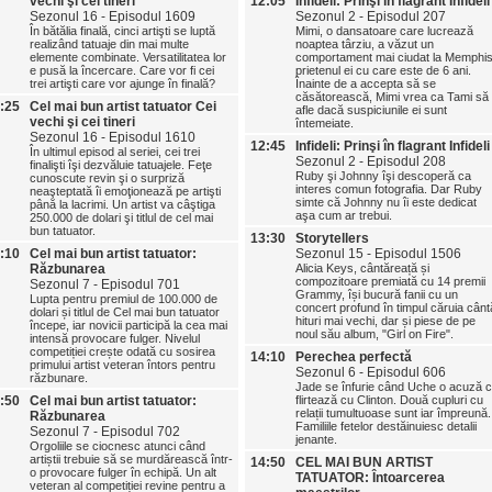
vechi şi cei tineri
12:05
Infideli: Prinşi în flagrant Infideli
Sezonul 16 - Episodul 1609
Sezonul 2 - Episodul 207
În bătălia finală, cinci artişti se luptă
Mimi, o dansatoare care lucrează
realizând tatuaje din mai multe
noaptea târziu, a văzut un
elemente combinate. Versatilitatea lor
comportament mai ciudat la Memphis
e pusă la încercare. Care vor fi cei
prietenul ei cu care este de 6 ani.
trei artişti care vor ajunge în finală?
Înainte de a accepta să se
căsătorească, Mimi vrea ca Tami să
:25
Cel mai bun artist tatuator Cei
afle dacă suspiciunile ei sunt
vechi şi cei tineri
întemeiate.
Sezonul 16 - Episodul 1610
12:45
Infideli: Prinşi în flagrant Infideli
În ultimul episod al seriei, cei trei
Sezonul 2 - Episodul 208
finalişti îşi dezvăluie tatuajele. Feţe
Ruby şi Johnny îşi descoperă ca
cunoscute revin şi o surpriză
interes comun fotografia. Dar Ruby
neaşteptată îi emoţionează pe artişti
simte că Johnny nu îi este dedicat
până la lacrimi. Un artist va câştiga
aşa cum ar trebui.
250.000 de dolari şi titlul de cel mai
bun tatuator.
13:30
Storytellers
:10
Cel mai bun artist tatuator:
Sezonul 15 - Episodul 1506
Răzbunarea
Alicia Keys, cântăreață și
compozitoare premiată cu 14 premii
Sezonul 7 - Episodul 701
Grammy, își bucură fanii cu un
Lupta pentru premiul de 100.000 de
concert profund în timpul căruia cânt
dolari și titlul de Cel mai bun tatuator
hituri mai vechi, dar și piese de pe
începe, iar novicii participă la cea mai
noul său album, "Girl on Fire".
intensă provocare fulger. Nivelul
competiției crește odată cu sosirea
14:10
Perechea perfectă
primului artist veteran întors pentru
Sezonul 6 - Episodul 606
răzbunare.
Jade se înfurie când Uche o acuză 
:50
Cel mai bun artist tatuator:
flirtează cu Clinton. Două cupluri cu
relații tumultuoase sunt iar împreună.
Răzbunarea
Familiile fetelor destăinuiesc detalii
Sezonul 7 - Episodul 702
jenante.
Orgoliile se ciocnesc atunci când
artiștii trebuie să se murdărească într-
14:50
CEL MAI BUN ARTIST
o provocare fulger în echipă. Un alt
TATUATOR: Întoarcerea
veteran al competiției revine pentru a