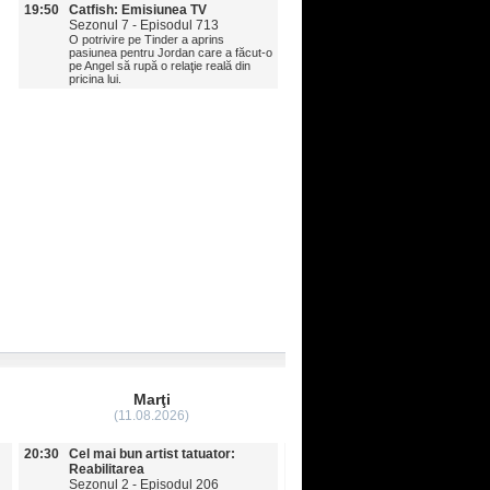
19:50
Catfish: Emisiunea TV
Sezonul 7 - Episodul 713
O potrivire pe Tinder a aprins
pasiunea pentru Jordan care a făcut-o
pe Angel să rupă o relaţie reală din
pricina lui.
Marţi
Miercuri
(11.08.2026)
(12.08.2026)
20:30
Cel mai bun artist tatuator:
20:30
Cel mai bun artist tatuato
Reabilitarea
Reabilitarea
Sezonul 2 - Episodul 206
Sezonul 2 - Episodul 207