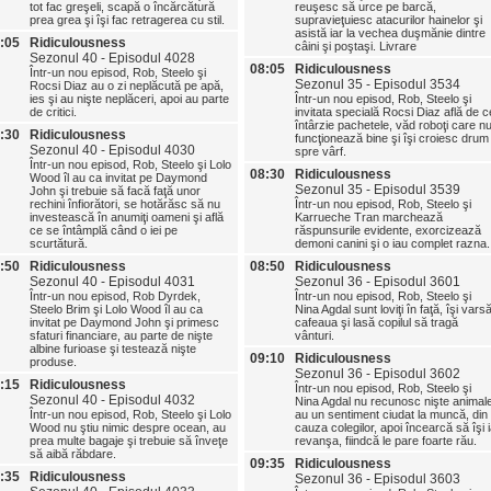
tot fac greşeli, scapă o încărcătură
reuşesc să urce pe barcă,
prea grea şi îşi fac retragerea cu stil.
supravieţuiesc atacurilor hainelor şi
asistă iar la vechea duşmănie dintre
:05
Ridiculousness
câini şi poştaşi. Livrare
Sezonul 40 - Episodul 4028
08:05
Ridiculousness
Într-un nou episod, Rob, Steelo şi
Sezonul 35 - Episodul 3534
Rocsi Diaz au o zi neplăcută pe apă,
ies şi au nişte neplăceri, apoi au parte
Într-un nou episod, Rob, Steelo şi
de critici.
invitata specială Rocsi Diaz află de c
întârzie pachetele, văd roboţi care n
:30
Ridiculousness
funcţionează bine şi îşi croiesc drum
Sezonul 40 - Episodul 4030
spre vârf.
Într-un nou episod, Rob, Steelo şi Lolo
08:30
Ridiculousness
Wood îl au ca invitat pe Daymond
Sezonul 35 - Episodul 3539
John şi trebuie să facă faţă unor
rechini înfiorători, se hotărăsc să nu
Într-un nou episod, Rob, Steelo şi
investească în anumiţi oameni şi află
Karrueche Tran marchează
ce se întâmplă când o iei pe
răspunsurile evidente, exorcizează
scurtătură.
demoni canini şi o iau complet razna.
:50
Ridiculousness
08:50
Ridiculousness
Sezonul 40 - Episodul 4031
Sezonul 36 - Episodul 3601
Într-un nou episod, Rob Dyrdek,
Într-un nou episod, Rob, Steelo şi
Steelo Brim şi Lolo Wood îl au ca
Nina Agdal sunt loviţi în faţă, îşi vars
invitat pe Daymond John şi primesc
cafeaua şi lasă copilul să tragă
sfaturi financiare, au parte de nişte
vânturi.
albine furioase şi testează nişte
09:10
Ridiculousness
produse.
Sezonul 36 - Episodul 3602
:15
Ridiculousness
Într-un nou episod, Rob, Steelo şi
Sezonul 40 - Episodul 4032
Nina Agdal nu recunosc nişte animal
Într-un nou episod, Rob, Steelo şi Lolo
au un sentiment ciudat la muncă, din
Wood nu ştiu nimic despre ocean, au
cauza colegilor, apoi încearcă să îşi 
prea multe bagaje şi trebuie să înveţe
revanşa, fiindcă le pare foarte rău.
să aibă răbdare.
09:35
Ridiculousness
:35
Ridiculousness
Sezonul 36 - Episodul 3603