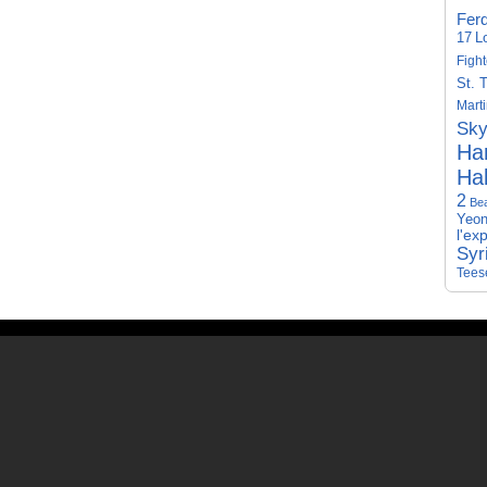
Fer
17
L
Fight
St. 
Mart
Sky
Har
Hal
2
Be
Yeon
l'ex
Syr
Tees