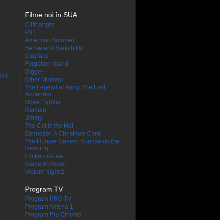
Filme noi în SUA
Cliffhanger
P31
American Summer
Sense and Sensibility
Clayface
Forgotten Island
Digger
Sex
Other Mommy
The Legend of Aang: The Last
Airbender
Street Fighter
Remain
Jimmy
The Cat in the Hat
Ebenezer: A Christmas Carol
The Hunger Games: Sunrise on the
Reaping
Focker-in-Law
Game of Power
Violent Night 2
Program TV
Program PRO TV
Program Antena 1
Program Pro Cinema