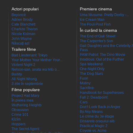
Actori populari
Premiere cinema
Beyoncé
Uma Musume: Pretty Derby -...
Adrien Brody
Ice Cream Man
Cate Blanchett
The Pout-Pout Fish
Charlize Theron
În curând la cinema
Nicole Kidman
The End of Oak Street
John Wayne
The Carpenter's Son
Născuţi azi
Gail Daughtry and the Celebrity 
Trailere filme
Pass
PAW Patrol: The Dino Movie
Bad Lieutenant: Tokyo
Insidious: Out of the Further
Your Mother Your Mother Your...
Spa Weekend
Violent Night 2
One Night Only
Nelson-san, anata wa hito o...
The Dog Stars
Buddy
Fuori
All Night Wrong
Mutiny
3 zile în septembrie
Sacrifice
Filme populare
Handbook for Superheroes
Project Hail Mary
Fall 2: Deadpoint
În pielea mea
Cars
Wuthering Heights
Don't Look Back in Anger
Obsession
By Any Means
Crime 101
Le crime du 3e étage
Kîzîm
Dosarele orașului alb
Hoppers
Practical Magic 2
The Secret Agent
Coyote vs. Acme