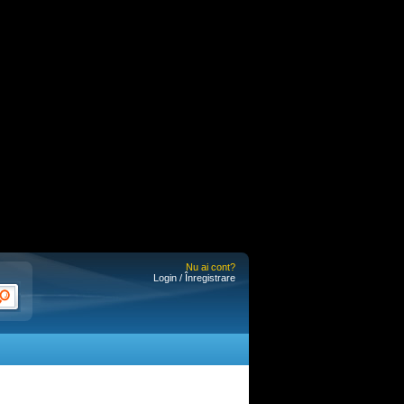
Nu ai cont?
Login / Înregistrare