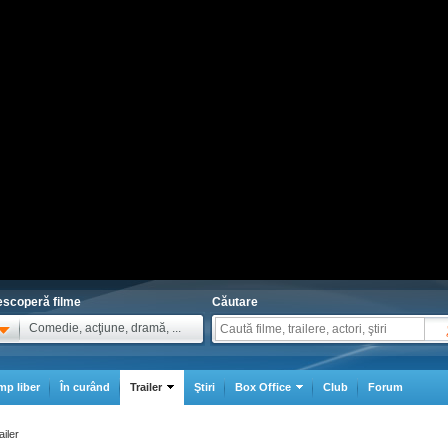
scoperă filme
Căutare
Comedie, acţiune, dramă, ...
mp liber
În curând
Trailer
Ştiri
Box Office
Club
Forum
ailer