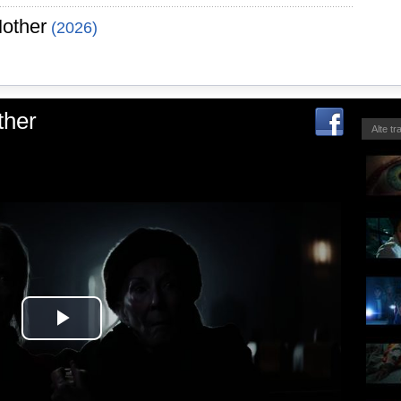
Mother
(2026)
ther
Alte tr