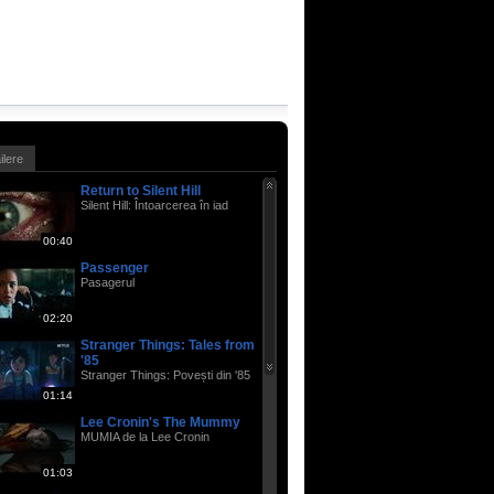
ailere
Return to Silent Hill
Silent Hill: Întoarcerea în iad
00:40
Passenger
Pasagerul
02:20
Stranger Things: Tales from
'85
Stranger Things: Povești din '85
01:14
Lee Cronin's The Mummy
MUMIA de la Lee Cronin
01:03