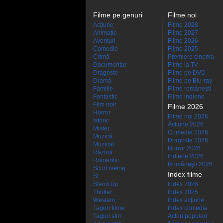
Filme pe genuri
Filme noi
Acţiune
Filme 2028
Animaţie
Filme 2027
Aventuri
Filme 2026
Comedie
Filme 2025
Crimă
Premiere cinema
Documentar
Filme la TV
Dragoste
Filme pe DVD
Dramă
Filme pe Blu-ray
Familie
Filme româneşti
Fantastic
Filme indiene
Film noir
Filme 2026
Horror
Filme noi 2026
Istoric
Actiune 2026
Mister
Comedie 2026
Muzică
Dragoste 2026
Muzical
Horror 2026
Război
Indiene 2026
Romantic
Româneşti 2026
Scurt metraj
Index filme
SF
Stand Up
Index 2026
Thriller
Index 2025
Western
Index acţiune
Taguri filme
Index comedie
Taguri stiri
Actori populari