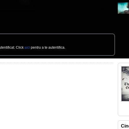
tentificat. Click
aici
pentru a te autentifica.
Cin