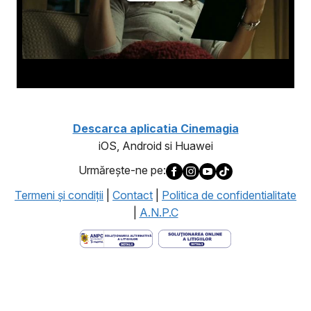
Descarca aplicatia Cinemagia
iOS, Android si Huawei
Urmăreşte-ne pe:
Termeni şi condiţii
|
Contact
|
Politica de confidentialitate
|
A.N.P.C