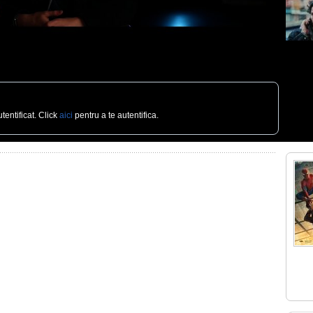
tentificat. Click
aici
pentru a te autentifica.
Recoman