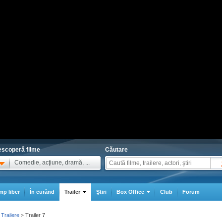
scoperă filme
Căutare
Comedie, acţiune, dramă, ...
mp liber
În curând
Trailer
Ştiri
Box Office
Club
Forum
Trailere
Trailer 7
>
>