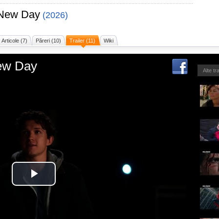
 New Day
(2026)
Articole (7)
Păreri (10)
Trailer (11)
Wiki
ew Day
Alte tr