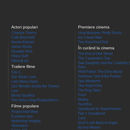
Actori populari
Premiere cinema
Charlize Theron
Uma Musume: Pretty Derby -...
Cate Blanchett
Ice Cream Man
Nicole Kidman
The Pout-Pout Fish
Adrien Brody
În curând la cinema
Osvaldo Ríos
The End of Oak Street
Hilary Duff
The Carpenter's Son
Născuţi azi
Gail Daughtry and the Celebrity 
Trailere filme
Pass
PAW Patrol: The Dino Movie
S to X
Insidious: Out of the Further
Our Sticky Love
Spa Weekend
Let's Marry Harry
One Night Only
102 Minutes Inside the Towers
The Dog Stars
Lion
Fuori
Blood Sacrifice
Mutiny
The Only Living Pickpocket in...
Sacrifice
Filme populare
Handbook for Superheroes
Project Hail Mary
Fall 2: Deadpoint
În pielea mea
Cars
Wuthering Heights
Don't Look Back in Anger
Obsession
By Any Means