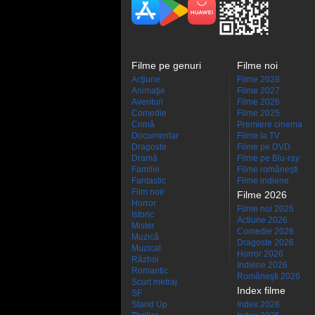
Filme pe genuri
Filme noi
Acţiune
Filme 2028
Animaţie
Filme 2027
Aventuri
Filme 2026
Comedie
Filme 2025
Crimă
Premiere cinema
Documentar
Filme la TV
Dragoste
Filme pe DVD
Dramă
Filme pe Blu-ray
Familie
Filme româneşti
Fantastic
Filme indiene
Film noir
Filme 2026
Horror
Filme noi 2026
Istoric
Actiune 2026
Mister
Comedie 2026
Muzică
Dragoste 2026
Muzical
Horror 2026
Război
Indiene 2026
Romantic
Româneşti 2026
Scurt metraj
Index filme
SF
Stand Up
Index 2026