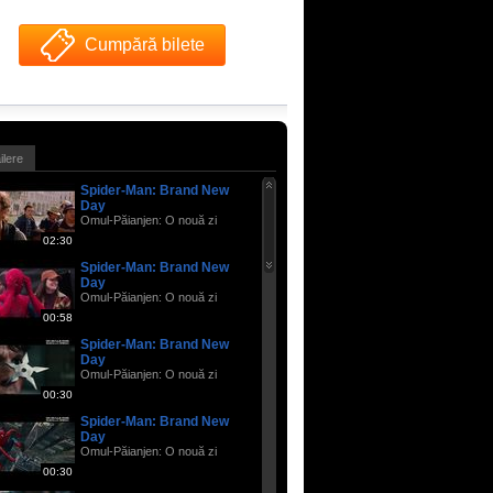
Cumpără bilete
ailere
Spider-Man: Brand New
Day
Omul-Păianjen: O nouă zi
02:30
Spider-Man: Brand New
Day
Omul-Păianjen: O nouă zi
00:58
Spider-Man: Brand New
Day
Omul-Păianjen: O nouă zi
00:30
Spider-Man: Brand New
Day
Omul-Păianjen: O nouă zi
00:30