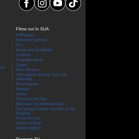
Filme noi în SUA
Cliffhanger
American Summer
P31
Sense and Sensibility
Clayface
Forgotten Island
Digger
Sex
Other Mommy
The Legend of Aang: The Last
Airbender
Street Fighter
Remain
Jimmy
The Cat in the Hat
Ebenezer: A Christmas Carol
The Hunger Games: Sunrise on the
Reaping
Focker-in-Law
Game of Power
Violent Night 2