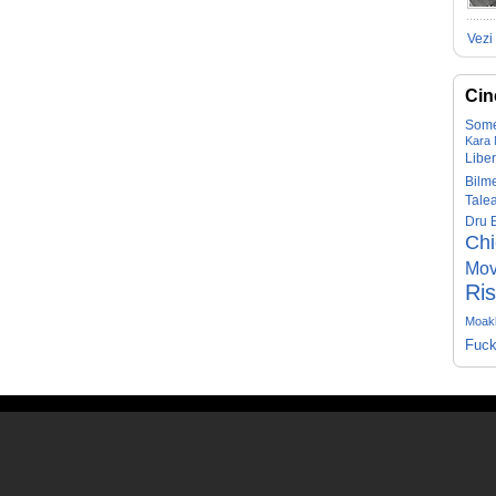
Vezi 
Cin
Some
Kara
Liber
Bilm
Tale
Dru 
Ch
Mov
Ris
Moakl
Fuck