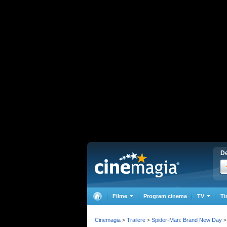
De
Filme
Program cinema
TV
Ti
Cinemagia
Trailere
Spider-Man: Brand New Day
>
>