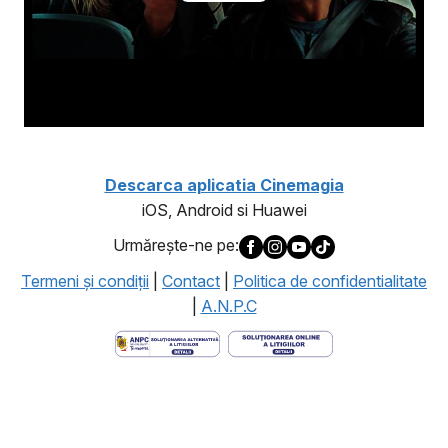
Descarca aplicatia Cinemagia
iOS, Android si Huawei
Urmăreşte-ne pe:
Termeni şi condiţii
|
Contact
|
Politica de confidentialitate
|
A.N.P.C