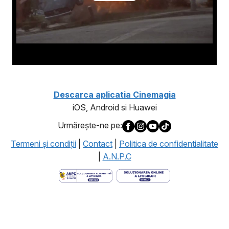
Descarca aplicatia Cinemagia
iOS, Android si Huawei
Urmăreşte-ne pe:
Termeni şi condiţii
|
Contact
|
Politica de confidentialitate
|
A.N.P.C