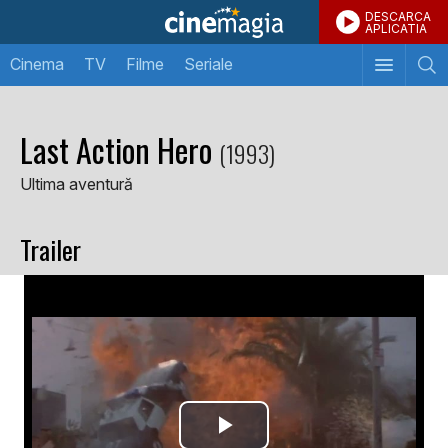
DESCARCA
APLICATIA
Cinema
TV
Filme
Seriale
Last Action Hero
(1993)
Ultima aventură
Trailer