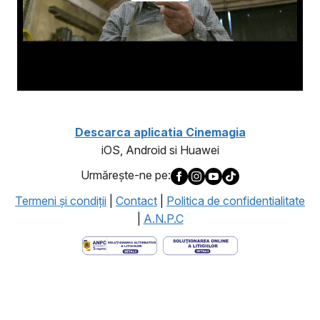
Descarca aplicatia Cinemagia
iOS, Android si Huawei
Urmăreşte-ne pe:
Termeni şi condiţii
|
Contact
|
Politica de confidentialitate
|
A.N.P.C