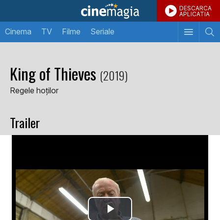
DESCARCA
APLICATIA
Cinema
TV
Filme
Seriale
King of Thieves
(2019)
Regele hoților
Trailer