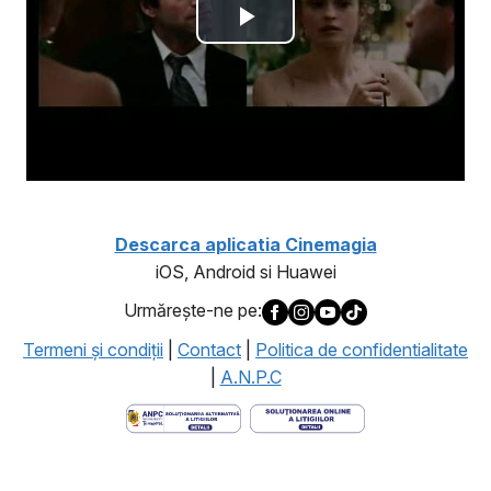
Descarca aplicatia Cinemagia
iOS, Android si Huawei
Urmăreşte-ne pe:
Termeni şi condiţii
|
Contact
|
Politica de confidentialitate
|
A.N.P.C