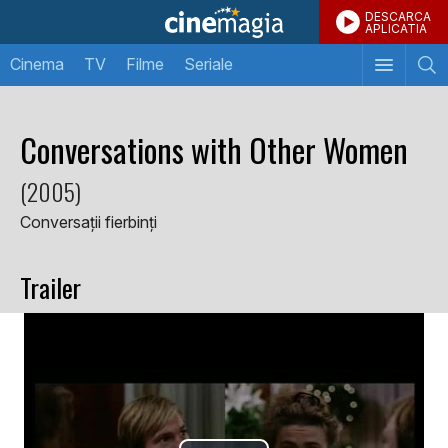
DESCARCA
APLICATIA
Cinema
TV
Filme
Seriale
Conversations with Other Women
(2005)
Conversații fierbinți
Trailer