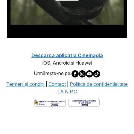
Descarca aplicatia Cinemagia
iOS, Android si Huawei
Urmăreşte-ne pe:
Termeni şi condiţii
|
Contact
|
Politica de confidentialitate
|
A.N.P.C