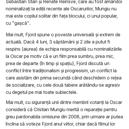
Sebastian Stan şi Renate Reinsve, care au fost amândoi
nominalizaţi la ediţii recente ale Oscarurilor, Mungiu nu
mai este copilul solitar din faţa blocului, ci unul popular,
cu "gaşcă".
Mai mult, Fjord spune o poveste universală şi extrem de
actuală. Dacă 4 luni, 3 săptămâni şi 2 zile a putut fi
respins (aiurea) de echipa responsabilă cu nominalizările
la Oscar pe motiv că e un film prea sumbru, prea mic,
prea de departe (în timp şi spaţiu), Fjord discută un
conflict între tradiţionalism şi progresism, un conflict la
care asistăm din prima secundă când deschidem o reţea
de socializare, cu cele două tabere arătându-se agresiv
cu degetul pe mai toate subiectele.
Mai mult, cu siguranţă unii dintre membrii votanţi la Oscar
consideră că Cristian Mungiu merită o reparaţie pentru
greu pardonabila omisiune din 2008, prin urmare ar putea
înclina să voteze Fjord anul viitor, chiar dacă filmul lor