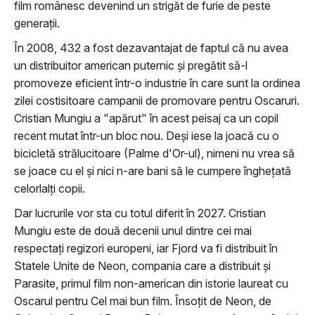
film românesc devenind un strigăt de furie de peste
generaţii.
În 2008, 432 a fost dezavantajat de faptul că nu avea
un distribuitor american puternic şi pregătit să-l
promoveze eficient într-o industrie în care sunt la ordinea
zilei costisitoare campanii de promovare pentru Oscaruri.
Cristian Mungiu a "apărut" în acest peisaj ca un copil
recent mutat într-un bloc nou. Deşi iese la joacă cu o
bicicletă strălucitoare (Palme d'Or-ul), nimeni nu vrea să
se joace cu el şi nici n-are bani să le cumpere îngheţată
celorlalţi copii.
Dar lucrurile vor sta cu totul diferit în 2027. Cristian
Mungiu este de două decenii unul dintre cei mai
respectaţi regizori europeni, iar Fjord va fi distribuit în
Statele Unite de Neon, compania care a distribuit şi
Parasite, primul film non-american din istorie laureat cu
Oscarul pentru Cel mai bun film. Însoţit de Neon, de