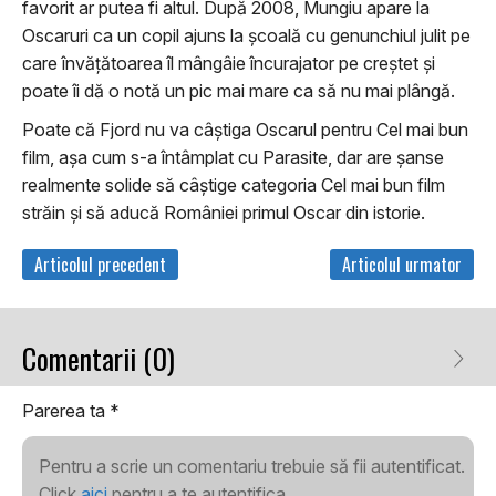
favorit ar putea fi altul. După 2008, Mungiu apare la
Oscaruri ca un copil ajuns la şcoală cu genunchiul julit pe
care învăţătoarea îl mângâie încurajator pe creştet şi
poate îi dă o notă un pic mai mare ca să nu mai plângă.
Poate că Fjord nu va câştiga Oscarul pentru Cel mai bun
film, aşa cum s-a întâmplat cu Parasite, dar are şanse
realmente solide să câştige categoria Cel mai bun film
străin şi să aducă României primul Oscar din istorie.
Articolul precedent
Articolul urmator
Comentarii (0)
Parerea ta
*
Pentru a scrie un comentariu trebuie să fii autentificat.
Click
aici
pentru a te autentifica.