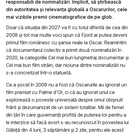
responsabili de nominalizări. Implicit, să ştirbească
din autoritatea şi relevanţa globală a Oscarurilor, cele
mai vizibile premii cinematografice de pe glob.
Doar că situaţia din 2027 va fi cu totul diferită de cea din
2008 şi tot mai multe voci spun că Fjord ar putea deveni
primul film românesc cu şanse reale la Oscar. Reamintim
că documentarul colectiv a primit două nominalizări în
2020, la categoriile Cel mai bun lungmetraj documentar şi
Cel mai bun film străin, dar niciuna dintre nominalizări nu
s-a concretizat într-o statuetă.
Ce a şocat în 2008 nu a fost că Oscarurile au ignorat un
film premiat cu Palme d'Or, ci că au ignorat unul ce
explorează o poveste universală despre omul obişnuit
frânt şi dezumanizat de un sistem totalitar. Mii de femei
din ţări în care guvernanţii profită de puterea lor pentru a
le interzice să facă avort s-au recunoscut în povestea lui
Găbiţă din 4 luni, 3 săptămâni şi 2 zile, pentru ele acest