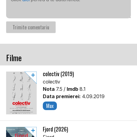
Filme
colectiv (2019)
colectiv
Nota
7.5 /
Imdb
8.1
Data premierei:
4.09.2019
Max
Fjord (2026)
Fjord