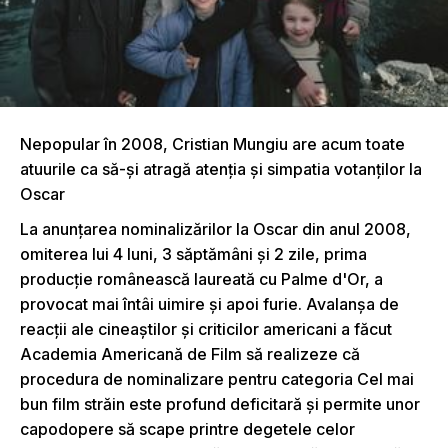
Nepopular în 2008, Cristian Mungiu are acum toate
atuurile ca să-şi atragă atenţia şi simpatia votanţilor la
Oscar
La anunţarea nominalizărilor la Oscar din anul 2008,
omiterea lui 4 luni, 3 săptămâni şi 2 zile, prima
producţie românească laureată cu Palme d'Or, a
provocat mai întâi uimire şi apoi furie. Avalanşa de
reacţii ale cineaştilor şi criticilor americani a făcut
Academia Americană de Film să realizeze că
procedura de nominalizare pentru categoria Cel mai
bun film străin este profund deficitară şi permite unor
capodopere să scape printre degetele celor