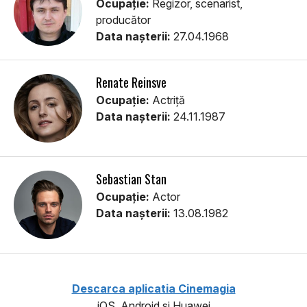
Ocupație:
Regizor, scenarist,
producător
Data nașterii:
27.04.1968
Renate Reinsve
Ocupație:
Actriță
Data nașterii:
24.11.1987
Sebastian Stan
Ocupație:
Actor
Data nașterii:
13.08.1982
Descarca aplicatia Cinemagia
iOS, Android si Huawei