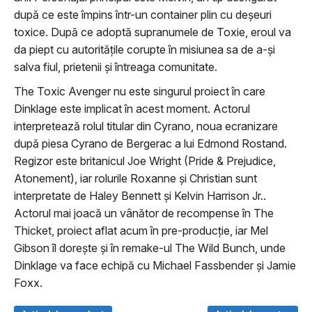
după ce este împins într-un container plin cu deşeuri
toxice. După ce adoptă supranumele de Toxie, eroul va
da piept cu autorităţile corupte în misiunea sa de a-şi
salva fiul, prietenii şi întreaga comunitate.
The Toxic Avenger nu este singurul proiect în care
Dinklage este implicat în acest moment. Actorul
interpretează rolul titular din Cyrano, noua ecranizare
după piesa Cyrano de Bergerac a lui Edmond Rostand.
Regizor este britanicul Joe Wright (Pride & Prejudice,
Atonement), iar rolurile Roxanne şi Christian sunt
interpretate de Haley Bennett şi Kelvin Harrison Jr..
Actorul mai joacă un vânător de recompense în The
Thicket, proiect aflat acum în pre-producţie, iar Mel
Gibson îl doreşte şi în remake-ul The Wild Bunch, unde
Dinklage va face echipă cu Michael Fassbender şi Jamie
Foxx.