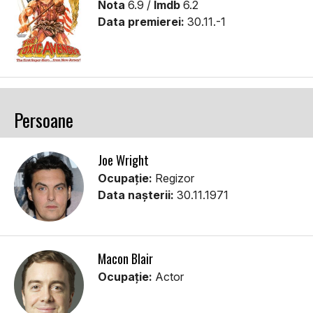
Nota
6.9 /
Imdb
6.2
Data premierei:
30.11.-1
Persoane
Joe Wright
Ocupație:
Regizor
Data nașterii:
30.11.1971
Macon Blair
Ocupație:
Actor