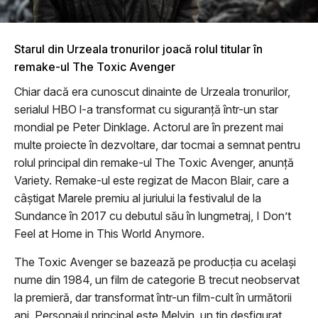
Starul din Urzeala tronurilor joacă rolul titular în
remake-ul The Toxic Avenger
Chiar dacă era cunoscut dinainte de Urzeala tronurilor,
serialul HBO l-a transformat cu siguranţă într-un star
mondial pe Peter Dinklage. Actorul are în prezent mai
multe proiecte în dezvoltare, dar tocmai a semnat pentru
rolul principal din remake-ul The Toxic Avenger, anunţă
Variety. Remake-ul este regizat de Macon Blair, care a
câştigat Marele premiu al juriului la festivalul de la
Sundance în 2017 cu debutul său în lungmetraj, I Don’t
Feel at Home in This World Anymore.
The Toxic Avenger se bazează pe producţia cu acelaşi
nume din 1984, un film de categorie B trecut neobservat
la premieră, dar transformat într-un film-cult în următorii
ani. Personajul principal este Melvin, un tip desfigurat