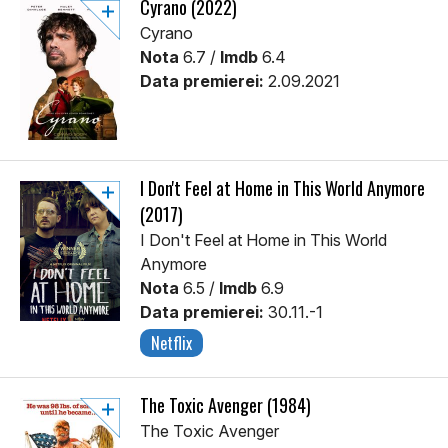
Cyrano (2022)
Cyrano
Nota
6.7 /
Imdb
6.4
Data premierei:
2.09.2021
I Don't Feel at Home in This World Anymore
(2017)
I Don't Feel at Home in This World
Anymore
Nota
6.5 /
Imdb
6.9
Data premierei:
30.11.-1
Netflix
The Toxic Avenger (1984)
The Toxic Avenger