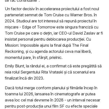
se fac continuările".
Un factor decisiv în accelerarea proiectului a fost noul
parteneriat semnat de Tom Cruise cu Warner Bros. în
2024. Studioul are tot interesul să repună proiectul în
mișcare - Edge of Tomorrow este singura franciză cu
Tom Cruise pe care o dețin, iar CEO-ul David Zaslav ar fi
insistat personal pentru deblocarea producției. Cu
Mission: Impossible ajuns la final după The Final
Reckoning, și cu agenda actorului ceva mai liberă,
momentul pare, în sfârșit, prielnic.
Emily Blunt, la rândul ei, a confirmat că este pregătită să
reia rolul Sergentului Rita Vrataski și că scenariul era
finalizat încă din 2023.
Dacă totul merge conform planului și filmările încep în
toamna lui 2026, lansarea în cinematografe ar putea
avea loc cel mai devreme în 2028 - un interval necesar
pentru post-producția unui film SF cu efecte speciale