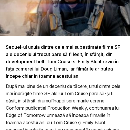
Sequel-ul unuia dintre cele mai subestimate filme SF
ale deceniului trecut pare să fi ieșit, în sfârșit, din
development hell. Tom Cruise și Emily Blunt revin în
fața camerei lui Doug Liman, iar filmările ar putea
începe chiar în toamna acestui an.
După mai bine de un deceniu de tăcere, unul dintre cele
mai îndrăgite filme SF ale lui Tom Cruise pare să-și fi
găsit, în sfârșit, drumul înapoi spre marile ecrane.
Conform publicației Production Weekly, continuarea lui
Edge of Tomorrow urmează să înceapă filmările în
toamna acestui an, cu Tom Cruise și Emily Blunt
revenind în rolurile care i-au consacrat în acest univers.