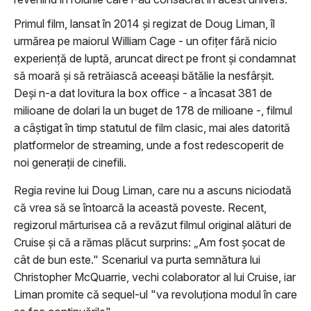
Primul film, lansat în 2014 și regizat de Doug Liman, îl
urmărea pe maiorul William Cage - un ofițer fără nicio
experiență de luptă, aruncat direct pe front și condamnat
să moară și să retrăiască aceeași bătălie la nesfârșit.
Deși n-a dat lovitura la box office - a încasat 381 de
milioane de dolari la un buget de 178 de milioane -, filmul
a câștigat în timp statutul de film clasic, mai ales datorită
platformelor de streaming, unde a fost redescoperit de
noi generații de cinefili.
Regia revine lui Doug Liman, care nu a ascuns niciodată
că vrea să se întoarcă la această poveste. Recent,
regizorul mărturisea că a revăzut filmul original alături de
Cruise și că a rămas plăcut surprins: „Am fost șocat de
cât de bun este." Scenariul va purta semnătura lui
Christopher McQuarrie, vechi colaborator al lui Cruise, iar
Liman promite că sequel-ul "va revoluționa modul în care