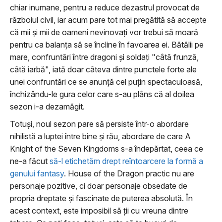
chiar inumane, pentru a reduce dezastrul provocat de
războiul civil, iar acum pare tot mai pregătită să accepte
că mii şi mii de oameni nevinovaţi vor trebui să moară
pentru ca balanţa să se încline în favoarea ei. Bătălii pe
mare, confruntări între dragoni şi soldaţi "câtă frunză,
câtă iarbă", iată doar câteva dintre punctele forte ale
unei confruntări ce se anunţă cel puţin spectaculoasă,
închizându-le gura celor care s-au plâns că al doilea
sezon i-a dezamăgit.
Totuşi, noul sezon pare să persiste într-o abordare
nihilistă a luptei între bine şi rău, abordare de care A
Knight of the Seven Kingdoms s-a îndepărtat, ceea ce
ne-a făcut
să-l etichetăm drept reîntoarcere la formă a
genului fantasy
. House of the Dragon practic nu are
personaje pozitive, ci doar personaje obsedate de
propria dreptate şi fascinate de puterea absolută. În
acest context, este imposibil să ţii cu vreuna dintre