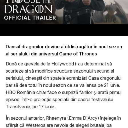
Dansul dragonilor devine atotdistrugător în noul sezon
al serialului din universul Game of Thrones
După ce grevele de la Hollywood i-au determinat să
scurteze şi să modifice structura sezonului secund al
serialului, cineaştii din spatele ecranizării Casa dragonului
par să dea totul în noul sezon ce se va lansa pe 21 iunie.
HBO România chiar face o surpriză fanilor şi arată primul
episod, într-o proiecţie specială din cadrul festivalului
Transilvania, pe 17 iunie.
În sezonul anterior, Rhaenyra (Emma D'Arcy) înţelege în
sfârşit că Westeros are nevoie de alegeri brutale, ba