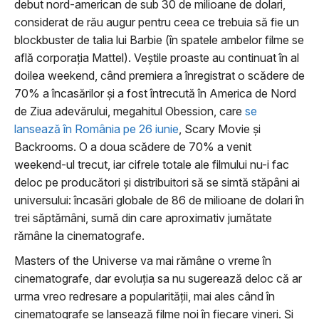
debut nord-american de sub 30 de milioane de dolari,
considerat de rău augur pentru ceea ce trebuia să fie un
blockbuster de talia lui Barbie (în spatele ambelor filme se
află corporaţia Mattel). Veştile proaste au continuat în al
doilea weekend, când premiera a înregistrat o scădere de
70% a încasărilor şi a fost întrecută în America de Nord
de Ziua adevărului, megahitul Obession, care
se
lansează în România pe 26 iunie
, Scary Movie şi
Backrooms. O a doua scădere de 70% a venit
weekend-ul trecut, iar cifrele totale ale filmului nu-i fac
deloc pe producători şi distribuitori să se simtă stăpâni ai
universului: încasări globale de 86 de milioane de dolari în
trei săptămâni, sumă din care aproximativ jumătate
rămâne la cinematografe.
Masters of the Universe va mai rămâne o vreme în
cinematografe, dar evoluţia sa nu sugerează deloc că ar
urma vreo redresare a popularităţii, mai ales când în
cinematografe se lansează filme noi în fiecare vineri. Şi