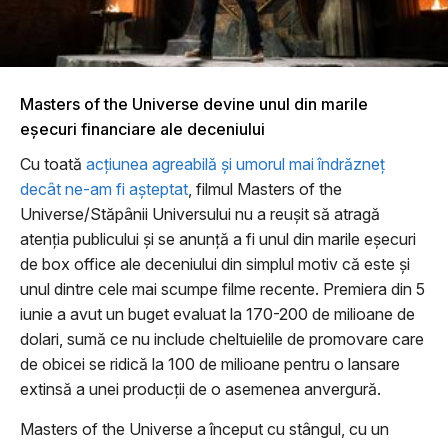
Masters of the Universe devine unul din marile
eşecuri financiare ale deceniului
Cu toată
acţiunea agreabilă şi umorul mai îndrăzneţ
decât ne-am fi aşteptat
, filmul Masters of the
Universe/Stăpânii Universului nu a reuşit să atragă
atenţia publicului şi se anunţă a fi unul din marile eşecuri
de box office ale deceniului din simplul motiv că este şi
unul dintre cele mai scumpe filme recente. Premiera din 5
iunie a avut un buget evaluat la 170-200 de milioane de
dolari, sumă ce nu include cheltuielile de promovare care
de obicei se ridică la 100 de milioane pentru o lansare
extinsă a unei producţii de o asemenea anvergură.
Masters of the Universe a început cu stângul, cu un