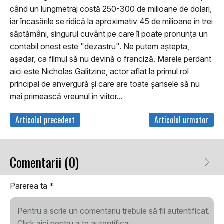
când un lungmetraj costă 250-300 de milioane de dolari,
iar încasările se ridică la aproximativ 45 de milioane în trei
săptămâni, singurul cuvânt pe care îl poate pronunţa un
contabil onest este "dezastru". Ne putem aştepta,
aşadar, ca filmul să nu devină o franciză. Marele perdant
aici este Nicholas Galitzine, actor aflat la primul rol
principal de anvergură şi care are toate şansele să nu
mai primească vreunul în viitor...
Articolul precedent
Articolul urmator
Comentarii (0)
Parerea ta
*
Pentru a scrie un comentariu trebuie să fii autentificat.
Click
aici
pentru a te autentifica.