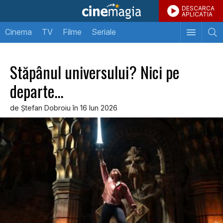
DESCARCA
APLICATIA
Cinema
TV
Filme
Seriale
Stăpânul universului? Nici pe
departe...
de Ştefan Dobroiu în 16 Iun 2026