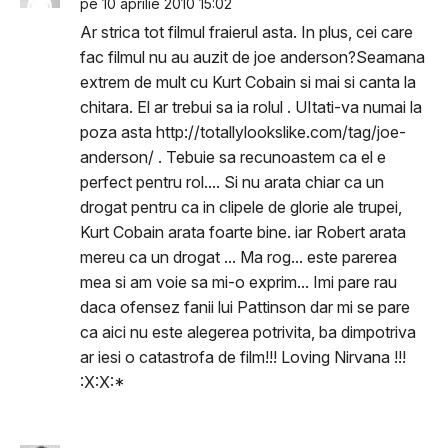
pe 10 aprilie 2010 15:02
Ar strica tot filmul fraierul asta. In plus, cei care
fac filmul nu au auzit de joe anderson?Seamana
extrem de mult cu Kurt Cobain si mai si canta la
chitara. El ar trebui sa ia rolul . UItati-va numai la
poza asta http://totallylookslike.com/tag/joe-
anderson/ . Tebuie sa recunoastem ca el e
perfect pentru rol.... Si nu arata chiar ca un
drogat pentru ca in clipele de glorie ale trupei,
Kurt Cobain arata foarte bine. iar Robert arata
mereu ca un drogat ... Ma rog... este parerea
mea si am voie sa mi-o exprim... Imi pare rau
daca ofensez fanii lui Pattinson dar mi se pare
ca aici nu este alegerea potrivita, ba dimpotriva
ar iesi o catastrofa de film!!! Loving Nirvana !!!
:X:X:*