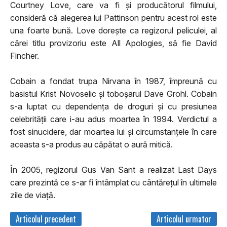
Courtney Love, care va fi şi producătorul filmului,
consideră că alegerea lui Pattinson pentru acest rol este
una foarte bună. Love doreşte ca regizorul peliculei, al
cărei titlu provizoriu este All Apologies, să fie David
Fincher.
Cobain a fondat trupa Nirvana în 1987, împreună cu
basistul Krist Novoselic şi toboşarul Dave Grohl. Cobain
s-a luptat cu dependenţa de droguri şi cu presiunea
celebrităţii care i-au adus moartea în 1994. Verdictul a
fost sinucidere, dar moartea lui şi circumstanţele în care
aceasta s-a produs au căpătat o aură mitică.
În 2005, regizorul Gus Van Sant a realizat Last Days
care prezintă ce s-ar fi întâmplat cu cântăreţul în ultimele
zile de viaţă.
Articolul precedent
Articolul urmator