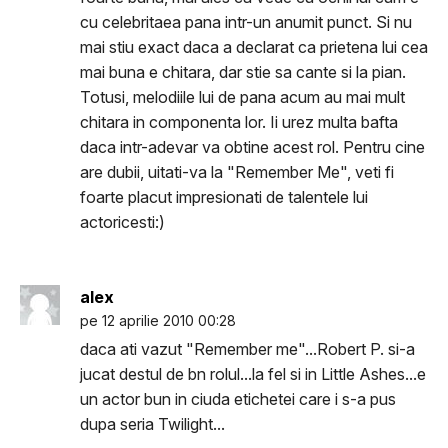
cu celebritaea pana intr-un anumit punct. Si nu
mai stiu exact daca a declarat ca prietena lui cea
mai buna e chitara, dar stie sa cante si la pian.
Totusi, melodiile lui de pana acum au mai mult
chitara in componenta lor. Ii urez multa bafta
daca intr-adevar va obtine acest rol. Pentru cine
are dubii, uitati-va la "Remember Me", veti fi
foarte placut impresionati de talentele lui
actoricesti:)
alex
pe 12 aprilie 2010 00:28
daca ati vazut "Remember me"...Robert P. si-a
jucat destul de bn rolul...la fel si in Little Ashes...e
un actor bun in ciuda etichetei care i s-a pus
dupa seria Twilight...