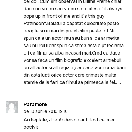
cei doi. Cum am observat in ultima vreme chiar
daca nu vreau sau vreau sa o citesc "it always
pops up in front of me and it's this guy
Pattinson".Baiatul a capatat celebritate peste
noapte si numai despre el citim peste tot.Nu
spun ca e un actor rau sau bun si ca ar merita
sau nu rolul dar spun ca stirea asta e pt reclama
ori ca filmul sa aiba incasari mari.Cred ca daca
vor sa faca un film biografic excelent ar trebuii
un alt actor si alt regizor,dar daca vor numai bani
din asta luati orice actor care primeste multa
atentie de la fani ca filmul sa primeaca la fel.....
Paramore
pe 10 aprilie 2010 19:10
Ai dreptate, Joe Anderson ar fi fost cel mai
potrivit