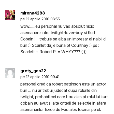
mirona4288
pe 12 aprilie 2010 08:55
wow......eu personal nu vad absolut nicio
asemanare intre twilight-lover-boy si Kurt
Cobain ! ...trebuie sa aiba un impresar al naibii d
bun :) Scarllet da, e buna pt Courtney :) ps :
Scarlett + Robert P. = WHYY??? :)))
grety_geo22
pe 12 aprilie 2010 09:41
personal cred ca robert pattinson este un actor
bun ... nu ar trebui judecat dupa rolurile din
twilight, probabil cei care l-au ales pt rolul lui kurt
cobain au avut si alte criterii de selectie in afara
asemanarilor fizice de l-au ales tocmai pe el.