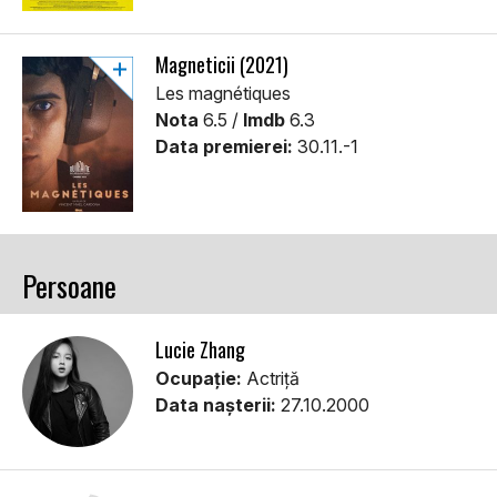
Magneticii (2021)
Les magnétiques
Nota
6.5 /
Imdb
6.3
Data premierei:
30.11.-1
Persoane
Lucie Zhang
Ocupație:
Actriță
Data nașterii:
27.10.2000