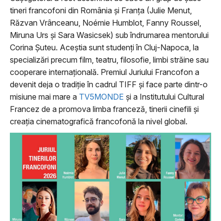
tineri francofoni din România și Franța (Julie Menut,
Răzvan Vrânceanu, Noémie Humblot, Fanny Roussel,
Miruna Urs și Sara Wasicsek) sub îndrumarea mentorului
Corina Șuteu. Aceștia sunt studenți în Cluj-Napoca, la
specializări precum film, teatru, filosofie, limbi străine sau
cooperare internațională. Premiul Juriului Francofon a
devenit deja o tradiție în cadrul TIFF și face parte dintr-o
misiune mai mare a
TV5MONDE
și a Institutului Cultural
Francez de a promova limba franceză, tinerii cinefili și
creația cinematografică francofonă la nivel global.