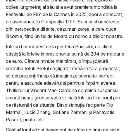
doilea lungmetraj al său și a avut premiera mondială la
Festivalul de Film de la Cannes în 2025, apoi a concurat,
de asemenea, în Competiția TIFF. Scenariul urmărește,
prin perspective diferite, dezumanizarea la care duce
lăcomia, fiind un fel de Moara cu noroc a zilelor noastre.
Într-un bar modest de la periferia Parisului, un client
câștigă la loterie impresionanta sumă de 294 de milioane
de euro. Câteva minute mai târziu, o împușcătură
schimbă totul. Biletul câștigător rămâne fără proprietar,
iar cei prezenți încep să imagineze scenariul perfect
pentru a ascunde adevărul și pentru a împărți averea.
Thrillerul lui Vincent Maël Cardona combină suspansul,
umorul negru și observația socială într-un film coral plin
de răsturnări de situație. Din distribuție fac parte Pio
Marmaï, Lucie Zhang, Sofiane Zermani și Panayotis
Pascot, printre alții.
Câștigătorul a fost desemnat de către un grup de șase