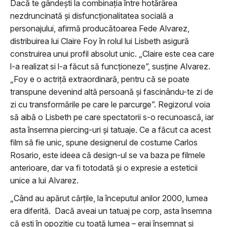
Dacă te gândeşti la combinaţia între hotărârea
nezdruncinată şi disfuncţionalitatea socială a
personajului, afirmă producătoarea Fede Alvarez,
distribuirea lui Claire Foy în rolul lui Lisbeth asigură
construirea unui profil absolut unic. „Claire este cea care
l-a realizat si l-a făcut să funcţioneze”, susţine Alvarez.
„Foy e o actriţă extraordinară, pentru că se poate
transpune devenind altă persoană şi fascinându-te zi de
zi cu transformările pe care le parcurge”. Regizorul voia
să aibă o Lisbeth pe care spectatorii s-o recunoască, iar
asta însemna piercing-uri şi tatuaje. Ce a făcut ca acest
film să fie unic, spune designerul de costume Carlos
Rosario, este ideea că design-ul se va baza pe filmele
anterioare, dar va fi totodată şi o expresie a esteticii
unice a lui Alvarez.
„Când au apărut cărţile, la începutul anilor 2000, lumea
era diferită. Dacă aveai un tatuaj pe corp, asta însemna
că eşti în opoziţie cu toată lumea – erai însemnat şi