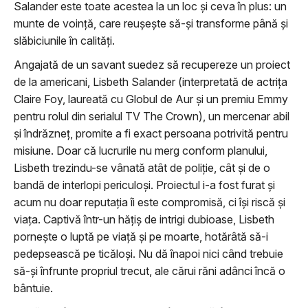
Salander este toate acestea la un loc și ceva în plus: un
munte de voință, care reușește să-și transforme până și
slăbiciunile în calități.
Angajată de un savant suedez să recupereze un proiect
de la americani, Lisbeth Salander (interpretată de actrița
Claire Foy, laureată cu Globul de Aur și un premiu Emmy
pentru rolul din serialul TV The Crown), un mercenar abil
și îndrăzneț, promite a fi exact persoana potrivită pentru
misiune. Doar că lucrurile nu merg conform planului,
Lisbeth trezindu-se vânată atât de poliție, cât și de o
bandă de interlopi periculoși. Proiectul i-a fost furat și
acum nu doar reputația îi este compromisă, ci își riscă și
viața. Captivă într-un hăţiş de intrigi dubioase, Lisbeth
pornește o luptă pe viață și pe moarte, hotărâtă să-i
pedepsească pe ticăloși. Nu dă înapoi nici când trebuie
să-și înfrunte propriul trecut, ale cărui răni adânci încă o
bântuie.