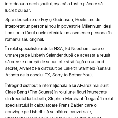
întotdeauna neobişnuitul, aşa că a fost o plăcere să
lucrez cu ea”.
Spre deosebire de Foy şi Gudnason, Hoeks are de
interpretat un personaj nou în povestirile Millennium, deşi
Larsson a făcut unele referiri la un asemenea personaj în
romanul său original.
În rolul specialistului de la NSA, Ed Needham, care o
urmăreşte pe Lisbeth Salander după ce aceasta a reuşit
să creeze o breşă de securitate şi să fugă cu un cod
secret, Alvarez l-a distribuit pe Lakeith Stanfield (serialul
Atlanta de la canalul FX, Sorry to Bother You).
Întregind distribuţia internaţională a lui Alvarez mai sunt
Claes Bang (The Square) în rolul unei figuri întunecate
din trecutul lui Lisbeth, Stephen Merchant (Logan) în rolul
specialistului în calculatoare Frans Balder, care o
convinge pe Lisbeth să se alăture cauzei sale,