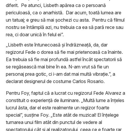
diferit. Pe atunci, Lisbeth apărea ca o persoană
periculoasă, ca o anarhistă. Dar acum, toată lumea are
un tatuaj; e greu să mai şochezi cu asta. Pentru că filmul
nostru se întâmplă azi, nu trebuia ca ea să pară rece sau
rea, ci doar unică în felul ei”.
„Lisbeth este întunecoasă şi îndrăzneaţă, da, dar
regizorul Fede o dorea să fie mai prietenoasă ca înainte.
Ea trebuia să fie mai profundă astfel încât spectatorii să
se regăsească mai bine în ea. N-am vrut să fie un
personaj prea gotic, ci i-am dat mai multă vibraţie.”, a
declarat designerul de costume Carlos Rosario.
Pentru Foy, faptul că a lucrat cu regizorul Fede Alvarez a
constituit o experienţă de iluminare. „Multă lume a înţeles
lucrul ăsta, dar el este realmente un regizor foarte
special”, susţine Foy. „Este atât de muzical! El înţelege
turnarea unui film atât din punctul de vedere al
spectatorului cât şi al realizatorului, ceea ce e foarte rar