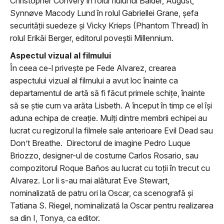
Christopher Convery în rolul fiului lui Balder, August,
Synnøve Macody Lund în rolul Gabriellei Grane, şefa
securităţii suedeze şi Vicky Krieps (Phantom Thread) în
rolul Erikăi Berger, editorul poveştii Millennium.
Aspectul vizual al filmului
În ceea ce-l priveşte pe Fede Alvarez, crearea
aspectului vizual al filmului a avut loc înainte ca
departamentul de artă să fi făcut primele schiţe, înainte
să se ştie cum va arăta Lisbeth. A început în timp ce el îşi
aduna echipa de creaţie. Mulţi dintre membrii echipei au
lucrat cu regizorul la filmele sale anterioare Evil Dead sau
Don’t Breathe. Directorul de imagine Pedro Luque
Briozzo, designer-ul de costume Carlos Rosario, sau
compozitorul Roque Baños au lucrat cu toţii în trecut cu
Alvarez. Lor li s-au mai alăturat Eve Stewart,
nominalizată de patru ori la Oscar, ca scenografă şi
Tatiana S. Riegel, nominalizată la Oscar pentru realizarea
sa din I, Tonya, ca editor.