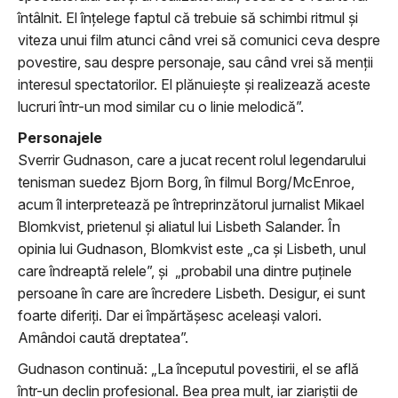
întâlnit. El înţelege faptul că trebuie să schimbi ritmul şi
viteza unui film atunci când vrei să comunici ceva despre
povestire, sau despre personaje, sau când vrei să menţii
interesul spectatorilor. El plănuieşte şi realizează aceste
lucruri într-un mod similar cu o linie melodică”.
Personajele
Sverrir Gudnason, care a jucat recent rolul legendarului
tenisman suedez Bjorn Borg, în filmul Borg/McEnroe,
acum îl interpretează pe întreprinzătorul jurnalist Mikael
Blomkvist, prietenul şi aliatul lui Lisbeth Salander. În
opinia lui Gudnason, Blomkvist este „ca şi Lisbeth, unul
care îndreaptă relele”, şi „probabil una dintre puţinele
persoane în care are încredere Lisbeth. Desigur, ei sunt
foarte diferiţi. Dar ei împărtăşesc aceleaşi valori.
Amândoi caută dreptatea”.
Gudnason continuă: „La începutul povestirii, el se află
într-un declin profesional. Bea prea mult, iar ziariştii de