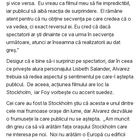
şi vice versa. Eu vreau ca filmul meu să fie impredictibil,
iar publicul să aibă reacţia de surprindere. El rămâne
atent pentru că nu obţine secvenţa pe care credea că o
va vedea, ci exact reversul ei. Eu cred că dacă
spectatorii ar şti dinainte ce va urma în secvenţa
următoare, atunci ar înseamna că realizatorii au dat
greş.”
Desigur că e bine să-i surprinzi pe spectatori, dar în ceea
ce priveşte alura personajului Lisbeth Salander, Alvarez
trebuia să redea aspectul şi sentimentul pe care-l aştepta
publicul. De aceea, acţiunea filmului are loc la
Stockholm, iar Foy vorbeşte cu accent suedez.
Cei care au fost la Stockholm ştiu că acesta e unul dintre
cele mai frumoase oraşe din lume, dar Alvarez dezvăluie
o frumuseţe la care publicul nu se aştepta. „Am muncit
din greu ca să vă arătăm faţa oraşului Stockholm care
ne interesa pe noi. Noi nu arătăm o Europă cu edificii