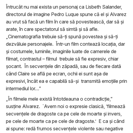
Întrucât nu mai exista un personaj ca Lisbeth Salander,
directorul de imagine Pedro Luque spune că el şi Alvarez
au vrut să facă un film în care să povestească, dar să şi
arate, în care spectatorul să simtă şi să afle.
„Cinematografia trebuie să-ţi spună povestea şi să-ţi
dezvăluie personajele. Într-un film contează locaţia, dar
şi costumele, luminile, imaginile luate de camerele de
filmat, contrastul – filmul trebuie să fie expresiv, chiar
şocant. În secvenţele din zăpadă, sau de fiecare dată
când Claire se află pe ecran, ochii ei sunt aşa de
expresivi, încât ea e capabilă să-şi transmită emoţiile prin
intermediul lor…”
„În filmele mele există întotdeauna o contradicţie,”
susţine Alvarez. `Avem noi o expresie clasică, ‘filmează
secvenţele de dragoste ca pe cele de moarte şi invers,
pe cele de moarte ca pe cele de dragoste.’ E ca şi când
ai spune: redă frumos secvenţele violente sau negative