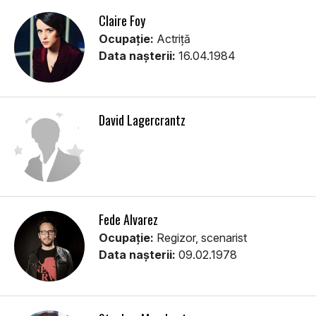
Claire Foy
Ocupație:
Actriță
Data nașterii:
16.04.1984
David Lagercrantz
Fede Alvarez
Ocupație:
Regizor, scenarist
Data nașterii:
09.02.1978