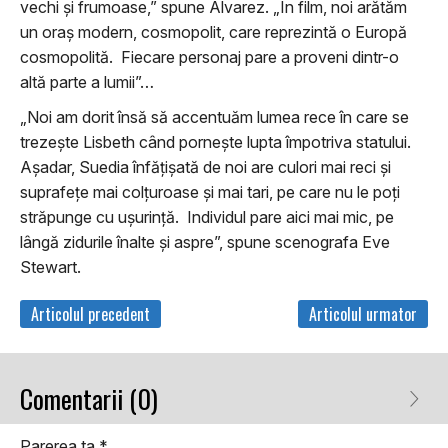
vechi şi frumoase,” spune Alvarez. „În film, noi arătăm
un oraş modern, cosmopolit, care reprezintă o Europă
cosmopolită. Fiecare personaj pare a proveni dintr-o
altă parte a lumii”…
„Noi am dorit însă să accentuăm lumea rece în care se
trezeşte Lisbeth când porneşte lupta împotriva statului.
Aşadar, Suedia înfăţişată de noi are culori mai reci şi
suprafeţe mai colţuroase şi mai tari, pe care nu le poţi
străpunge cu uşurinţă. Individul pare aici mai mic, pe
lângă zidurile înalte şi aspre”, spune scenografa Eve
Stewart.
Articolul precedent
Articolul urmator
Comentarii (0)
Parerea ta
*