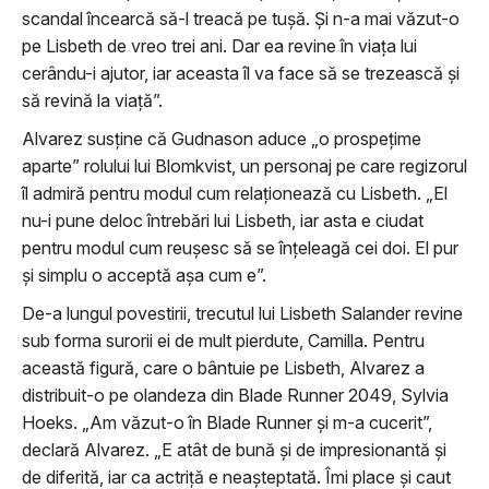
scandal încearcă să-l treacă pe tuşă. Şi n-a mai văzut-o
pe Lisbeth de vreo trei ani. Dar ea revine în viaţa lui
cerându-i ajutor, iar aceasta îl va face să se trezească şi
să revină la viaţă”.
Alvarez susţine că Gudnason aduce „o prospeţime
aparte” rolului lui Blomkvist, un personaj pe care regizorul
îl admiră pentru modul cum relaţionează cu Lisbeth. „El
nu-i pune deloc întrebări lui Lisbeth, iar asta e ciudat
pentru modul cum reuşesc să se înţeleagă cei doi. El pur
şi simplu o acceptă aşa cum e”.
De-a lungul povestirii, trecutul lui Lisbeth Salander revine
sub forma surorii ei de mult pierdute, Camilla. Pentru
această figură, care o bântuie pe Lisbeth, Alvarez a
distribuit-o pe olandeza din Blade Runner 2049, Sylvia
Hoeks. „Am văzut-o în Blade Runner şi m-a cucerit”,
declară Alvarez. „E atât de bună şi de impresionantă şi
de diferită, iar ca actriţă e neaşteptată. Îmi place şi caut