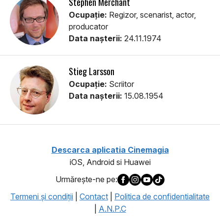
Stephen Merchant
Ocupație:
Regizor, scenarist, actor,
producator
Data nașterii:
24.11.1974
Stieg Larsson
Ocupație:
Scriitor
Data nașterii:
15.08.1954
Descarca aplicatia Cinemagia
iOS, Android si Huawei
Urmăreşte-ne pe:
Termeni şi condiţii
|
Contact
|
Politica de confidentialitate
|
A.N.P.C