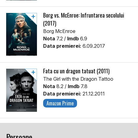
Borg vs. McEnroe: Înfruntarea secolului
(2017)
Borg McEnroe
Nota
7.2 /
Imdb
6.9
Data premierei:
6.09.2017
Fata cu un dragon tatuat (2011)
The Girl with the Dragon Tattoo
Nota
8.2 /
Imdb
7.8
Data premierei:
21.12.2011
Amazon Prime
Persoane