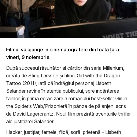
Filmul va ajunge în cinematografele din toată țara
vineri, 9 noiembrie
După succesul răsunător al cărților din seria Millenium,
creată de Stieg Larsson și filmul Girl with the Dragon
Tattoo (2011), iată că îndrăgitul personaj Lisbeth
Salander revine în atenția publicului, spre încântarea
fanilor, în prima ecranizare a romanului best-seller Girl in
the Spider’s Web/Prizonieră în pânza de păianjen, scris
de David Lagercrantz. Noul film prezintă aventurile thriller
ale justițiarei Salander.
Hacker, justițiar, femeie, fiică, soră, prietenă - Lisbeth