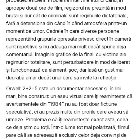
procedeu eficient. Problema intervine atunci când, în
aproape două ore de film, regizorul ne prezintă în mod
brutal și dur cât de criminale sunt regimurile dictatoriale,
fără a detensiona din când în când atmosfera printr-un
moment de umor. Cadrele în care diverse persoane
reprezentând grupurile opresate privesc direct în cameră
sunt repetitive și nu adaugă mai mult decât spune deja
comentariul. Imaginile grafice de la final, cu victime ale
regimurilor totalitare, sunt perturbatoare în mod deliberat
și funcționează ca element-șoc, dar lasă un gust mai
degrabă amar decât unul care să invite la reflecție.
Orwell: 2+2=5 este un documentar necesar și, în linii
mari, bine construit: un eseu vizual care îți reamintește că
avertismentele din ”1984” nu au fost doar ficțiune
speculativă, ci au prezis multe din ororile care aveau să
urmeze. Problema e că îți reamintește exact asta, ceea
ce deja știm cu toții. Într-o lume tot mai polarizată, filmul
pare că li se adresează exclusiv celor deja convinși de