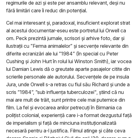
regimurile de azi și este per ansamblu relevant, deși nu
fără limitări care îi reduc din potențial.
Cel mai interesant și, paradoxal, insuficient explorat strat
al acestui documentar-eseu este portretul lui Orwell ca
om. Peck prezintă jurnale, scrisori și arhive foto, dar și
ilustrații cu ”Ferma animalelor” și secvențe relevante din
diferite ecranizări ale lui ”1984” (în special cu Peter
Cushing și John Hurt în rolul lui Winston Smith), iar vocea
lui Damian Lewis dă o greutate aparte pasajelor citite din
scrierile personale ale autorului. Secvențele de pe insula
Jura, unde Orwell s-a retras cu fiul său Richard și unde a
scris ”1984”, ”sub influența tuberculozei", știind că nu
mai are mult de trăit, sunt printre cele mai puternice din
film. La fel și evocarea anilor petrecuți în Birmania ca
polițist colonial, experiență care i-a format dezgustul față
de imperialism și față de minciuna instituționalizată
necesară pentru a-l justifica. Filmul atinge și câte ceva