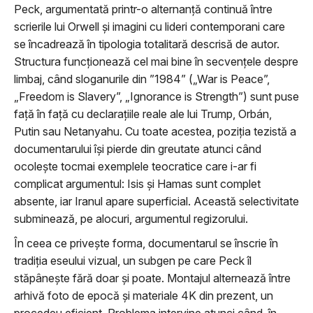
Peck, argumentată printr-o alternanță continuă între
scrierile lui Orwell și imagini cu lideri contemporani care
se încadrează în tipologia totalitară descrisă de autor.
Structura funcționează cel mai bine în secvențele despre
limbaj, când sloganurile din ”1984” („War is Peace”,
„Freedom is Slavery”, „Ignorance is Strength”) sunt puse
față în față cu declarațiile reale ale lui Trump, Orbán,
Putin sau Netanyahu. Cu toate acestea, poziția tezistă a
documentarului își pierde din greutate atunci când
ocolește tocmai exemplele teocratice care i-ar fi
complicat argumentul: Isis și Hamas sunt complet
absente, iar Iranul apare superficial. Această selectivitate
subminează, pe alocuri, argumentul regizorului.
În ceea ce privește forma, documentarul se înscrie în
tradiția eseului vizual, un subgen pe care Peck îl
stăpânește fără doar și poate. Montajul alternează între
arhivă foto de epocă și materiale 4K din prezent, un