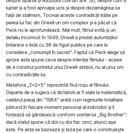
despre Spania și Războiul Civil din anii '30, despre cum a
luptat și a fost aproape ucis și despre dezamăgirea sa
față de stalinism. Tocmai aceste contradicții trăite pe
pielea lui fac din Orwell un om complex și e păcat că
Peck nu le aprofundează. Mai mult, filmul evită și un
detaliu incomod: în 1949, Orwell a predat autorităților
britanice o listă cu 38 de figuri publice pe care le
considera „comuniști în secret”. Faptul că Peck alege să
ignore asta spune ceva despre intenția filmului - aceea
de a construi portretul unui Orwell-simbol, nu al unui om
cu contradicțiile lui.
Metafora „2+2=5" reprezintă firul roșu al filmului.
Departe de a sugera că dictatorii ar fi slabi la matematică,
celebrul pasaj din ”1984” arată cum regimurile totalitare
pătrund în fiecare moment personal al indivizilor și îi
forțează să gândească conform voinței lui „Big Brother":
dacă statul spune că doi cu doi fac cinci, atunci așa
este. Pe asta se bazează și teza pe care o construiește