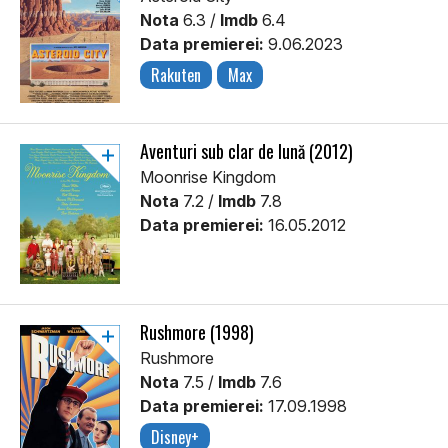
Nota
6.3 /
Imdb
6.4
Data premierei:
9.06.2023
Rakuten
Max
Aventuri sub clar de lună (2012)
Moonrise Kingdom
Nota
7.2 /
Imdb
7.8
Data premierei:
16.05.2012
Rushmore (1998)
Rushmore
Nota
7.5 /
Imdb
7.6
Data premierei:
17.09.1998
Disney+