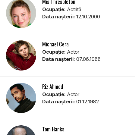
Mia Threapleton
Ocupație:
Actriță
Data nașterii:
12.10.2000
Michael Cera
Ocupație:
Actor
Data nașterii:
07.06.1988
Riz Ahmed
Ocupație:
Actor
Data nașterii:
01.12.1982
Tom Hanks