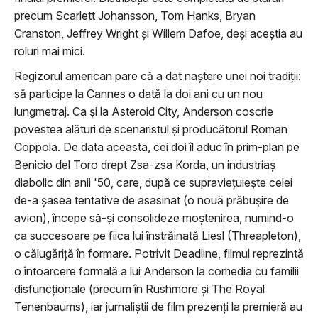
precum Scarlett Johansson, Tom Hanks, Bryan
Cranston, Jeffrey Wright și Willem Dafoe, deși aceștia au
roluri mai mici.
Regizorul american pare că a dat naștere unei noi tradiții:
să participe la Cannes o dată la doi ani cu un nou
lungmetraj. Ca și la Asteroid City, Anderson coscrie
povestea alături de scenaristul și producătorul Roman
Coppola. De data aceasta, cei doi îl aduc în prim-plan pe
Benicio del Toro drept Zsa-zsa Korda, un industriaș
diabolic din anii '50,
care, după ce supraviețuiește celei
de-a șasea tentative de asasinat (o nouă prăbușire de
avion), începe să-și consolideze moștenirea
, numind-o
ca succesoare pe fiica lui înstrăinată Liesl (Threapleton),
o călugăriță în formare. Potrivit Deadline, filmul reprezintă
o întoarcere formală a lui Anderson la comedia cu familii
disfuncționale (precum în Rushmore și The Royal
Tenenbaums), iar jurnaliștii de film prezenți la premieră au