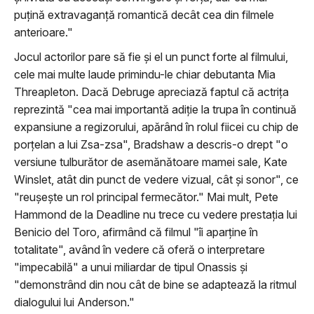
puțină extravaganță romantică decât cea din filmele
anterioare."
Jocul actorilor pare să fie și el un punct forte al filmului,
cele mai multe laude primindu-le chiar debutanta Mia
Threapleton. Dacă Debruge apreciază faptul că actrița
reprezintă "cea mai importantă adiție la trupa în continuă
expansiune a regizorului, apărând în rolul fiicei cu chip de
porțelan a lui Zsa-zsa", Bradshaw a descris-o drept "o
versiune tulburător de asemănătoare mamei sale, Kate
Winslet, atât din punct de vedere vizual, cât și sonor", ce
"reușește un rol principal fermecător." Mai mult, Pete
Hammond de la Deadline nu trece cu vedere prestația lui
Benicio del Toro, afirmând că filmul "îi aparține în
totalitate", având în vedere că oferă o interpretare
"impecabilă" a unui miliardar de tipul Onassis și
"demonstrând din nou cât de bine se adaptează la ritmul
dialogului lui Anderson."