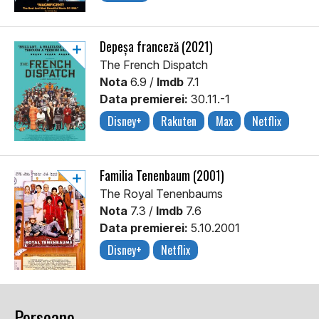
Depeşa franceză (2021)
The French Dispatch
Nota
6.9 /
Imdb
7.1
Data premierei:
30.11.-1
Disney+
Rakuten
Max
Netflix
Familia Tenenbaum (2001)
The Royal Tenenbaums
Nota
7.3 /
Imdb
7.6
Data premierei:
5.10.2001
Disney+
Netflix
Persoane