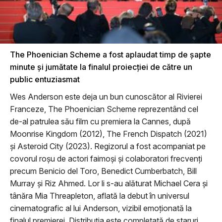
The Phoenician Scheme a fost aplaudat timp de șapte
minute și jumătate la finalul proiecției de către un
public entuziasmat
Wes Anderson este deja un bun cunoscător al Rivierei
Franceze, The Phoenician Scheme reprezentând cel
de-al patrulea său film cu premiera la Cannes, după
Moonrise Kingdom (2012), The French Dispatch (2021)
și Asteroid City (2023). Regizorul a fost acompaniat pe
covorul roșu de actori faimoși și colaboratori frecvenţi
precum Benicio del Toro, Benedict Cumberbatch, Bill
Murray şi Riz Ahmed. Lor li s-au alăturat Michael Cera și
tânăra Mia Threapleton, aflată la debut în universul
cinematografic al lui Anderson, vizibil emoționată la
finalul premierei. Distribuția este completată de staruri