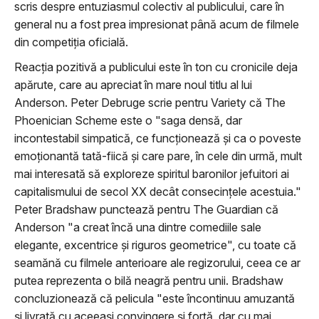
scris despre entuziasmul colectiv al publicului, care în
general nu a fost prea impresionat până acum de filmele
din competiția oficială.
Reacția pozitivă a publicului este în ton cu cronicile deja
apărute, care au apreciat în mare noul titlu al lui
Anderson. Peter Debruge scrie pentru Variety că The
Phoenician Scheme este o "saga densă, dar
incontestabil simpatică, ce funcționează și ca o poveste
emoționantă tată-fiică și care pare, în cele din urmă, mult
mai interesată să exploreze spiritul baronilor jefuitori ai
capitalismului de secol XX decât consecințele acestuia."
Peter Bradshaw punctează pentru The Guardian că
Anderson "a creat încă una dintre comediile sale
elegante, excentrice și riguros geometrice", cu toate că
seamănă cu filmele anterioare ale regizorului, ceea ce ar
putea reprezenta o bilă neagră pentru unii. Bradshaw
concluzionează că pelicula "este încontinuu amuzantă
și livrată cu aceeași convingere și forță, dar cu mai