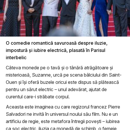
O comedie romantică savuroasă despre iluzie,
impostură și iubire electrică, plasată în Parisul
interbelic
Câteva monede pe o tavă și o tânără atrăgătoare și
misterioasă, Suzanne, urcă pe scena bâlciului din Saint-
Ouen și își oferă buzele oricui este dispus să plătească
pentru un sărut electric – unul adevărat, ajutat de
curentul care-i străbate corpul.
Aceasta este imaginea cu care regizorul francez Pierre
Salvadori ne invită în universul noului său film. Nu e un
artificiu de regie, este metafora întregii povești – iubirea
ca șoc electric, iluzia ca monedă de schimb, o femeie