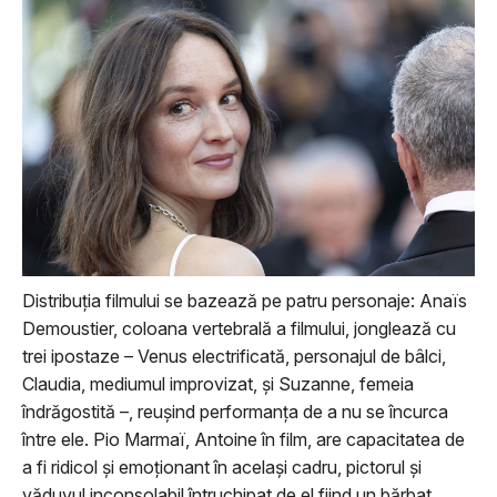
Distribuția filmului se bazează pe patru personaje: Anaïs
Demoustier, coloana vertebrală a filmului, jonglează cu
trei ipostaze – Venus electrificată, personajul de bâlci,
Claudia, mediumul improvizat, și Suzanne, femeia
îndrăgostită –, reușind performanța de a nu se încurca
între ele. Pio Marmaï, Antoine în film, are capacitatea de
a fi ridicol și emoționant în același cadru, pictorul și
văduvul inconsolabil întruchipat de el fiind un bărbat