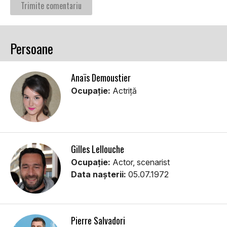
Persoane
Anaïs Demoustier
Ocupație:
Actriţă
Gilles Lellouche
Ocupație:
Actor, scenarist
Data nașterii:
05.07.1972
Pierre Salvadori