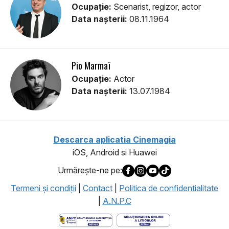
Ocupație:
Scenarist, regizor, actor
Data nașterii:
08.11.1964
Pio Marmaï
Ocupație:
Actor
Data nașterii:
13.07.1984
Descarca aplicatia Cinemagia
iOS, Android si Huawei
Urmăreşte-ne pe:
Termeni şi condiţii
|
Contact
|
Politica de confidentialitate
|
A.N.P.C