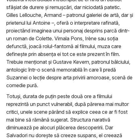
sfâșiat de durere și remușcări, dar niciodată patetic.
Gilles Lellouche, Armand – patronul galeriei de artă, dar și
prietenul lui Antoine –, oferă o interpretare rafinată,
proiectând imaginea unui personaj desprins parcă dintr-
un roman de Colette. Vimala Pons, Irène sau soția
defunctă, joacă rolul-fantomă al filmului, muza care
definește prin absența ei tot ce este prezent în film.
Trebuie menționat și Gustave Kevern, patronul bâlciului,
antologic într-o scenă memorabilă în care îi predă
Suzannei o lecție despre arta privirii amoroase, scenă de
comedie pură.
Totuși, durata de puțin peste două ore a filmului
reprezintă un punct vulnerabil, după părerea mai multor
critici, unele scene părând să explice ceea ce ar fi fost
mai bine să rămână sugerat. Structura narativă
diminuează pe alocuri plăcerea descoperirii. Dar
Salvadori nu dorește să creeze suspans, el creează