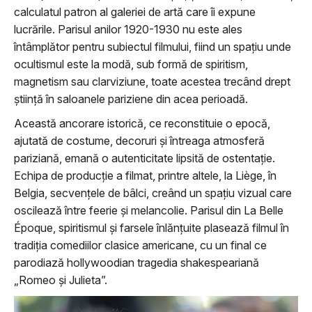
calculatul patron al galeriei de artă care îi expune
lucrările. Parisul anilor 1920-1930 nu este ales
întâmplător pentru subiectul filmului, fiind un spațiu unde
ocultismul este la modă, sub formă de spiritism,
magnetism sau clarviziune, toate acestea trecând drept
știință în saloanele pariziene din acea perioadă.
Această ancorare istorică, ce reconstituie o epocă,
ajutată de costume, decoruri și întreaga atmosferă
pariziană, emană o autenticitate lipsită de ostentație.
Echipa de producție a filmat, printre altele, la Liège, în
Belgia, secvențele de bâlci, creând un spațiu vizual care
oscilează între feerie și melancolie. Parisul din La Belle
Époque, spiritismul și farsele înlănțuite plasează filmul în
tradiția comediilor clasice americane, cu un final ce
parodiază hollywoodian tragedia shakespeariană
„Romeo și Julieta”.