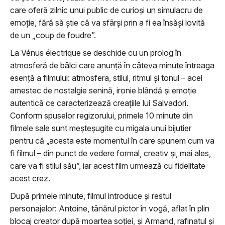
care oferă zilnic unui public de curioși un simulacru de
emoție, fără să știe că va sfârși prin a fi ea însăși lovită
de un „coup de foudre”.
La Vénus électrique se deschide cu un prolog în
atmosferă de bâlci care anunță în câteva minute întreaga
esență a filmului: atmosfera, stilul, ritmul și tonul – acel
amestec de nostalgie senină, ironie blândă și emoție
autentică ce caracterizează creațiile lui Salvadori.
Conform spuselor regizorului, primele 10 minute din
filmele sale sunt meșteșugite cu migala unui bijutier
pentru că „acesta este momentul în care spunem cum va
fi filmul – din punct de vedere formal, creativ și, mai ales,
care va fi stilul său”, iar acest film urmează cu fidelitate
acest crez.
După primele minute, filmul introduce și restul
personajelor: Antoine, tânărul pictor în vogă, aflat în plin
blocaj creator după moartea soției, și Armand, rafinatul și