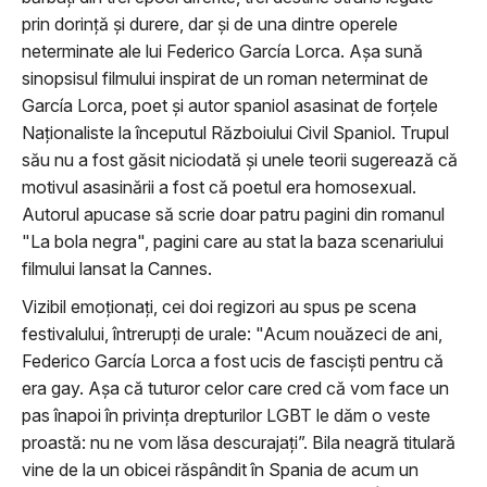
prin dorinţă şi durere, dar şi de una dintre operele
neterminate ale lui Federico García Lorca. Aşa sună
sinopsisul filmului inspirat de un roman neterminat de
García Lorca, poet şi autor spaniol asasinat de forţele
Naţionaliste la începutul Războiului Civil Spaniol. Trupul
său nu a fost găsit niciodată şi unele teorii sugerează că
motivul asasinării a fost că poetul era homosexual.
Autorul apucase să scrie doar patru pagini din romanul
"La bola negra", pagini care au stat la baza scenariului
filmului lansat la Cannes.
Vizibil emoţionaţi, cei doi regizori au spus pe scena
festivalului, întrerupţi de urale: "Acum nouăzeci de ani,
Federico García Lorca a fost ucis de fascişti pentru că
era gay. Aşa că tuturor celor care cred că vom face un
pas înapoi în privinţa drepturilor LGBT le dăm o veste
proastă: nu ne vom lăsa descurajaţi”. Bila neagră titulară
vine de la un obicei răspândit în Spania de acum un