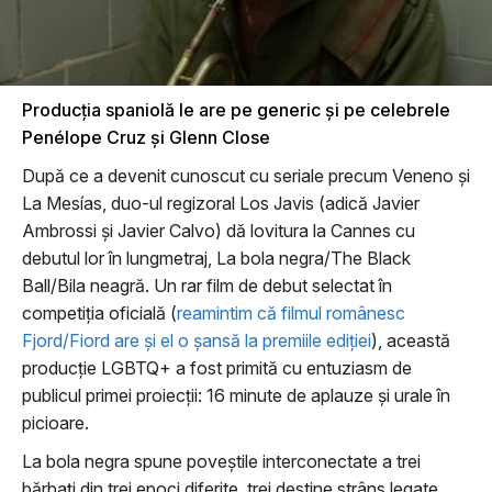
Producţia spaniolă le are pe generic şi pe celebrele
Penélope Cruz şi Glenn Close
După ce a devenit cunoscut cu seriale precum Veneno şi
La Mesías, duo-ul regizoral Los Javis (adică Javier
Ambrossi şi Javier Calvo) dă lovitura la Cannes cu
debutul lor în lungmetraj, La bola negra/The Black
Ball/Bila neagră. Un rar film de debut selectat în
competiţia oficială (
reamintim că filmul românesc
Fjord/Fiord are şi el o şansă la premiile ediţiei
), această
producţie LGBTQ+ a fost primită cu entuziasm de
publicul primei proiecţii: 16 minute de aplauze şi urale în
picioare.
La bola negra spune poveştile interconectate a trei
bărbaţi din trei epoci diferite, trei destine strâns legate