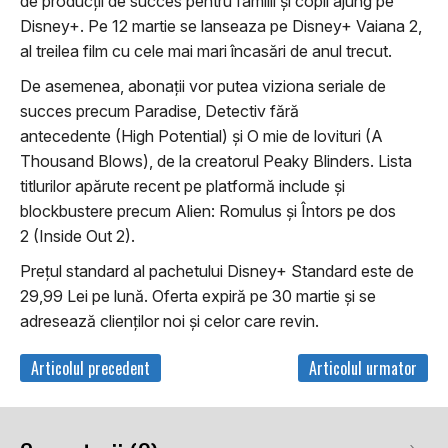
de producții de succes pentru familii și copii ajung pe
Disney+. Pe 12 martie se lanseaza pe Disney+ Vaiana 2,
al treilea film cu cele mai mari încasări de anul trecut.
De asemenea, abonații vor putea viziona seriale de
succes precum
Paradise
,
Detectiv fără
antecedente
(High Potential) și
O mie de lovituri
(A
Thousand Blows), de la creatorul Peaky Blinders. Lista
titlurilor apărute recent pe platformă include și
blockbustere precum
Alien: Romulus
și
Întors pe dos
2
(Inside Out 2).
Prețul standard al pachetului Disney+ Standard este de
29,99 Lei pe lună. Oferta expiră pe 30 martie și se
adresează clienților noi și celor care revin.
Articolul precedent
Articolul urmator