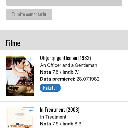
Filme
Ofițer și gentleman (1982)
An Officer and a Gentleman
Nota
7.8 /
Imdb
7.1
Data premierei:
28.07.1982
Rakuten
In Treatment (2008)
In Treatment
Nota
7.9 /
Imdb
8.3