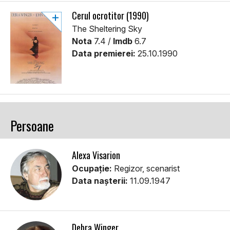
Cerul ocrotitor (1990)
The Sheltering Sky
Nota
7.4 /
Imdb
6.7
Data premierei:
25.10.1990
Persoane
Alexa Visarion
Ocupație:
Regizor, scenarist
Data nașterii:
11.09.1947
Debra Winger