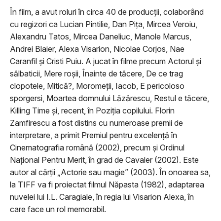
În film, a avut roluri în circa 40 de producţii, colaborând
cu regizori ca Lucian Pintilie, Dan Piţa, Mircea Veroiu,
Alexandru Tatos, Mircea Daneliuc, Manole Marcus,
Andrei Blaier, Alexa Visarion, Nicolae Corjos, Nae
Caranfil şi Cristi Puiu. A jucat în filme precum Actorul şi
sălbaticii, Mere roşii, Înainte de tăcere, De ce trag
clopotele, Mitică?, Moromeţii, Iacob, E pericoloso
sporgersi, Moartea domnului Lăzărescu, Restul e tăcere,
Killing Time şi, recent, în Poziţia copilului. Florin
Zamfirescu a fost distins cu numeroase premii de
interpretare, a primit Premiul pentru excelenţă în
Cinematografia română (2002), precum şi Ordinul
Naţional Pentru Merit, în grad de Cavaler (2002). Este
autor al cărţii „Actorie sau magie” (2003). În onoarea sa,
la TIFF va fi proiectat filmul Năpasta (1982), adaptarea
nuvelei lui I.L. Caragiale, în regia lui Visarion Alexa, în
care face un rol memorabil.