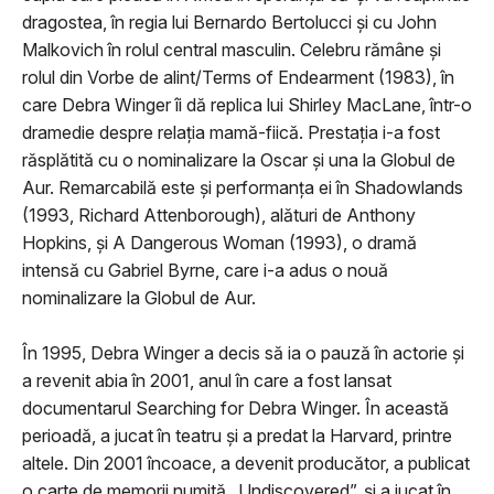
dragostea, în regia lui Bernardo Bertolucci şi cu John
Malkovich în rolul central masculin. Celebru rămâne şi
rolul din Vorbe de alint/Terms of Endearment (1983), în
care Debra Winger îi dă replica lui Shirley MacLane, într-o
dramedie despre relaţia mamă-fiică. Prestaţia i-a fost
răsplătită cu o nominalizare la Oscar şi una la Globul de
Aur. Remarcabilă este şi performanţa ei în Shadowlands
(1993, Richard Attenborough), alături de Anthony
Hopkins, şi A Dangerous Woman (1993), o dramă
intensă cu Gabriel Byrne, care i-a adus o nouă
nominalizare la Globul de Aur.
În 1995, Debra Winger a decis să ia o pauză în actorie şi
a revenit abia în 2001, anul în care a fost lansat
documentarul Searching for Debra Winger. În această
perioadă, a jucat în teatru şi a predat la Harvard, printre
altele. Din 2001 încoace, a devenit producător, a publicat
o carte de memorii numită „Undiscovered”, şi a jucat în