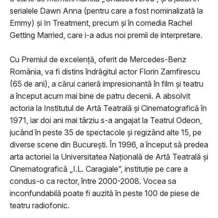
serialele Dawn Anna (pentru care a fost nominalizată la
Emmy) şi In Treatment, precum şi în comedia Rachel
Getting Married, care i-a adus noi premii de interpretare.
Cu Premiul de excelenţă, oferit de Mercedes-Benz
România, va fi distins îndrăgitul actor Florin Zamfirescu
(65 de ani), a cărui carieră impresionantă în film şi teatru
a început acum mai bine de patru decenii. A absolvit
actoria la Institutul de Artă Teatrală şi Cinematografică în
1971, iar doi ani mai târziu s-a angajat la Teatrul Odeon,
jucând în peste 35 de spectacole şi regizând alte 15, pe
diverse scene din Bucureşti. În 1996, a început să predea
arta actoriei la Universitatea Naţională de Artă Teatrală şi
Cinematografică „I.L. Caragiale”, instituţie pe care a
condus-o ca rector, între 2000-2008. Vocea sa
inconfundabilă poate fi auzită în peste 100 de piese de
teatru radiofonic.