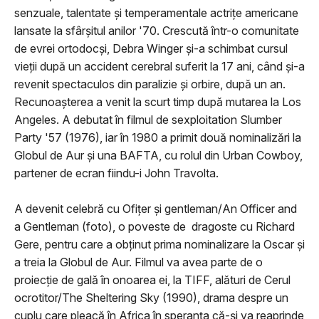
senzuale, talentate şi temperamentale actriţe americane
lansate la sfârşitul anilor '70. Crescută într-o comunitate
de evrei ortodocşi, Debra Winger şi-a schimbat cursul
vieţii după un accident cerebral suferit la 17 ani, când şi-a
revenit spectaculos din paralizie şi orbire, după un an.
Recunoaşterea a venit la scurt timp după mutarea la Los
Angeles. A debutat în filmul de sexploitation Slumber
Party '57 (1976), iar în 1980 a primit două nominalizări la
Globul de Aur şi una BAFTA, cu rolul din Urban Cowboy,
partener de ecran fiindu-i John Travolta.
A devenit celebră cu Ofiţer şi gentleman/An Officer and
a Gentleman (foto), o poveste de dragoste cu Richard
Gere, pentru care a obţinut prima nominalizare la Oscar şi
a treia la Globul de Aur. Filmul va avea parte de o
proiecţie de gală în onoarea ei, la TIFF, alături de Cerul
ocrotitor/The Sheltering Sky (1990), drama despre un
cuplu care pleacă în Africa în speranţa că-şi va reaprinde