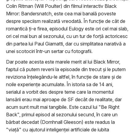
Colin Ritman (Will Poulter) din filmul interactiv Black
Mirror: Bandersnatch, este cea mai banală poveste
despre speciism realizată vreodată. În funcţie de cât de
romantică ţi-e firea, episodul Eulogy este ori cel mai slab,
ori cel mai bun al sezonului, cu un tur de forţă actoricesc
din partea lui Paul Giamatti, dar cu simplitatea narativă a
unei scotociri într-un sertar cu fotografii.
Dar poate acesta este marele merit al lui Black Mirror,
faptul că putem reveni la episoade din trecut şi le putem
reviziona înţelegându-le altfel, în funcţie de stare şi de
noile experienţe acumulate. În istoria sa de 14 ani,
serialul a vorbit des despre teme care la momentul
lansării erau mai aproape de SF decât de realitate, dar
acum sunt mult mai tangibile. Este cazul lui "Be Right
Back", primul episod al sezonului secund, în care un
bărbat decedat (Domhnall Gleeson) este readus la
"viaţă" cu ajutorul inteligenţei artificiale de iubita