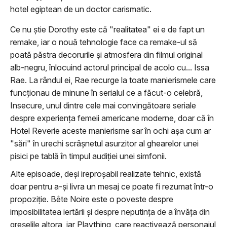
hotel egiptean de un doctor carismatic.
Ce nu ştie Dorothy este că "realitatea" ei e de fapt un
remake, iar o nouă tehnologie face ca remake-ul să
poată păstra decorurile şi atmosfera din filmul original
alb-negru, înlocuind actorul principal de acolo cu... Issa
Rae. La rândul ei, Rae recurge la toate manierismele care
funcţionau de minune în serialul ce a făcut-o celebră,
Insecure, unul dintre cele mai convingătoare seriale
despre experienţa femeii americane moderne, doar că în
Hotel Reverie aceste manierisme sar în ochi aşa cum ar
"sări" în urechi scrâşnetul asurzitor al ghearelor unei
pisici pe tablă în timpul audiţiei unei simfonii.
Alte episoade, deşi ireproşabil realizate tehnic, există
doar pentru a-şi livra un mesaj ce poate fi rezumat într-o
propoziţie. Bête Noire este o poveste despre
imposibilitatea iertării şi despre neputinţa de a învăţa din
greşelile altora, iar Plaything, care reactivează personajul