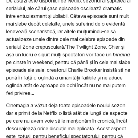
De astăzi este disponibil pe Netflix sezonul al şaptelea al
serialului, ale cărui şase episoade oscilează dramatic
între entuziasmant şi ubliabil. Câteva episoade sunt mult
mai slabe decât celelalte, unele suferind de o evidentă
leneveală scenaristică, iar altele mulţumindu-se să
actualizeze unele dintre cele mai celebre episoade din
serialul Zona crepusculară/The Twilight Zone. Chiar şi
aşa un lucru e sigur: mulţi spectatori vor face un
binging
pe cinste în weekend, pentru că până şi în cele mai slabe
episoade ale sale, creatorul Charlie Brooker insistă să ne
pună în faţă o oglindă a umanităţii failibile şi ne aduce
oglinda atât de aproape de ochi încât nu ne mai putem
feri privirea...
Cinemagia a văzut deja toate episoadele noului sezon,
dar a primit de la Netflix o listă atât de lungă de aspecte
pe care nu avem voie să le menţionăm în cronică, încât
descurajează orice discuţie mai aplicată. Acest aspect
este, totuşi, pentru beneficiul spectatorului, pentru că