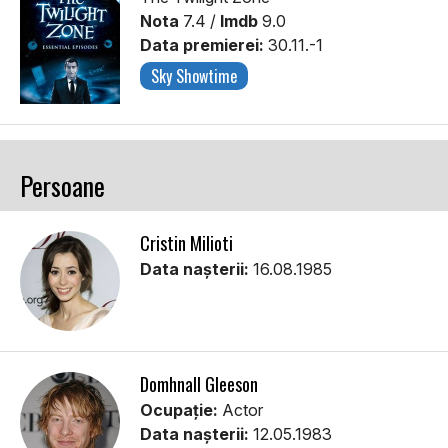
Nota
7.4 /
Imdb
9.0
Data premierei:
30.11.-1
Sky Showtime
Persoane
Cristin Milioti
Data nașterii:
16.08.1985
Domhnall Gleeson
Ocupație:
Actor
Data nașterii:
12.05.1983