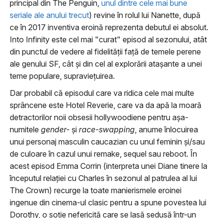
principal din The Penguin,
unul dintre cele mai bune
seriale ale anului trecut
) revine în rolul lui Nanette, după
ce în 2017 inventiva eroină reprezenta debutul ei absolut.
Into Infinity este cel mai "curat" episod al sezonului, atât
din punctul de vedere al fidelităţii faţă de temele perene
ale genului SF, cât şi din cel al explorării ataşante a unei
teme populare, supravieţuirea.
Dar probabil că episodul care va ridica cele mai multe
sprâncene este Hotel Reverie, care va da apă la moară
detractorilor noii obsesii hollywoodiene pentru aşa-
numitele
gender-
şi
race-swapping
, anume înlocuirea
unui personaj masculin caucazian cu unul feminin şi/sau
de culoare în cazul unui remake, sequel sau reboot. În
acest episod Emma Corrin (interpreta unei Diane tinere la
începutul relaţiei cu Charles în sezonul al patrulea al lui
The Crown) recurge la toate manierismele eroinei
ingenue din cinema-ul clasic pentru a spune povestea lui
Dorothy, o soţie nefericită care se lasă sedusă într-un