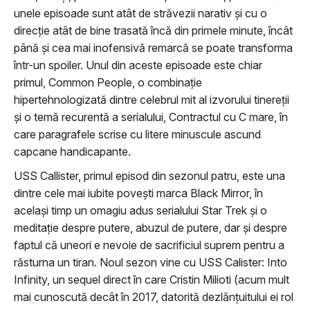
unele episoade sunt atât de străvezii narativ şi cu o
direcţie atât de bine trasată încă din primele minute, încât
până şi cea mai inofensivă remarcă se poate transforma
într-un spoiler. Unul din aceste episoade este chiar
primul, Common People, o combinaţie
hipertehnologizată dintre celebrul mit al izvorului tinereţii
şi o temă recurentă a serialului, Contractul cu C mare, în
care paragrafele scrise cu litere minuscule ascund
capcane handicapante.
USS Callister, primul episod din sezonul patru, este una
dintre cele mai iubite poveşti marca Black Mirror, în
acelaşi timp un omagiu adus serialului Star Trek şi o
meditaţie despre putere, abuzul de putere, dar şi despre
faptul că uneori e nevoie de sacrificiul suprem pentru a
răsturna un tiran. Noul sezon vine cu USS Calister: Into
Infinity, un sequel direct în care Cristin Milioti (acum mult
mai cunoscută decât în 2017, datorită dezlănţuitului ei rol