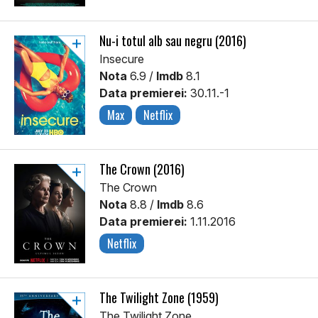
Nu-i totul alb sau negru (2016)
Insecure
Nota
6.9 /
Imdb
8.1
Data premierei:
30.11.-1
Max
Netflix
The Crown (2016)
The Crown
Nota
8.8 /
Imdb
8.6
Data premierei:
1.11.2016
Netflix
The Twilight Zone (1959)
The Twilight Zone