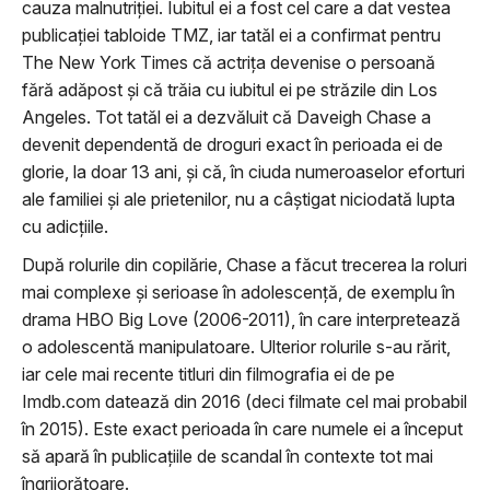
cauza malnutriţiei. Iubitul ei a fost cel care a dat vestea
publicaţiei tabloide TMZ, iar tatăl ei a confirmat pentru
The New York Times că actriţa devenise o persoană
fără adăpost şi că trăia cu iubitul ei pe străzile din Los
Angeles. Tot tatăl ei a dezvăluit că Daveigh Chase a
devenit dependentă de droguri exact în perioada ei de
glorie, la doar 13 ani, şi că, în ciuda numeroaselor eforturi
ale familiei şi ale prietenilor, nu a câştigat niciodată lupta
cu adicţiile.
După rolurile din copilărie, Chase a făcut trecerea la roluri
mai complexe şi serioase în adolescenţă, de exemplu în
drama HBO Big Love (2006-2011), în care interpretează
o adolescentă manipulatoare. Ulterior rolurile s-au rărit,
iar cele mai recente titluri din filmografia ei de pe
Imdb.com datează din 2016 (deci filmate cel mai probabil
în 2015). Este exact perioada în care numele ei a început
să apară în publicaţiile de scandal în contexte tot mai
îngrijorătoare.