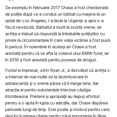
De exemplu în februarie 2017 Chase a fost chestionată
de poliţie după ce a condus un bărbat cu maşina la un
spital din Los Angeles, l-a lăsat la Urgenţe şi apoi s-a
făcut nevăzută. Bărbatul a murit la scurtă vreme, iar
actriţa a trebuit să răspundă la întrebările poliţiştilor cu
privire la circumstanţele în care viaţa victimei a fost pusă
în pericol. În noiembrie în acelaşi an Chase a fost
arestată pentru că se afla la volanul unui BMW furat, iar
în 2018 a fost arestată pentru posesie de droguri.
Fostul ei impresar, John Ryan Jr., a dezvăluit că actriţa s-
a internat de mai multe ori la dezintoxicare în
adolescenţă şi o vreme părea că îi merge bine, dar
atracţia ei pentru substanţele interzise câştiga
întotdeauna. Prietenii şi apropiaţii au depus eforturi
pentru a o ajuta în lupta cu adicţiile, dar Chase dispărea
perioade lungi de timp. Este poate şi motivul pentru care,
deşi încă primea oferte pentru roluri importante în filme