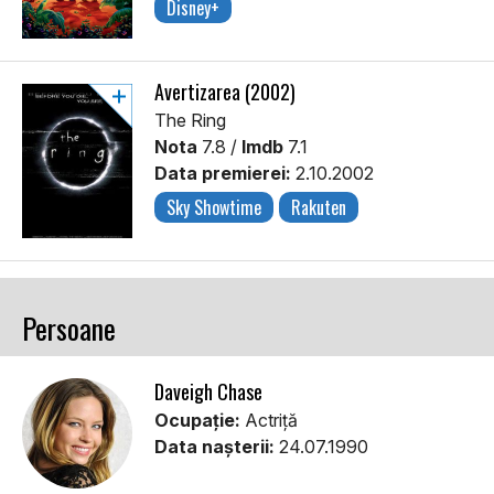
Disney+
Avertizarea (2002)
The Ring
Nota
7.8 /
Imdb
7.1
Data premierei:
2.10.2002
Sky Showtime
Rakuten
Persoane
Daveigh Chase
Ocupație:
Actriță
Data nașterii:
24.07.1990