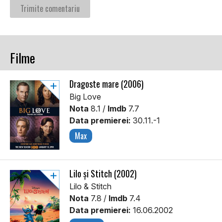
Filme
Dragoste mare (2006)
Big Love
Nota
8.1 /
Imdb
7.7
Data premierei:
30.11.-1
Max
Lilo și Stitch (2002)
Lilo & Stitch
Nota
7.8 /
Imdb
7.4
Data premierei:
16.06.2002