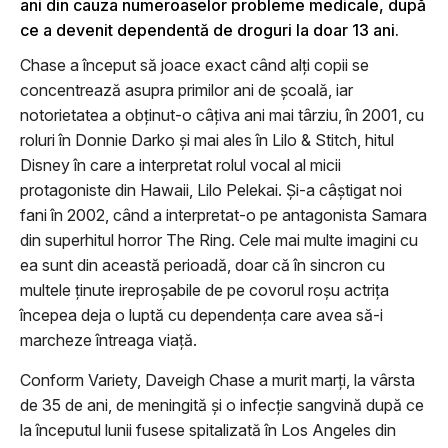
ani din cauza numeroaselor probleme medicale, după
ce a devenit dependentă de droguri la doar 13 ani.
Chase a început să joace exact când alţi copii se
concentrează asupra primilor ani de şcoală, iar
notorietatea a obţinut-o câţiva ani mai târziu, în 2001, cu
roluri în Donnie Darko şi mai ales în Lilo & Stitch, hitul
Disney în care a interpretat rolul vocal al micii
protagoniste din Hawaii, Lilo Pelekai. Şi-a câştigat noi
fani în 2002, când a interpretat-o pe antagonista Samara
din superhitul horror The Ring. Cele mai multe imagini cu
ea sunt din această perioadă, doar că în sincron cu
multele ţinute ireproşabile de pe covorul roşu actriţa
începea deja o luptă cu dependenţa care avea să-i
marcheze întreaga viaţă.
Conform Variety, Daveigh Chase a murit marţi, la vârsta
de 35 de ani, de meningită şi o infecţie sangvină după ce
la începutul lunii fusese spitalizată în Los Angeles din