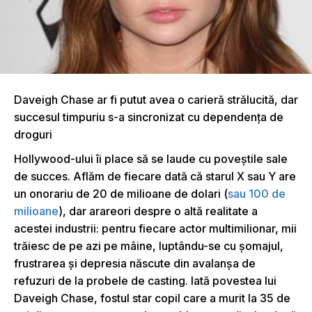
Daveigh Chase ar fi putut avea o carieră strălucită, dar
succesul timpuriu s-a sincronizat cu dependenţa de
droguri
Hollywood-ului îi place să se laude cu poveştile sale
de succes. Aflăm de fiecare dată că starul X sau Y are
un onorariu de 20 de milioane de dolari (
sau 100 de
milioane
), dar arareori despre o altă realitate a
acestei industrii: pentru fiecare actor multimilionar, mii
trăiesc de pe azi pe mâine, luptându-se cu şomajul,
frustrarea şi depresia născute din avalanşa de
refuzuri de la probele de casting. Iată povestea lui
Daveigh Chase, fostul star copil care a murit la 35 de