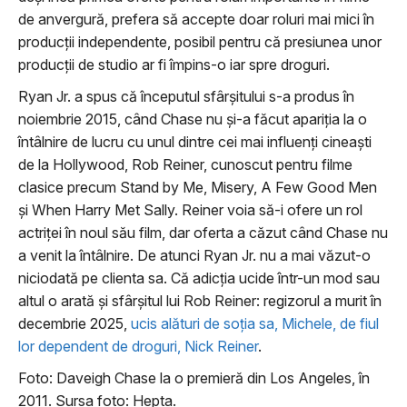
de anvergură, prefera să accepte doar roluri mai mici în
producţii independente, posibil pentru că presiunea unor
producţii de studio ar fi împins-o iar spre droguri.
Ryan Jr. a spus că începutul sfârşitului s-a produs în
noiembrie 2015, când Chase nu şi-a făcut apariţia la o
întâlnire de lucru cu unul dintre cei mai influenţi cineaşti
de la Hollywood, Rob Reiner, cunoscut pentru filme
clasice precum Stand by Me, Misery, A Few Good Men
şi When Harry Met Sally. Reiner voia să-i ofere un rol
actriţei în noul său film, dar oferta a căzut când Chase nu
a venit la întâlnire. De atunci Ryan Jr. nu a mai văzut-o
niciodată pe clienta sa. Că adicţia ucide într-un mod sau
altul o arată şi sfârşitul lui Rob Reiner: regizorul a murit în
decembrie 2025,
ucis alături de soţia sa, Michele, de fiul
lor dependent de droguri, Nick Reiner
.
Foto: Daveigh Chase la o premieră din Los Angeles, în
2011. Sursa foto: Hepta.