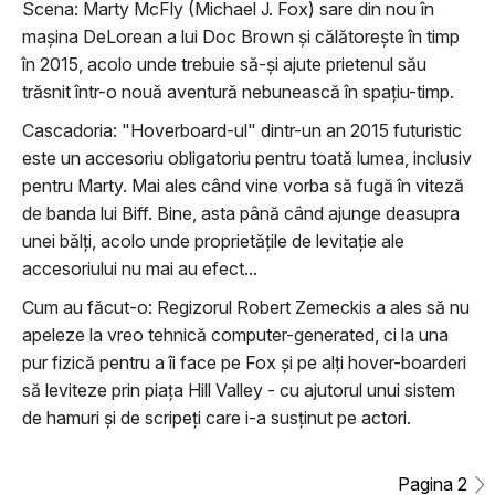
Scena: Marty McFly (Michael J. Fox) sare din nou în
maşina DeLorean a lui Doc Brown şi călătoreşte în timp
în 2015, acolo unde trebuie să-şi ajute prietenul său
trăsnit într-o nouă aventură nebunească în spaţiu-timp.
Cascadoria: "Hoverboard-ul" dintr-un an 2015 futuristic
este un accesoriu obligatoriu pentru toată lumea, inclusiv
pentru Marty. Mai ales când vine vorba să fugă în viteză
de banda lui Biff. Bine, asta până când ajunge deasupra
unei bălţi, acolo unde proprietăţile de levitaţie ale
accesoriului nu mai au efect...
Cum au făcut-o: Regizorul Robert Zemeckis a ales să nu
apeleze la vreo tehnică computer-generated, ci la una
pur fizică pentru a îi face pe Fox şi pe alţi hover-boarderi
să leviteze prin piaţa Hill Valley - cu ajutorul unui sistem
de hamuri şi de scripeţi care i-a susţinut pe actori.
Pagina 2