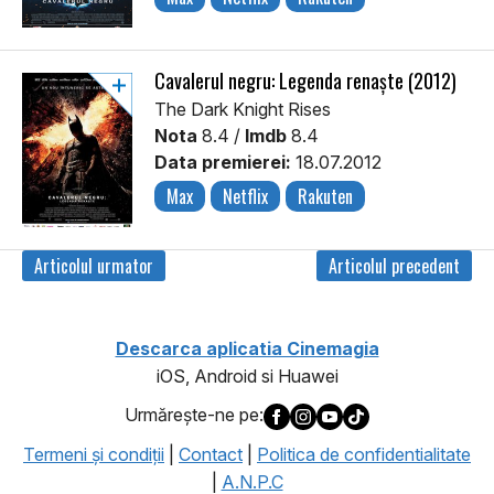
Cavalerul negru: Legenda renaște (2012)
The Dark Knight Rises
Nota
8.4 /
Imdb
8.4
Data premierei:
18.07.2012
Max
Netflix
Rakuten
Articolul urmator
Articolul precedent
Descarca aplicatia Cinemagia
iOS, Android si Huawei
Urmăreşte-ne pe:
Termeni şi condiţii
|
Contact
|
Politica de confidentialitate
|
A.N.P.C