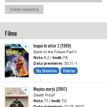
Filme
Înapoi în viitor 2 (1989)
Back to the Future Part II
Nota
8.2 /
Imdb
7.8
Data premierei:
30.11.-1
Sky Showtime
Rakuten
Mașina morții (2007)
Death Proof
Nota
7.1 /
Imdb
7.0
Data premierei:
22.05.2007