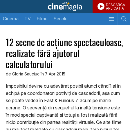
DESCARCA
APLICATIA
Cinema
TV
Filme
Seriale
12 scene de acțiune spectaculoase,
realizate fără ajutorul
calculatorului
de Gloria Sauciuc în 7 Apr 2015
Imposibilul devine cu adevărat posibil atunci când îi ai în
echipă pe coordonatori potriviţi de cascadorii, aşa cum
se poate vedea în Fast & Furious 7, acum pe marile
ecrane. O secvenţă din sequel-ul la înaltă tensiune este
în mod special captivantă şi totuşi a fost realizată fără
nicio contribuţie din partea realităţii virtuale. Ce alte filme
au mai fost realizate cu cascadorii reale, fără niciun fel