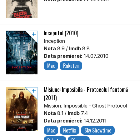
Începutul (2010)
Inception
Nota
8.9 /
Imdb
8.8
Data premierei:
14.07.2010
Max
Rakuten
Misiune: Imposibilă - Protocolul fantomă
(2011)
Mission: Impossible - Ghost Protocol
Nota
8.1 /
Imdb
7.4
Data premierei:
14.12.2011
Max
Netflix
Sky Showtime