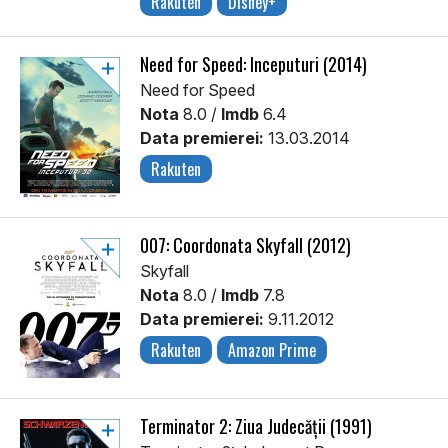
Rakuten
Disney+
Need for Speed: Începuturi (2014)
Need for Speed
Nota
8.0 /
Imdb
6.4
Data premierei:
13.03.2014
Rakuten
007: Coordonata Skyfall (2012)
Skyfall
Nota
8.0 /
Imdb
7.8
Data premierei:
9.11.2012
Rakuten
Amazon Prime
Terminator 2: Ziua Judecății (1991)