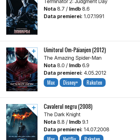
Terminator 2: Judgment Day
Nota
8.7 /
Imdb
8.6
Data premierei:
1.07.1991
Uimitorul Om-Păianjen (2012)
The Amazing Spider-Man
Nota
8.0 /
Imdb
6.9
Data premierei:
4.05.2012
Max
Disney+
Rakuten
Cavalerul negru (2008)
The Dark Knight
Nota
8.8 /
Imdb
9.1
Data premierei:
14.07.2008
Max
Netflix
Rakuten