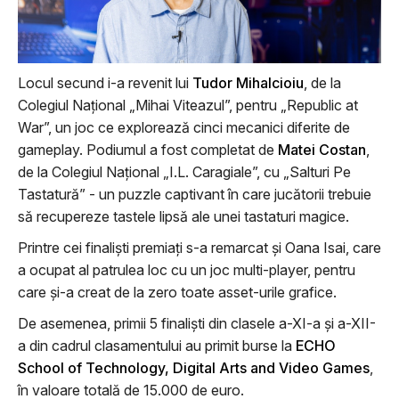
Locul secund i-a revenit lui
Tudor Mihalcioiu
, de la
Colegiul Național „Mihai Viteazul”, pentru „Republic at
War”, un joc ce explorează cinci mecanici diferite de
gameplay. Podiumul a fost completat de
Matei Costan
,
de la Colegiul Național „I.L. Caragiale”, cu „Salturi Pe
Tastatură” - un puzzle captivant în care jucătorii trebuie
să recupereze tastele lipsă ale unei tastaturi magice.
Printre cei finaliști premiați s-a remarcat și Oana Isai, care
a ocupat al patrulea loc cu un joc multi-player, pentru
care și-a creat de la zero toate asset-urile grafice.
De asemenea, primii 5 finaliști din clasele a-XI-a și a-XII-
a din cadrul clasamentului au primit burse la
ECHO
School of Technology, Digital Arts and Video Games
,
în valoare totală de 15.000 de euro.