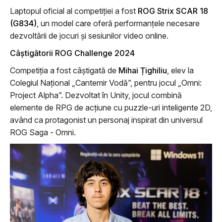
Laptopul oficial al competiției a fost
ROG Strix SCAR 18
(G834)
, un model care oferă performanțele necesare
dezvoltării de jocuri și sesiunilor video online.
Câștigătorii ROG Challenge 2024
Competiția a fost câștigată de
Mihai Țighiliu
, elev la
Colegiul Național „Cantemir Vodă”, pentru jocul „Omni:
Project Alpha”. Dezvoltat în Unity, jocul combină
elemente de RPG de acțiune cu puzzle-uri inteligente 2D,
având ca protagonist un personaj inspirat din universul
ROG Saga - Omni.