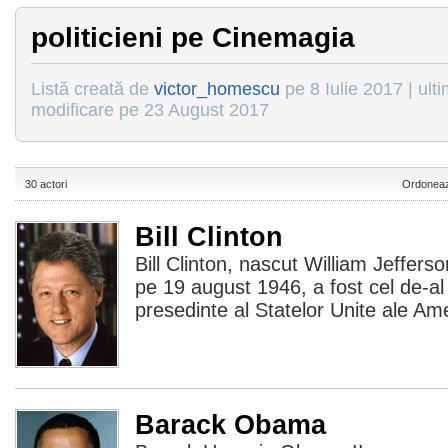
politicieni pe Cinemagia
Listă creată de
victor_homescu
pe 8 Iulie 2017 | ult
modificare pe 23 August 2017
30 actori
Ordoneaz
Bill Clinton
Bill Clinton, nascut William Jefferso
pe 19 august 1946, a fost cel de-al 
presedinte al Statelor Unite ale Amer
Barack Obama