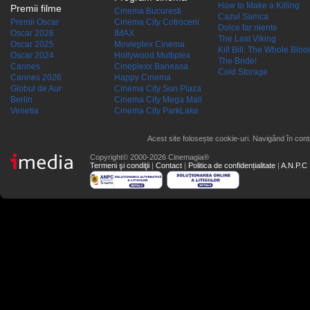
How to Make a Killing
Premii filme
Cinema Bucuresti
Cazul Samca
Premii Oscar
Cinema City Cotroceni
Dolce far niente
Oscar 2026
IMAX
The Last Viking
Oscar 2025
Movieplex Cinema
Kill Bill: The Whole Blood
Oscar 2024
Hollywood Multiplex
The Bride!
Cannes
Cineplexx Baneasa
Cold Storage
Cannes 2026
Happy Cinema
Globul de Aur
Cinema City Sun Plaza
Berlin
Cinema City Mega Mall
Venetia
Cinema City ParkLake
Acest site folosește cookie-uri. Navigând în conti
Copyright© 2000-2026 Cinemagia®
Termeni şi condiţii
|
Contact
|
Politica de confidențialitate
|
A.N.P.C