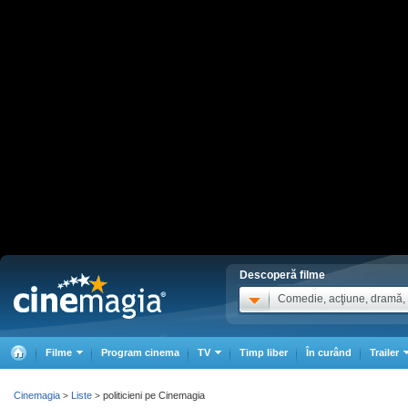
Descoperă filme
Comedie, acţiune, dramă, .
Filme
Program cinema
TV
Timp liber
În curând
Trailer
Cinemagia
Liste
politicieni pe Cinemagia
>
>