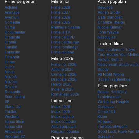
Filme pe genuri
Filme noi
Actori populari
Acţiune
Filme 2028
Beyoncé
Animaţie
Filme 2027
Adrien Brody
Aventuri
Filme 2026
Cate Blanchett
Comedie
Filme 2025
Charlize Theron
Crimă
Premiere cinema
Nicole Kidman
Documentar
Filme la TV
John Wayne
Dragoste
Filme pe DVD
Născuţi azi
Dramă
Filme pe Blu-ray
Trailere filme
Familie
Filme româneşti
Bad Lieutenant: Tokyo
Fantastic
Filme indiene
Your Mother Your Mother 
Film noir
Filme 2026
Violent Night 2
Horror
Filme noi 2026
Nelson-san, anata wa hit
Istoric
Actiune 2026
Buddy
Mister
Comedie 2026
All Night Wrong
Muzică
Dragoste 2026
3 zile în septembrie
Muzical
Horror 2026
Filme populare
Război
Indiene 2026
Romantic
Project Hail Mary
Româneşti 2026
Scurt metraj
În pielea mea
Index filme
SF
Wuthering Heights
Stand Up
Index 2026
Obsession
Thriller
Index 2025
Crime 101
Western
Index acţiune
Kîzîm
Taguri filme
Index comedie
Hoppers
Taguri stiri
Actori populari
The Secret Agent
Arhiva stiri
Regizori populari
Good Luck, Have Fun, D
Program TV
Scream 7
Program cinema