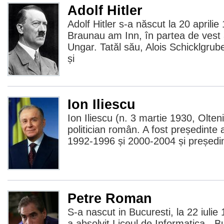
Adolf Hitler
Adolf Hitler s-a născut la 20 aprilie
Braunau am Inn, în partea de vest 
Ungar. Tatăl său, Alois Schicklgrub
și
Ion Iliescu
Ion Iliescu (n. 3 martie 1930, Olten
politician român. A fost președinte 
1992-1996 și 2000-2004 și președi
Petre Roman
S-a nascut in Bucuresti, la 22 iulie
a absolvit Liceul de Informatica - B