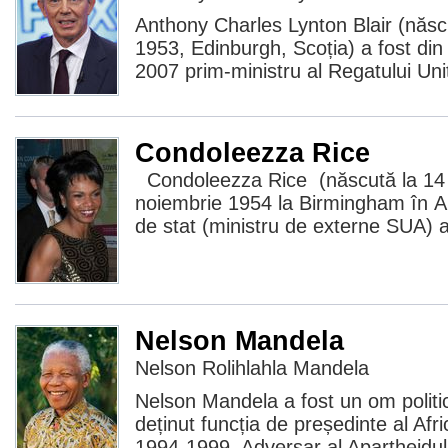
Anthony Charles Lynton Blair (născ
1953, Edinburgh, Scoția) a fost di
2007 prim-ministru al Regatului Unit
Condoleezza Rice
Condoleezza Rice (născută la 14
noiembrie 1954 la Birmingham în A
de stat (ministru de externe SUA) al
Nelson Mandela
Nelson Rolihlahla Mandela
Nelson Mandela a fost un om politic
deținut funcția de președinte al Afr
1994-1999. Adversar al Apartheidulu