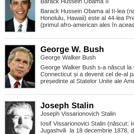
Barack Hussein Obama II
Barack Hussein Obama al II-lea (n
Honolulu, Hawaii) este al 44-lea Pre
(primul afro-american ales în aceast
George W. Bush
George Walker Bush
George Walker Bush s-a născut la 6 
Connecticut și a devenit cel de-al pa
președinte al Statelor Unite ale Ame
Joseph Stalin
Joseph Vissarionovich Stalin
Iosif Vissarionovici Stalin (născut:
Jugashvili la 18 decembrie 1878, d