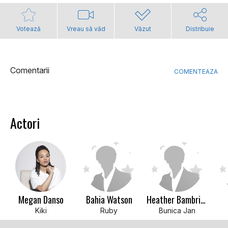
Votează
Vreau să văd
Văzut
Distribuie
Comentarii
COMENTEAZA
Actori
Megan Danso
Bahia Watson
Heather Bambrick
Kiki
Ruby
Bunica Jan