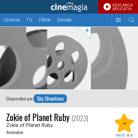
DESCARCA
APLICATIA
Cinema
TV
Filme
Seriale
Sky Showtime
Disponibil pe:
Zokie of Planet Ruby
(2023)
-
Zokie of Planet Ruby
Animaţie
IMDB:
8.0