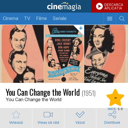
DESCARCA
APLICATIA
Cinema
TV
Filme
Seriale
You Can Change the World
(1951)
-
You Can Change the World
IMDB:
5.9
Votează
Vreau să văd
Văzut
Distribuie