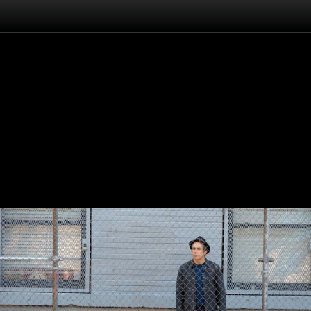
Înapoi
Din nou tineri