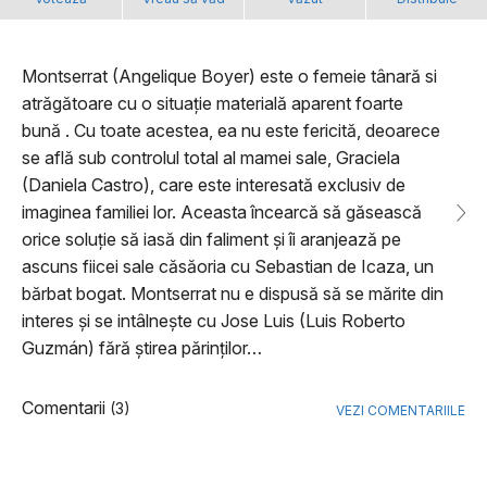
Montserrat (Angelique Boyer) este o femeie tânară si
atrăgătoare cu o situație materială aparent foarte
bună . Cu toate acestea, ea nu este fericită, deoarece
se află sub controlul total al mamei sale, Graciela
(Daniela Castro), care este interesată exclusiv de
imaginea familiei lor. Aceasta încearcă să găsească
orice soluție să iasă din faliment și îi aranjează pe
ascuns fiicei sale căsăoria cu Sebastian de Icaza, un
bărbat bogat. Montserrat nu e dispusă să se mărite din
interes și se intâlnește cu Jose Luis (Luis Roberto
Guzmán) fără știrea părinților…
Comentarii
(3)
VEZI COMENTARIILE