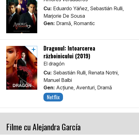
Cu:
Eduardo Yáñez, Sebastián Rulli,
Marjorie De Sousa
Gen:
Dramă, Romantic
Dragonul: Întoarcerea
războinicului (2019)
El dragón
Cu:
Sebastián Rulli, Renata Notni,
Manuel Balbi
Gen:
Acţiune, Aventuri, Dramă
Netflix
Filme cu Alejandra García