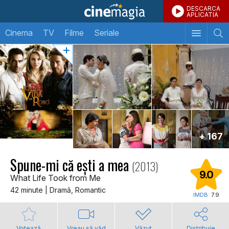
DESCARCA
APLICATIA
Cinema
TV
Filme
Seriale
+ 167
Spune-mi că ești a mea
(2013)
9.0
What Life Took from Me
42 minute | Dramă, Romantic
IMDB:
7.9
Votează
Vreau să văd
Văzut
Distribuie