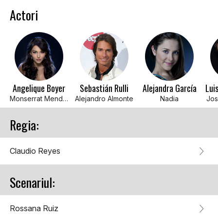
Actori
Angelique Boyer
Sebastián Rulli
Alejandra García
Monserrat Mendoza
Alejandro Almonte
Nadia
Jos
Regia:
Claudio Reyes
Scenariul:
Rossana Ruiz