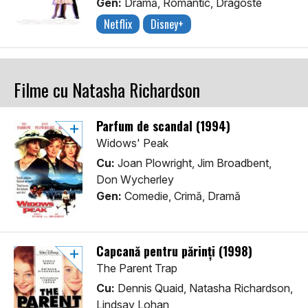
Gen:
Dramă, Romantic, Dragoste
Netflix
Disney+
Filme cu Natasha Richardson
Parfum de scandal (1994)
Widows' Peak
Cu:
Joan Plowright, Jim Broadbent,
Don Wycherley
Gen:
Comedie, Crimă, Dramă
Capcană pentru părinți (1998)
The Parent Trap
Cu:
Dennis Quaid, Natasha Richardson,
Lindsay Lohan