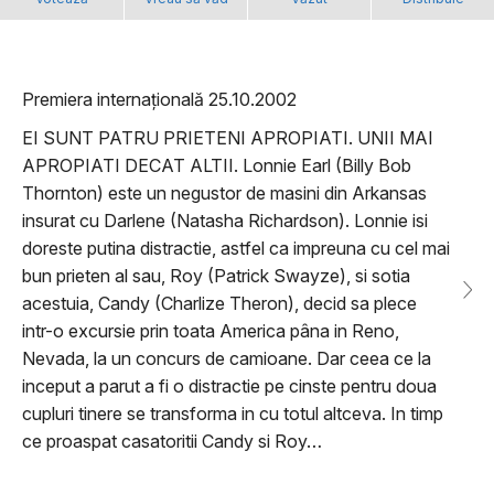
Premiera internațională 25.10.2002
EI SUNT PATRU PRIETENI APROPIATI. UNII MAI
APROPIATI DECAT ALTII. Lonnie Earl (Billy Bob
Thornton) este un negustor de masini din Arkansas
insurat cu Darlene (Natasha Richardson). Lonnie isi
doreste putina distractie, astfel ca impreuna cu cel mai
bun prieten al sau, Roy (Patrick Swayze), si sotia
acestuia, Candy (Charlize Theron), decid sa plece
intr-o excursie prin toata America pâna in Reno,
Nevada, la un concurs de camioane. Dar ceea ce la
inceput a parut a fi o distractie pe cinste pentru doua
cupluri tinere se transforma in cu totul altceva. In timp
ce proaspat casatoritii Candy si Roy…