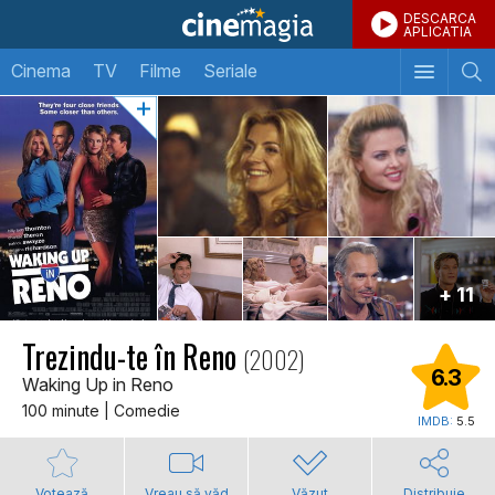
DESCARCA
APLICATIA
Cinema
TV
Filme
Seriale
+ 11
Trezindu-te în Reno
(2002)
6.3
Waking Up in Reno
100 minute | Comedie
IMDB:
5.5
Votează
Vreau să văd
Văzut
Distribuie