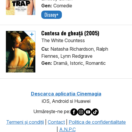
Gen:
Comedie
Disney+
Contesa de gheață (2005)
The White Countess
Cu:
Natasha Richardson, Ralph
Fiennes, Lynn Redgrave
Gen:
Dramă, Istoric, Romantic
Descarca aplicatia Cinemagia
iOS, Android si Huawei
Urmăreşte-ne pe:
Termeni şi condiţii
|
Contact
|
Politica de confidentialitate
|
A.N.P.C