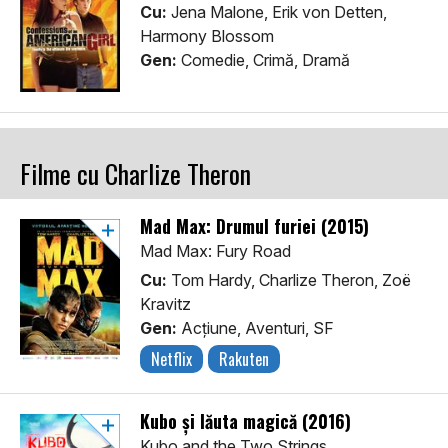
Cu:
Jena Malone, Erik von Detten,
Harmony Blossom
Gen:
Comedie, Crimă, Dramă
Filme cu Charlize Theron
Mad Max: Drumul furiei (2015)
Mad Max: Fury Road
Cu:
Tom Hardy, Charlize Theron, Zoë
Kravitz
Gen:
Acţiune, Aventuri, SF
Netflix
Rakuten
Kubo şi lăuta magică (2016)
Kubo and the Two Strings