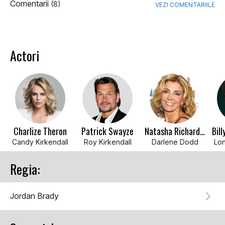
Comentarii
(8)
VEZI COMENTARIILE
Actori
Charlize Theron
Patrick Swayze
Natasha Richardson
Candy Kirkendall
Roy Kirkendall
Darlene Dodd
Lon
Regia:
Jordan Brady