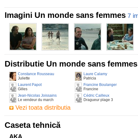
Imagini Un monde sans femmes
7 i
Distributie Un monde sans femmes
Constance Rousseau
Laure Calamy
Juliette
Patricia
Laurent Papot
Francine Boulanger
Gilles
Francine
Jean-Nicolas Joissains
Cédric Cailleux
Le vendeur du march
Dragueur plage 3
Vezi toata distributia
Caseta tehnică
AKA