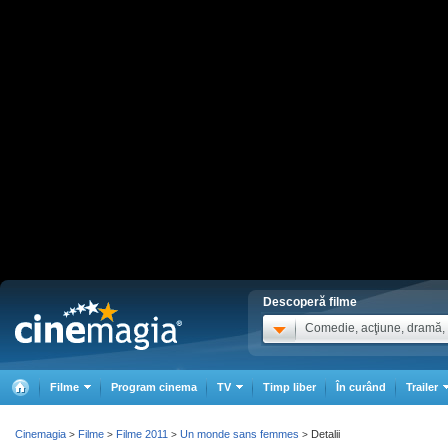
Descoperă filme
Comedie, acţiune, dramă, .
Filme
Program cinema
TV
Timp liber
În curând
Trailer
Cinemagia
Filme
Filme 2011
Un monde sans femmes
Detalii
>
>
>
>