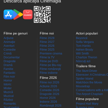
Descarcă aplicaţia Cinemagia
Filme pe genuri
Filme noi
Actori populari
Acţiune
Filme 2028
Beyoncé
Animaţie
Filme 2027
Sofía Vergara
Aventuri
Filme 2026
Tom Hanks
Comedie
Filme 2025
Adrien Brody
Crimă
Premiere cinema
Will Smith
Documentar
Filme la TV
Charlize Theron
Dragoste
Filme pe DVD
Născuţi azi
Dramă
Filme pe Blu-ray
Trailere filme
Familie
Filme româneşti
The Stunt Driver
Fantastic
Filme indiene
Ebenezer: A Christmas C
Film noir
Filme 2026
Spider Island
Horror
Filme noi 2026
Matchbox the Movie
Istoric
Actiune 2026
Mousetrap
Mister
Comedie 2026
Conversations with a Kille
Muzică
Dragoste 2026
The Airport Chaplain
Muzical
Horror 2026
Filme populare
Război
Indiene 2026
Romantic
Project Hail Mary
Româneşti 2026
Scurt metraj
În pielea mea