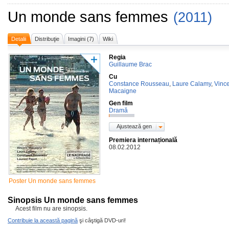
Un monde sans femmes
(2011)
Detalii
Distribuţie
Imagini (7)
Wiki
Regia
Guillaume Brac
Cu
Constance Rousseau
,
Laure Calamy
,
Vinc
Macaigne
Gen film
Dramă
Ajustează gen
Premiera internațională
08.02.2012
Poster Un monde sans femmes
Sinopsis Un monde sans femmes
Acest film nu are sinopsis.
Contribuie la această pagină
şi câştigă DVD-uri!