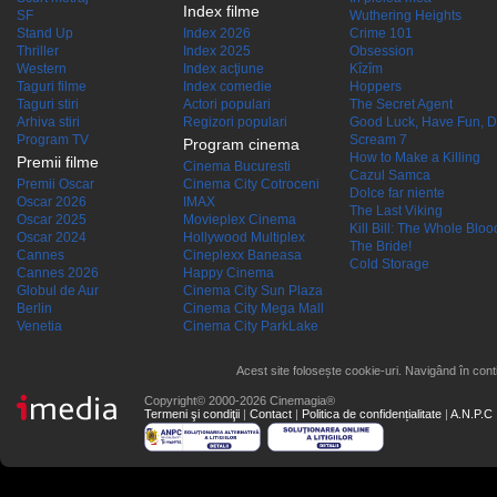
Index filme
SF
Wuthering Heights
Stand Up
Index 2026
Crime 101
Thriller
Index 2025
Obsession
Western
Index acţiune
Kîzîm
Taguri filme
Index comedie
Hoppers
Taguri stiri
Actori populari
The Secret Agent
Arhiva stiri
Regizori populari
Good Luck, Have Fun, D
Program TV
Scream 7
Program cinema
How to Make a Killing
Premii filme
Cinema Bucuresti
Cazul Samca
Premii Oscar
Cinema City Cotroceni
Dolce far niente
Oscar 2026
IMAX
The Last Viking
Oscar 2025
Movieplex Cinema
Kill Bill: The Whole Blood
Oscar 2024
Hollywood Multiplex
The Bride!
Cannes
Cineplexx Baneasa
Cold Storage
Cannes 2026
Happy Cinema
Globul de Aur
Cinema City Sun Plaza
Berlin
Cinema City Mega Mall
Venetia
Cinema City ParkLake
Acest site folosește cookie-uri. Navigând în conti
Copyright© 2000-2026 Cinemagia®
Termeni şi condiţii
|
Contact
|
Politica de confidențialitate
|
A.N.P.C