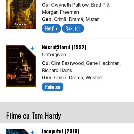
Cu:
Gwyneth Paltrow, Brad Pitt,
Morgan Freeman
Gen:
Crimă, Dramă, Mister
Netflix
Rakuten
Necruțătorul (1992)
Unforgiven
Cu:
Clint Eastwood, Gene Hackman,
Richard Harris
Gen:
Crimă, Dramă, Western
Rakuten
Filme cu Tom Hardy
Începutul (2010)