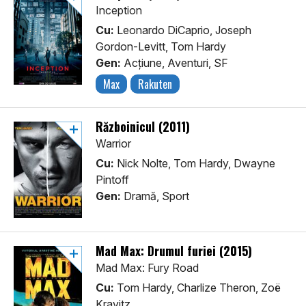
Inception
Cu:
Leonardo DiCaprio, Joseph
Gordon-Levitt, Tom Hardy
Gen:
Acţiune, Aventuri, SF
Max
Rakuten
Războinicul (2011)
Warrior
Cu:
Nick Nolte, Tom Hardy, Dwayne
Pintoff
Gen:
Dramă, Sport
Mad Max: Drumul furiei (2015)
Mad Max: Fury Road
Cu:
Tom Hardy, Charlize Theron, Zoë
Kravitz