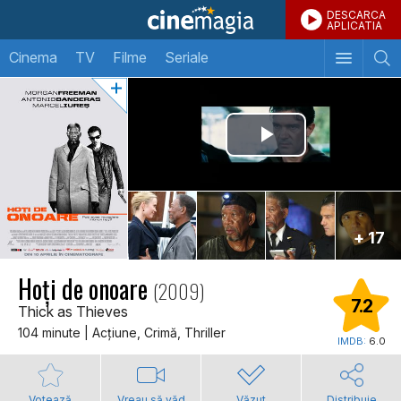
DESCARCA
APLICATIA
Cinema
TV
Filme
Seriale
+ 17
Hoți de onoare
(2009)
7.2
Thick as Thieves
104 minute | Acţiune, Crimă, Thriller
IMDB:
6.0
Votează
Vreau să văd
Văzut
Distribuie