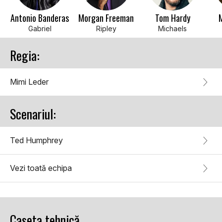
Antonio Banderas
Morgan Freeman
Tom Hardy
M
Gabriel
Ripley
Michaels
Regia:
Mimi Leder
Scenariul:
Ted Humphrey
Vezi toată echipa
Caseta tehnică