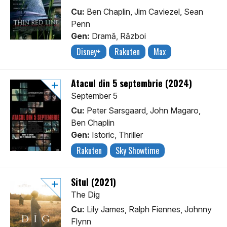
Cu:
Ben Chaplin, Jim Caviezel, Sean
Penn
Gen:
Dramă, Război
Disney+
Rakuten
Max
Atacul din 5 septembrie (2024)
September 5
Cu:
Peter Sarsgaard, John Magaro,
Ben Chaplin
Gen:
Istoric, Thriller
Rakuten
Sky Showtime
Situl (2021)
The Dig
Cu:
Lily James, Ralph Fiennes, Johnny
Flynn