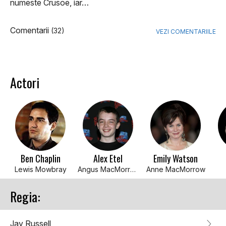
numeste Crusoe, iar…
Comentarii
(32)
VEZI COMENTARIILE
Actori
Ben Chaplin
Alex Etel
Emily Watson
Lewis Mowbray
Angus MacMorrow
Anne MacMorrow
Regia:
Jay Russell