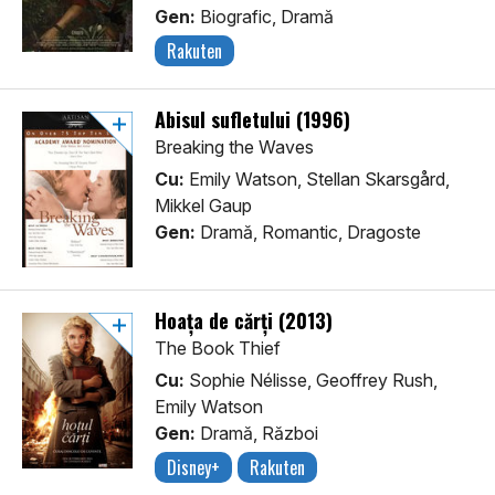
Gen:
Biografic, Dramă
Rakuten
Abisul sufletului (1996)
Breaking the Waves
Cu:
Emily Watson, Stellan Skarsgård,
Mikkel Gaup
Gen:
Dramă, Romantic, Dragoste
Hoaţa de cărţi (2013)
The Book Thief
Cu:
Sophie Nélisse, Geoffrey Rush,
Emily Watson
Gen:
Dramă, Război
Disney+
Rakuten