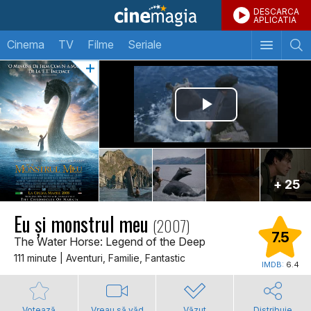
DESCARCA
APLICATIA
Cinema
TV
Filme
Seriale
+ 25
Eu și monstrul meu
(2007)
7.5
The Water Horse: Legend of the Deep
111 minute | Aventuri, Familie, Fantastic
IMDB:
6.4
Votează
Vreau să văd
Văzut
Distribuie