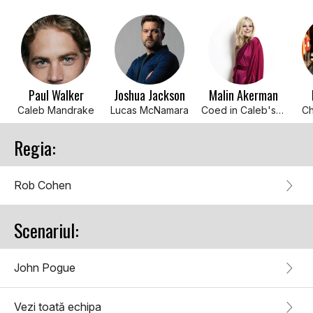
Paul Walker
Joshua Jackson
Malin Akerman
Caleb Mandrake
Lucas McNamara
Coed in Caleb's Apartment
Ch
Regia:
Rob Cohen
Scenariul:
John Pogue
Vezi toată echipa