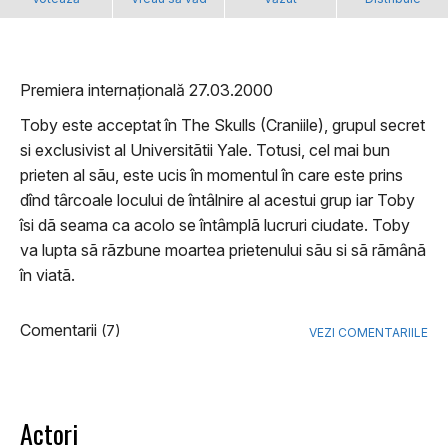
Premiera internațională 27.03.2000
Toby este acceptat în The Skulls (Craniile), grupul secret
si exclusivist al Universitãtii Yale. Totusi, cel mai bun
prieten al sãu, este ucis în momentul în care este prins
dînd târcoale locului de întâlnire al acestui grup iar Toby
îsi dã seama ca acolo se întâmplã lucruri ciudate. Toby
va lupta sã rãzbune moartea prietenului sãu si sã rãmânã
în viatã.
Comentarii
(7)
VEZI COMENTARIILE
Actori