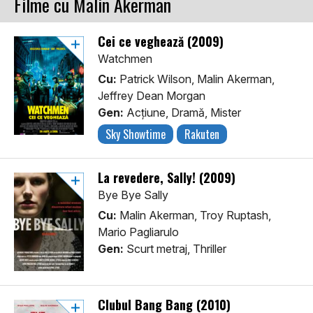
Filme cu Malin Akerman
Cei ce veghează (2009)
Watchmen
Cu:
Patrick Wilson, Malin Akerman,
Jeffrey Dean Morgan
Gen:
Acţiune, Dramă, Mister
Sky Showtime
Rakuten
La revedere, Sally! (2009)
Bye Bye Sally
Cu:
Malin Akerman, Troy Ruptash,
Mario Pagliarulo
Gen:
Scurt metraj, Thriller
Clubul Bang Bang (2010)