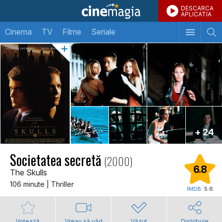
DESCARCA
APLICATIA
Cinema
TV
Filme
Seriale
+ 24
Societatea secretă
(2000)
6.8
The Skulls
106 minute | Thriller
IMDB:
5.6
Votează
Vreau să văd
Văzut
Distribuie