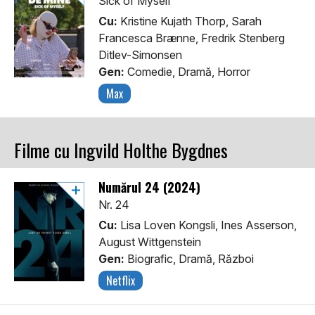
Sick of Myself
Cu:
Kristine Kujath Thorp, Sarah
Francesca Brænne, Fredrik Stenberg
Ditlev-Simonsen
Gen:
Comedie, Dramă, Horror
Max
Filme cu Ingvild Holthe Bygdnes
Numărul 24 (2024)
Nr. 24
Cu:
Lisa Loven Kongsli, Ines Asserson,
August Wittgenstein
Gen:
Biografic, Dramă, Război
Netflix