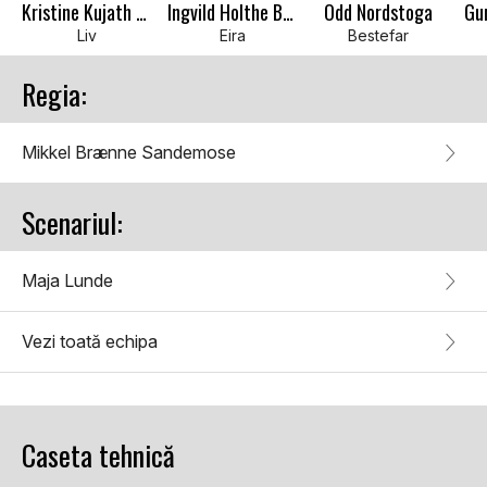
Kristine Kujath Thorp
Ingvild Holthe Bygdnes
Odd Nordstoga
Gun
Liv
Eira
Bestefar
Regia:
Mikkel Brænne Sandemose
Scenariul:
Maja Lunde
Vezi toată echipa
Caseta tehnică