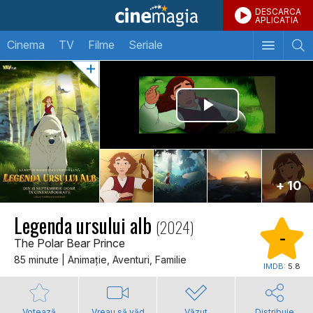
DESCARCA
APLICATIA
Cinema
TV
Filme
Seriale
+ 10
Legenda ursului alb
(2024)
-
The Polar Bear Prince
85 minute | Animaţie, Aventuri, Familie
IMDB:
5.8
Votează
Vreau să văd
Văzut
Distribuie