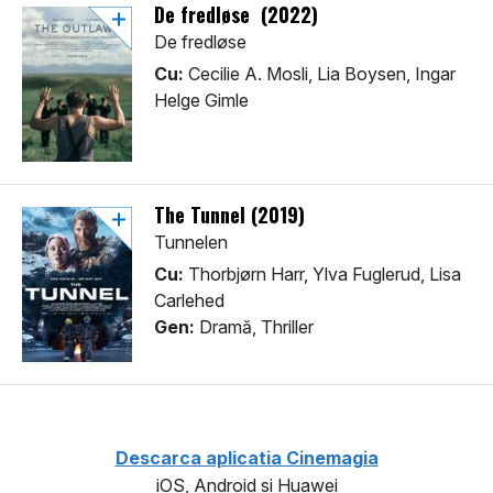
De fredløse (2022)
De fredløse
Cu:
Cecilie A. Mosli, Lia Boysen, Ingar
Helge Gimle
The Tunnel (2019)
Tunnelen
Cu:
Thorbjørn Harr, Ylva Fuglerud, Lisa
Carlehed
Gen:
Dramă, Thriller
Descarca aplicatia Cinemagia
iOS, Android si Huawei