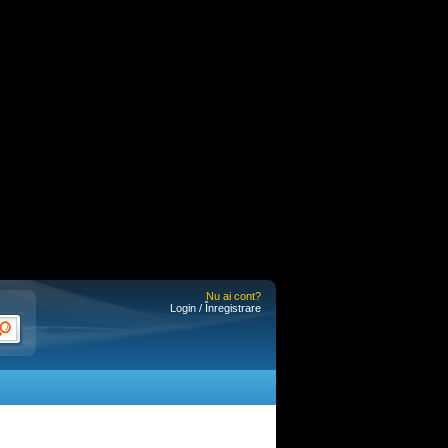
Nu ai cont?
Login / Înregistrare