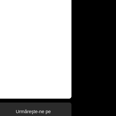
Urmăreşte-ne pe