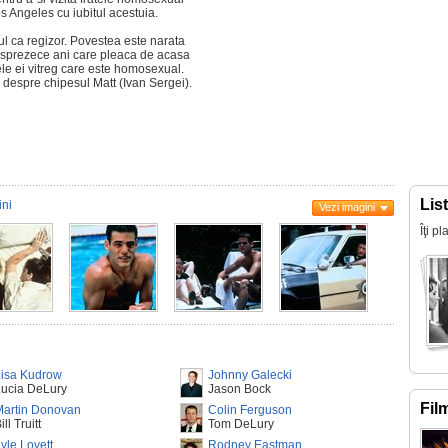
s Angeles cu iubitul acestuia.
l ca regizor. Povestea este narata
saisprezece ani care pleaca de acasa
tele ei vitreg care este homosexual.
 despre chipesul Matt (Ivan Sergei).
Lis
ini
Vezi imagini
Îţi p
Lisa Kudrow
Johnny Galecki
Lucia DeLury
Jason Bock
Fil
Martin Donovan
Colin Ferguson
ill Truitt
Tom DeLury
yle Lovett
Rodney Eastman