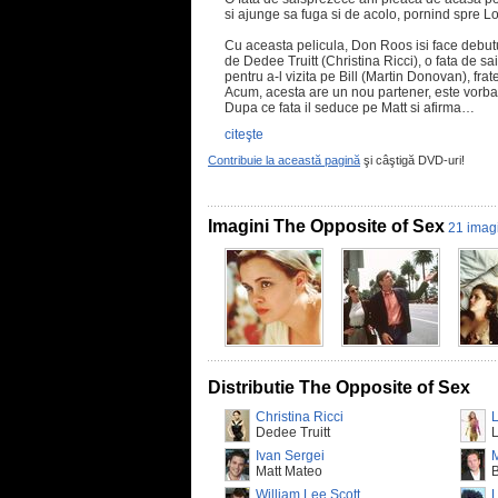
si ajunge sa fuga si de acolo, pornind spre Lo
Cu aceasta pelicula, Don Roos isi face debutu
de Dedee Truitt (Christina Ricci), o fata de 
pentru a-l vizita pe Bill (Martin Donovan), fra
Acum, acesta are un nou partener, este vorba
Dupa ce fata il seduce pe Matt si afirma…
citeşte
Contribuie la această pagină
şi câştigă DVD-uri!
Imagini The Opposite of Sex
21 imag
Distributie The Opposite of Sex
Christina Ricci
Dedee Truitt
Ivan Sergei
Matt Mateo
B
William Lee Scott
L