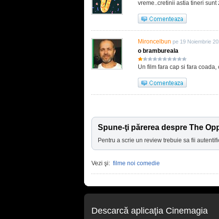
vreme..cretinii astia tineri sunt
Mironcelbun
pe 19 Noiembrie 20
o brambureala
Un film fara cap si fara coada, 
Spune-ţi părerea despre The Opp
Pentru a scrie un review trebuie sa fii autentifi
Vezi şi:
filme noi comedie
Descarcă aplicaţia Cinemagia