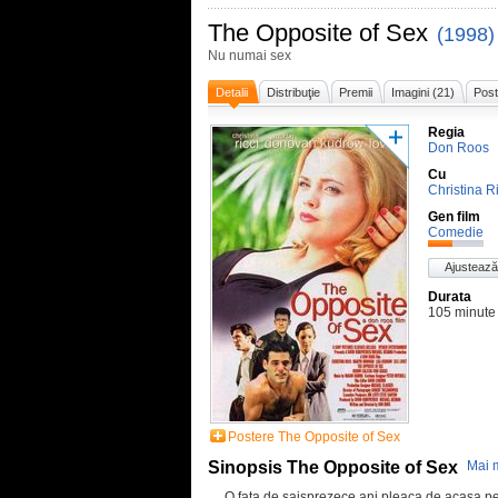
The Opposite of Sex
(1998)
Nu numai sex
Detalii
Distribuţie
Premii
Imagini (21)
Post
Regia
Don Roos
Cu
Christina R
Gen film
Comedie
Ajustează
Durata
105 minute
Postere The Opposite of Sex
Sinopsis The Opposite of Sex
Mai 
O fata de saisprezece ani pleaca de acasa pen