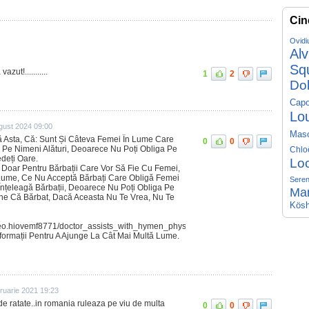
Cin
Ovidi
Al
Sq
zut!...........
1
2
Do
Capo
Lo
gust 2024 09:00
Mas
gă Asta, Că: Sunt Și Câteva Femei În Lume Care
0
0
r Pe Nimeni Alături, Deoarece Nu Poți Obliga Pe
Chlo
deți Oare.
Lo
e Doar Pentru Bărbații Care Vor Să Fie Cu Femei,
 Lume, Ce Nu Acceptă Bărbați Care Obligă Femei
Seren
Înțeleagă Bărbații, Deoarece Nu Poți Obliga Pe
Ma
e Că Bărbat, Dacă Aceasta Nu Te Vrea, Nu Te
Kösh
eo.hiovemf8771/doctor_assists_with_hymen_physical_and_deflowering_of_virgin_
nformații Pentru A Ajunge La Cât Mai Multă Lume.
ruarie 2021 19:23
de ratate..in romania ruleaza pe viu de multa
0
0