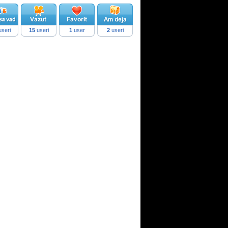
seri
15
useri
1
user
2
useri