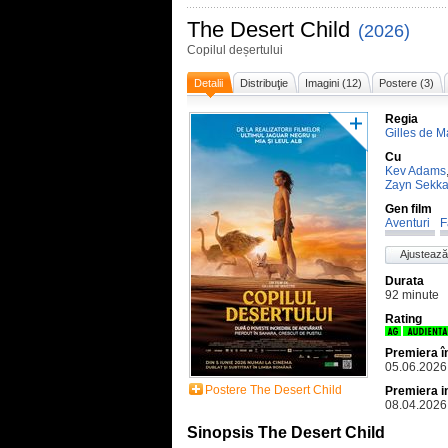
The Desert Child
(2026)
Copilul deșertului
Detalii
Distribuţie
Imagini (12)
Postere (3)
Regia
Gilles de M
Cu
Kev Adams
Zayn Sekka
Gen film
Aventuri
F
Ajustează
Durata
92 minute
Rating
Premiera 
05.06.2026
Postere The Desert Child
Premiera i
08.04.2026
Sinopsis The Desert Child