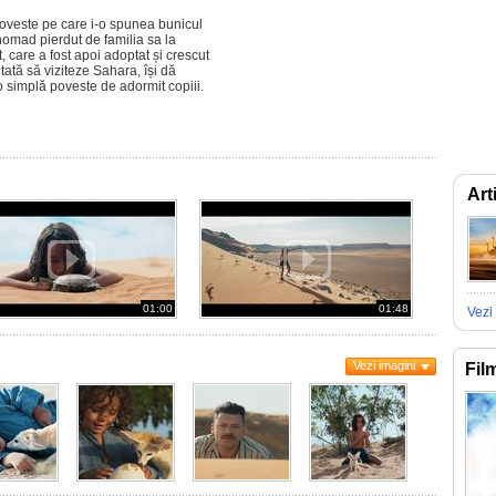
poveste pe care i-o spunea bunicul
 nomad pierdut de familia sa la
t, care a fost apoi adoptat și crescut
tată să viziteze Sahara, își dă
simplă poveste de adormit copiii.
Art
01:00
01:48
Vezi 
Vezi imagini
Fil