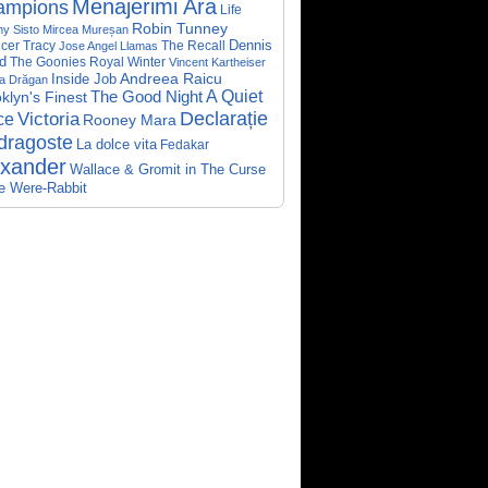
Menajerimi Ara
ampions
Life
Robin Tunney
y Sisto
Mircea Mureșan
Dennis
cer Tracy
The Recall
Jose Angel Llamas
d
The Goonies
Royal Winter
Vincent Kartheiser
Andreea Raicu
Inside Job
a Drăgan
A Quiet
klyn's Finest
The Good Night
Declarație
Victoria
ce
Rooney Mara
dragoste
La dolce vita
Fedakar
exander
Wallace & Gromit in The Curse
he Were-Rabbit