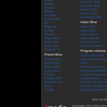
Mister
Comedie 2026
Muzică
Dragoste 2026
Muzical
Horror 2026
Război
Indiene 2026
Romantic
Româneşti 2026
Scurt metraj
Index filme
SF
Stand Up
Index 2026
Thriller
Index 2025
Western
Index acţiune
Taguri filme
Index comedie
Taguri stiri
Actori populari
Arhiva stiri
Regizori populari
Program TV
Program cinema
Premii filme
Cinema Bucuresti
Premii Oscar
Cinema City Cotroc
Oscar 2026
IMAX
Oscar 2025
Movieplex Cinema
Oscar 2024
Hollywood Multiplex
Cannes
Cineplexx Baneasa
Cannes 2026
Happy Cinema
Globul de Aur
Cinema City Sun Pl
Berlin
Cinema City Mega M
Venetia
Cinema City ParkLa
Acest site fo
Copyright© 2000-2026 Cinem