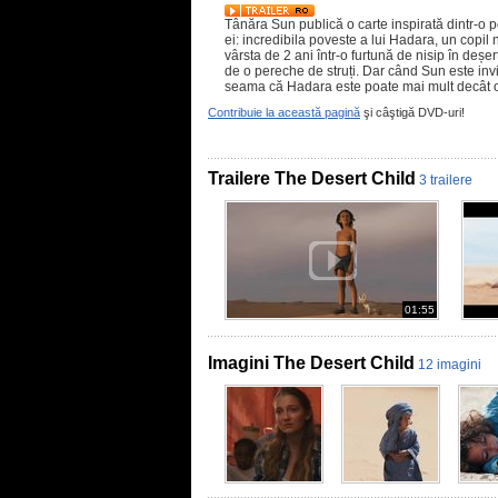
Tânăra Sun publică o carte inspirată dintr-o 
ei: incredibila poveste a lui Hadara, un copil
vârsta de 2 ani într-o furtună de nisip în deșer
de o pereche de struți. Dar când Sun este invi
seama că Hadara este poate mai mult decât o 
Contribuie la această pagină
şi câştigă DVD-uri!
Trailere The Desert Child
3 trailere
01:55
Imagini The Desert Child
12 imagini