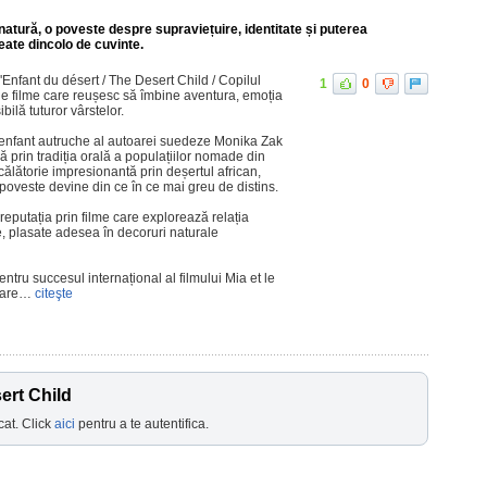
natură, o poveste despre supraviețuire, identitate și puterea
eate dincolo de cuvinte.
'Enfant du désert / The Desert Child / Copilul
1
0
ele filme care reușesc să îmbine aventura, emoția
ibilă tuturor vârstelor.
’enfant autruche al autoarei suedeze Monika Zak
 prin tradiția orală a populațiilor nomade din
 călătorie impresionantă prin deșertul african,
i poveste devine din ce în ce mai greu de distins.
 reputația prin filme care explorează relația
e, plasate adesea în decoruri naturale
ntru succesul internațional al filmului Mia et le
 care…
citeşte
ert Child
cat. Click
aici
pentru a te autentifica.