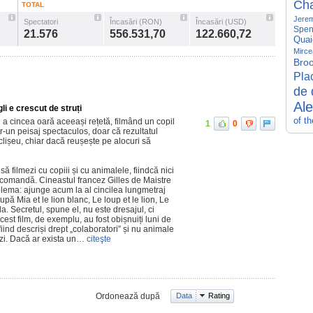
Ch
TOTAL
Jerem
Spectatori
Încasări (RON)
Încasări (USD)
Spen
21.576
556.531,70
122.660,72
Quai
Mirce
Broo
Pla
de 
Al
li e crescut de struți
of t
 a cincea oară aceeași rețetă, filmând un copil
1
0
tr-un peisaj spectaculos, doar că rezultatul
clișeu, chiar dacă reușește pe alocuri să
 filmezi cu copiii și cu animalele, fiindcă nici
la comandă. Cineastul francez Gilles de Maistre
oblema: ajunge acum la al cincilea lungmetraj
pă Mia et le lion blanc, Le loup et le lion, Le
. Secretul, spune el, nu este dresajul, ci
acest film, de exemplu, au fost obișnuiți luni de
 fiind descriși drept „colaboratori” și nu animale
zi. Dacă ar exista un…
citeşte
Ordonează după
Data
Rating