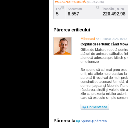
WEEKEND PREMIERĂ
(01.06.2026)
Loc
Spectatori
Încasări (RON)
5
8.557
220.492,98
Părerea criticului
Mihneast
pe 10 Iunie 2026 15:13
Copilul deșertului: când Mowg
Gilles de Maistre repetă pentru
alături de animale sălbatice în
alunecă adesea spre kitsch și 
emoționeze
Se spune că cel mai greu este să
unii, nici altele nu prea stau 
pare să fi rezolvat de mult pr
construit pe aceeași formulă, du
dernier jaguar și Moon le Panda
răbdarea: struții și vulpile din 
zile cu prezența micilor actori,
care să execute simple comen
Părerea ta
Spune-ţi părerea