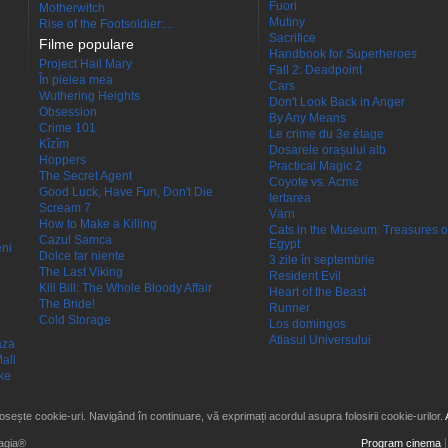
Fuori
Motherwitch
Mutiny
Rise of the Footsoldier:...
Sacrifice
Filme populare
Handbook for Superheroes
Project Hail Mary
Fall 2: Deadpoint
În pielea mea
Cars
Wuthering Heights
Don't Look Back in Anger
Obsession
By Any Means
Crime 101
Le crime du 3e étage
Kîzîm
Dosarele orașului alb
Hoppers
Practical Magic 2
The Secret Agent
Coyote vs. Acme
Good Luck, Have Fun, Don't Die
Iertarea
Scream 7
Värn
How to Make a Killing
Cats in the Museum: Treasures o
Cazul Samca
Egypt
eni
Dolce far niente
3 zile în septembrie
The Last Viking
Resident Evil
Kill Bill: The Whole Bloody Affair
Heart of the Beast
The Bride!
Runner
Cold Storage
Los domingos
Atlasul Universului
aza
all
ke
losește cookie-uri. Navigând în continuare, vă exprimați acordul asupra folosirii cookie-urilor.
agia®
Program cinema