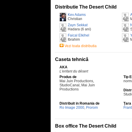
Distributie The Desert Child
Kev Adams
A
Christian
Zayn Sekkat
N
Hadara (6 ani)
Faical Elkihel
Y
Ibrahim
Vezi toata distributia
Caseta tehnică
AKA
L'enfant du désert
Produs de
Tip 
Mai Juin Productions,
norm
StudioCanal, Mai Juin
Productions
Distr
Stud
Distribuit in Romania de
Țara
Ro Image 2000
,
Prorom
Fran
Box office The Desert Child