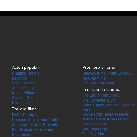
Actori populari
Premiere cinema
Charlize Theron
Uma Musume: Pretty Derby -...
Beyoncé
Ice Cream Man
Cate Blanchett
The Pout-Pout Fish
Adrien Brody
În curând la cinema
Nicole Kidman
The End of Oak Street
Osvaldo Ríos
The Carpenter's Son
Născuţi azi
Gail Daughtry and the Celebrity 
Trailere filme
Pass
PAW Patrol: The Dino Movie
Fall 2: Deadpoint
Insidious: Out of the Further
Ha-chan, Shake Your Booty!
Spa Weekend
Star Wars: Visions Presents -...
One Night Only
Big Chicken: A Fast Food...
The Dog Stars
Phenomena