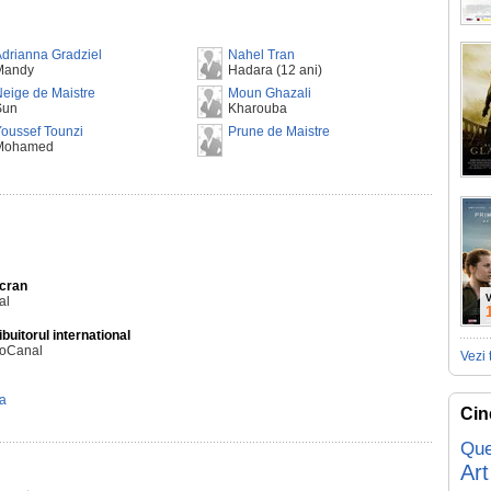
drianna Gradziel
Nahel Tran
Mandy
Hadara (12 ani)
eige de Maistre
Moun Ghazali
Sun
Kharouba
oussef Tounzi
Prune de Maistre
Mohamed
Ecran
V
al
ibuitorul international
ioCanal
Vezi 
ta
Cin
Que
Art