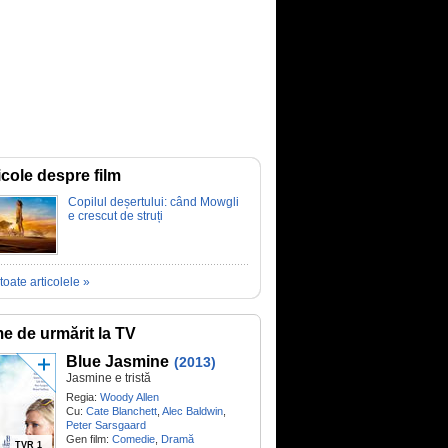
icole despre film
Copilul deșertului: când Mowgli
e crescut de struți
toate articolele »
me de urmărit la TV
Blue Jasmine
(2013)
Jasmine e tristă
Regia:
Woody Allen
Cu:
Cate Blanchett
,
Alec Baldwin
,
Peter Sarsgaard
Gen film:
Comedie
,
Dramă
TVR 1