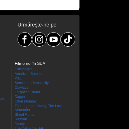
Urmăreşte-ne pe
Filme noi în SUA
Cliffhanger
American Summer
P31
Sense and Sensibility
Clayface
Forgotten Island
Digger
Sex
Other Mommy
The Legend of Aang: The Last
Airbender
Street Fighter
Remain
Jimmy
The Cat in the Hat