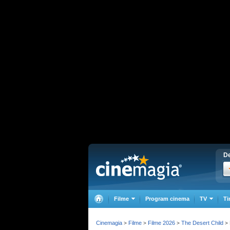
De
Filme
Program cinema
TV
Ti
Cinemagia
Filme
Filme 2026
The Desert Child
>
>
>
>