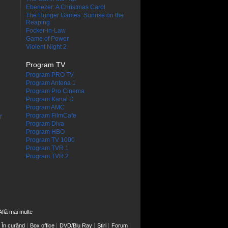
Ebenezer: A Christmas Carol
The Hunger Games: Sunrise on the
Reaping
Focker-in-Law
Game of Power
Violent Night 2
Program TV
Program PRO TV
Program Antena 1
Program Pro Cinema
Program Kanal D
Program AMC
Program FilmCafe
f
Program Diva
Program HBO
Program TV 1000
Program TVR 1
Program TVR 2
Află mai multe
În curând
Box office
DVD/Blu Ray
Ştiri
Forum