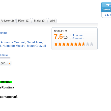
337
u
Articole (2)
Păreri (1)
Trailer (3)
Wiki
NOTA FILM
aistre
7.5
1
părere
/
10
6
voturi
,
Adrianna Gradziel
,
Nahel Tran
,
t
,
Neige de Maistre
,
Moun Ghazali
amilie
 gen
în România
nternațională