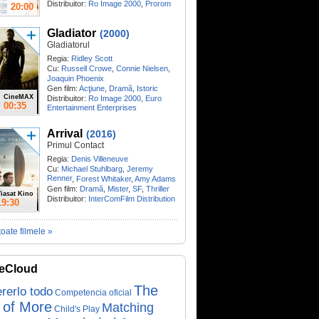
Distribuitor:
Ro Image 2000
,
Prorom
20:00
Gladiator
(2000)
Gladiatorul
Regia:
Ridley Scott
Cu:
Russell Crowe
,
Connie Nielsen
,
Joaquin Phoenix
Gen film:
Acţiune
,
Dramă
,
Istoric
CineMAX
Distribuitor:
Ro Image 2000
,
Euro
00:35
Entertainment Enterprises
Arrival
(2016)
Primul Contact
Regia:
Denis Villeneuve
Cu:
Michael Stuhlbarg
,
Jeremy
Renner
,
Forest Whitaker
,
Amy Adams
Gen film:
Dramă
,
Mister
,
SF
,
Thriller
iasat Kino
Distribuitor:
InterComFilm Distribution
19:30
toate filmele »
eCloud
The
rerlo todo
Competencia oficial
 of More
Matching
Child's Play