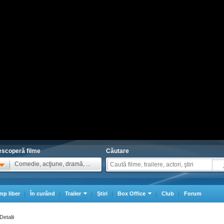
scoperă filme
Căutare
Comedie, acţiune, dramă, ...
mp liber
În curând
Trailer
Ştiri
Box Office
Club
Forum
Detalii