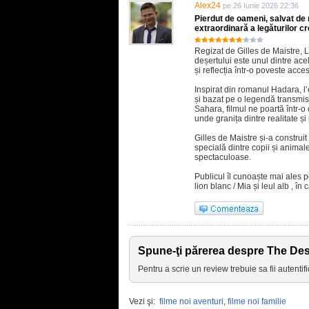
Alex24
pe 26 Iunie 2026 22:36
Pierdut de oameni, salvat de 
extraordinară a legăturilor cr
Regizat de Gilles de Maistre, L
deșertului este unul dintre ac
și reflecția într-o poveste acces
Inspirat din romanul Hadara, l
și bazat pe o legendă transmisă
Sahara, filmul ne poartă într-o
unde granița dintre realitate ș
Gilles de Maistre și-a construit
specială dintre copii și animal
spectaculoase.
Publicul îl cunoaște mai ales pe
lion blanc / Mia și leul alb , în
Spune-ţi părerea despre The Des
Pentru a scrie un review trebuie sa fii autentifi
Vezi şi:
filme noi aventuri
,
filme noi familie