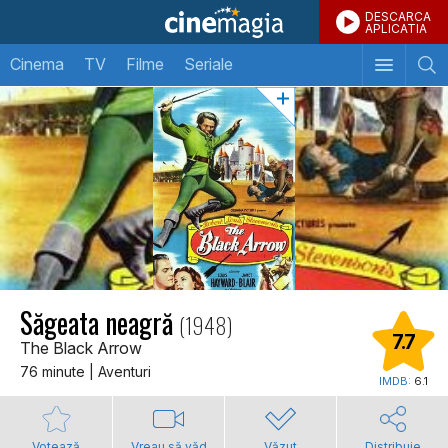
DESCARCA
APLICATIA
Cinema
TV
Filme
Seriale
Săgeata neagră
(1948)
7.7
The Black Arrow
76 minute | Aventuri
IMDB:
6.1
Votează
Vreau să văd
Văzut
Distribuie