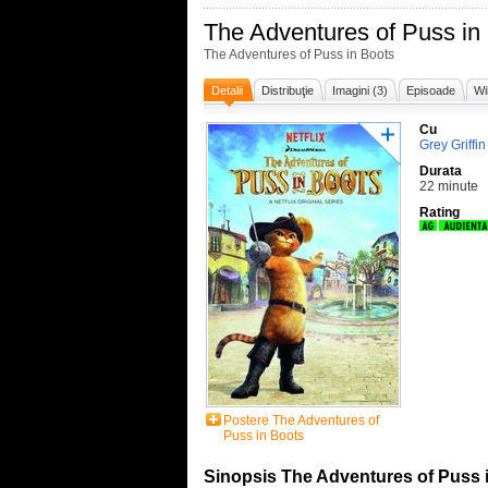
The Adventures of Puss in
The Adventures of Puss in Boots
Detalii
Distribuţie
Imagini (3)
Episoade
Wi
Cu
Grey Griffin
Durata
22 minute
Rating
Postere The Adventures of
Puss in Boots
Sinopsis The Adventures of Puss 