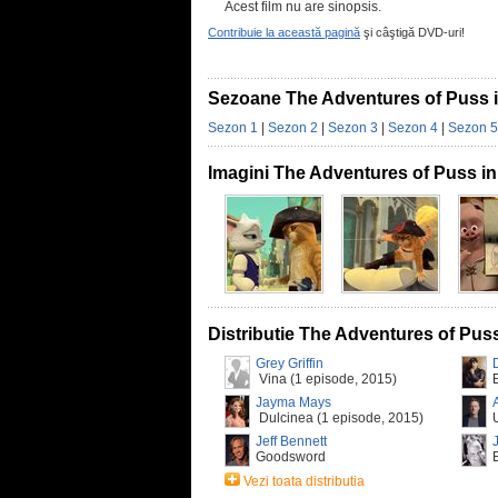
Acest film nu are sinopsis.
Contribuie la această pagină
şi câştigă DVD-uri!
Sezoane The Adventures of Puss 
Sezon 1
|
Sezon 2
|
Sezon 3
|
Sezon 4
|
Sezon 5
Imagini The Adventures of Puss i
Distributie The Adventures of Pus
Grey Griffin
Vina (1 episode, 2015)
Jayma Mays
Dulcinea (1 episode, 2015)
U
Jeff Bennett
Goodsword
Vezi toata distributia