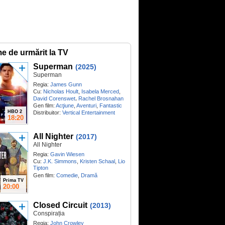
me de urmărit la TV
Superman
(2025)
Superman
Regia:
James Gunn
Cu:
Nicholas Hoult
,
Isabela Merced
,
,
David Corenswet
Rachel Brosnahan
Gen film:
Acţiune
,
Aventuri
,
Fantastic
HBO 2
Distribuitor:
Vertical Entertainment
18:20
All Nighter
(2017)
All Nighter
Regia:
Gavin Wiesen
Cu:
J.K. Simmons
,
Kristen Schaal
,
Lio
Tipton
Gen film:
Comedie
,
Dramă
Prima TV
20:00
Closed Circuit
(2013)
Conspirația
Regia:
John Crowley