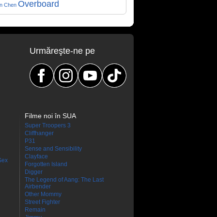
Overboard
on Chen
Urmăreşte-ne pe
Filme noi în SUA
Super Troopers 3
Cliffhanger
P31
Sense and Sensibility
Clayface
Sex
Forgotten Island
Digger
The Legend of Aang: The Last
Airbender
Other Mommy
Street Fighter
Remain