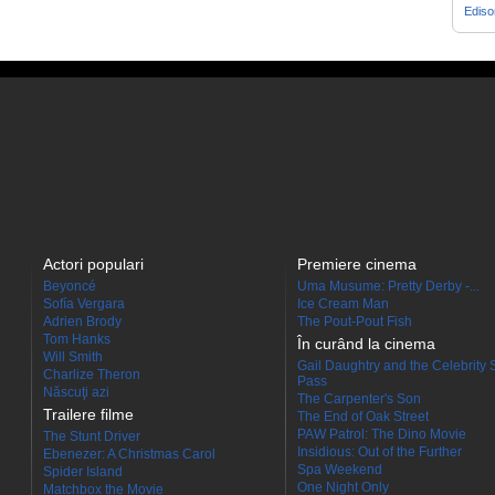
Edis
Actori populari
Premiere cinema
Beyoncé
Uma Musume: Pretty Derby -...
Sofía Vergara
Ice Cream Man
Adrien Brody
The Pout-Pout Fish
Tom Hanks
În curând la cinema
Will Smith
Gail Daughtry and the Celebrity 
Charlize Theron
Pass
Născuţi azi
The Carpenter's Son
Trailere filme
The End of Oak Street
PAW Patrol: The Dino Movie
The Stunt Driver
Insidious: Out of the Further
Ebenezer: A Christmas Carol
Spa Weekend
Spider Island
One Night Only
Matchbox the Movie