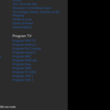
Jimmy
The Cat in the Hat
Ebenezer: A Christmas Carol
The Hunger Games: Sunrise on the
Reaping
Focker-in-Law
Game of Power
Violent Night 2
Program TV
Program PRO TV
Program Antena 1
Program Pro Cinema
Program Kanal D
Program AMC
f
Program FilmCafe
Program Diva
Program HBO
Program TV 1000
Program TVR 1
Program TVR 2
Află mai multe