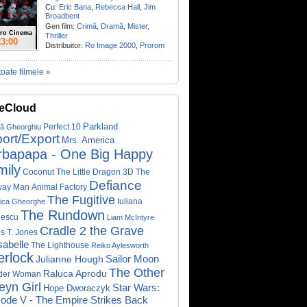
Cu:
Eric Bana
,
Rebecca Hall
,
Jim
Broadbent
Gen film:
Crimă
,
Dramă
,
Mister
,
ro Cinema
Thriller
23:00
Distribuitor:
Ro Image 2000
,
Prorom
toate filmele »
eCloud
Parkland
Perfect 10
că Gheorghiu
ort/Export
Mrs. America
rbapapa - One Big Happy
mily
Coconut The Little Dragon 3D
The
Defiance
way Man
Animal Factory
The Fugitive
Iuliana
ica Gheorghe
The Rundown
nescu
Liam McIntyre
Cradle 2 the Grave
s T. Jones
abelle
The Lighthouse
Reiko Aylesworth
erlock
Sailor Moon
Julianne Hough
The Other
Raluca Aprodu
der Woman
eyn Girl
Star Wars:
Hope Dworaczyk
ode V - The Empire Strikes Back