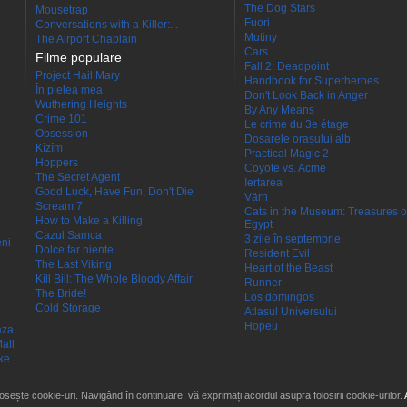
The Dog Stars
Mousetrap
Fuori
Conversations with a Killer:...
Mutiny
The Airport Chaplain
Cars
Filme populare
Fall 2: Deadpoint
Project Hail Mary
Handbook for Superheroes
În pielea mea
Don't Look Back in Anger
Wuthering Heights
By Any Means
Crime 101
Le crime du 3e étage
Obsession
Dosarele orașului alb
Kîzîm
Practical Magic 2
Hoppers
Coyote vs. Acme
The Secret Agent
Iertarea
Good Luck, Have Fun, Don't Die
Värn
Scream 7
Cats in the Museum: Treasures o
How to Make a Killing
Egypt
Cazul Samca
3 zile în septembrie
eni
Dolce far niente
Resident Evil
The Last Viking
Heart of the Beast
Kill Bill: The Whole Bloody Affair
Runner
The Bride!
Los domingos
Cold Storage
Atlasul Universului
Hopeu
aza
all
ke
losește cookie-uri. Navigând în continuare, vă exprimați acordul asupra folosirii cookie-urilor.