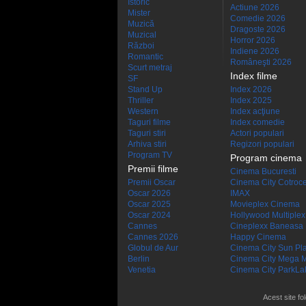
Istoric
Actiune 2026
Mister
Comedie 2026
Muzică
Dragoste 2026
Muzical
Horror 2026
Război
Indiene 2026
Romantic
Româneşti 2026
Scurt metraj
Index filme
SF
Stand Up
Index 2026
Thriller
Index 2025
Western
Index acţiune
Taguri filme
Index comedie
Taguri stiri
Actori populari
Arhiva stiri
Regizori populari
Program TV
Program cinema
Premii filme
Cinema Bucuresti
Premii Oscar
Cinema City Cotroc
Oscar 2026
IMAX
Oscar 2025
Movieplex Cinema
Oscar 2024
Hollywood Multiplex
Cannes
Cineplexx Baneasa
Cannes 2026
Happy Cinema
Globul de Aur
Cinema City Sun Pl
Berlin
Cinema City Mega M
Venetia
Cinema City ParkLa
Acest site fo