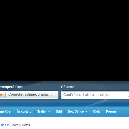
scoperă filme
Căutare
Comedie, acţiune, dramă, ...
mp liber
În curând
Trailer
Ştiri
Box Office
Club
Forum
Puss in Boots
Detalii
>