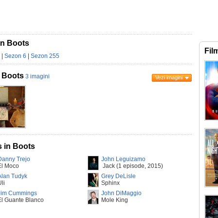
in Boots
Fil
|
Sezon 6
|
Sezon 255
n Boots
3 imagini
Vezi imagini
s in Boots
Danny Trejo
John Leguizamo
El Moco
Jack (1 episode, 2015)
Alan Tudyk
Grey DeLisle
li
Sphinx
Jim Cummings
John DiMaggio
El Guante Blanco
Mole King