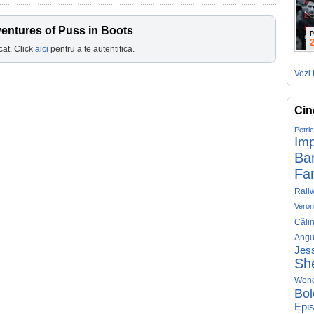
entures of Puss in Boots
P
cat. Click
aici
pentru a te autentifica.
Vezi 
Cin
Petri
Imp
Ba
Fa
Rail
Veron
Căli
Angu
Jess
Sh
Won
Bol
Epis