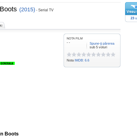
 Boots
(2015)
- Serial TV
23
u
ki
NOTA FILM
- -
Spune-ţi părerea
sub 5 voturi
Nota
IMDB: 6.6
in Boots