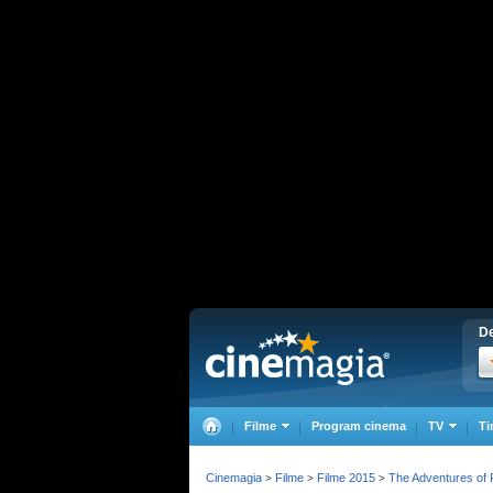
De
Filme
Program cinema
TV
Ti
Cinemagia
Filme
Filme 2015
The Adventures of 
>
>
>