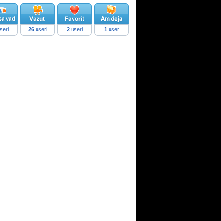
seri
26
useri
2
useri
1
user