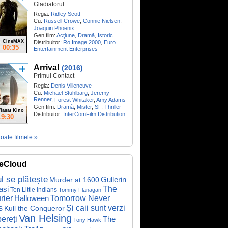
Gladiatorul
Regia:
Ridley Scott
Cu:
Russell Crowe
,
Connie Nielsen
,
Joaquin Phoenix
Gen film:
Acţiune
,
Dramă
,
Istoric
CineMAX
Distribuitor:
Ro Image 2000
,
Euro
00:35
Entertainment Enterprises
Arrival
(2016)
Primul Contact
Regia:
Denis Villeneuve
Cu:
Michael Stuhlbarg
,
Jeremy
Renner
,
Forest Whitaker
,
Amy Adams
Gen film:
Dramă
,
Mister
,
SF
,
Thriller
iasat Kino
Distribuitor:
InterComFilm Distribution
19:30
toate filmele »
eCloud
ul se plătește
Gullerin
Murder at 1600
asi
The
Ten Little Indians
Tommy Flanagan
rier
Halloween
Tomorrow Never
Și caii sunt verzi
s
Kull the Conqueror
Van Helsing
ereți
The
Tony Hawk