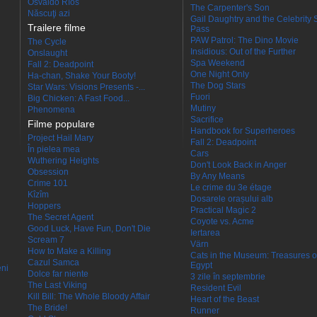
Osvaldo Ríos
The Carpenter's Son
Născuţi azi
Gail Daughtry and the Celebrity 
Trailere filme
Pass
PAW Patrol: The Dino Movie
The Cycle
Insidious: Out of the Further
Onslaught
Spa Weekend
Fall 2: Deadpoint
One Night Only
Ha-chan, Shake Your Booty!
The Dog Stars
Star Wars: Visions Presents -...
Fuori
Big Chicken: A Fast Food...
Mutiny
Phenomena
Sacrifice
Filme populare
Handbook for Superheroes
Project Hail Mary
Fall 2: Deadpoint
În pielea mea
Cars
Wuthering Heights
Don't Look Back in Anger
Obsession
By Any Means
Crime 101
Le crime du 3e étage
Kîzîm
Dosarele orașului alb
Hoppers
Practical Magic 2
The Secret Agent
Coyote vs. Acme
Good Luck, Have Fun, Don't Die
Iertarea
Scream 7
Värn
How to Make a Killing
Cats in the Museum: Treasures o
Cazul Samca
Egypt
eni
Dolce far niente
3 zile în septembrie
The Last Viking
Resident Evil
Kill Bill: The Whole Bloody Affair
Heart of the Beast
The Bride!
Runner