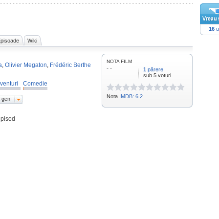
16
u
pisoade
Wiki
NOTA FILM
a
,
Olivier Megaton
,
Frédéric Berthe
- -
1
părere
sub 5 voturi
venturi
Comedie
Nota
IMDB: 6.2
 gen
episod