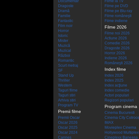
Documentar
Filme la TV
Dragoste
Filme pe DVD
Dramă
Filme pe Blu-ray
Familie
Filme româneşti
Fantastic
Filme indiene
Film noir
Filme 2026
Horror
Filme noi 2026
Istoric
Actiune 2026
Mister
Comedie 2026
Muzică
Dragoste 2026
Muzical
Horror 2026
Război
Indiene 2026
Romantic
Româneşti 2026
Scurt metraj
Index filme
SF
Stand Up
Index 2026
Thriller
Index 2025
Western
Index acţiune
Taguri filme
Index comedie
Taguri stiri
Actori populari
Arhiva stiri
Regizori populari
Program TV
Program cinema
Premii filme
Cinema Bucuresti
Premii Oscar
Cinema City Cotroc
Oscar 2026
IMAX
Oscar 2025
Movieplex Cinema
Oscar 2024
Hollywood Multiplex
Cannes
Cineplexx Baneasa