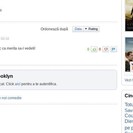
ta
Ordonează după
Data
Rating
 00:18
c ca merita sa-l vedeti!
0
0
V
ooklyn
Vezi 
cat. Click
aici
pentru a te autentifica.
Cin
e noi comedie
Tot
Sav
Cou
Die
pe p