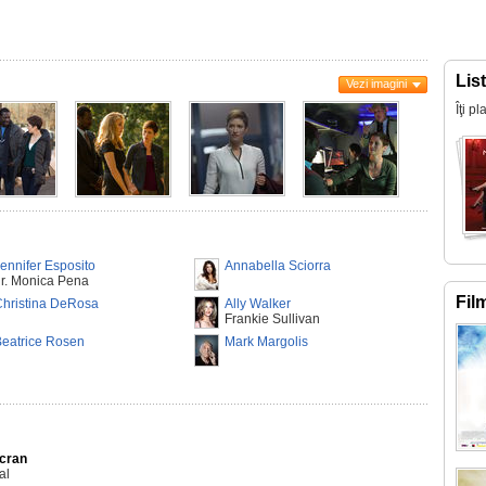
Lis
Vezi imagini
Îţi p
ennifer Esposito
Annabella Sciorra
r. Monica Pena
Fil
Christina DeRosa
Ally Walker
Frankie Sullivan
eatrice Rosen
Mark Margolis
Ecran
al