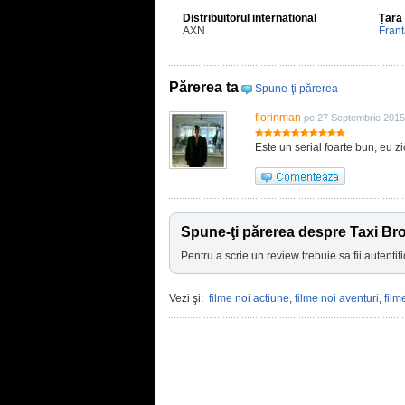
Distribuitorul international
Țara
AXN
Fran
Părerea ta
Spune-ţi părerea
florinman
pe 27 Septembrie 2015
Este un serial foarte bun, eu zi
Spune-ţi părerea despre Taxi Br
Pentru a scrie un review trebuie sa fii autentifi
Vezi şi:
filme noi actiune
,
filme noi aventuri
,
film