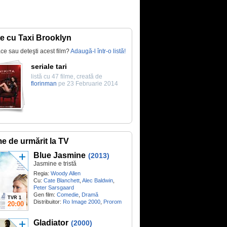
te cu Taxi Brooklyn
lace sau deteşti acest film?
Adaugă-l într-o listă!
seriale tari
listă cu 47 filme, creată de
florinman
pe 23 Februarie 2014
me de urmărit la TV
Blue Jasmine
(2013)
Jasmine e tristă
Regia:
Woody Allen
Cu:
Cate Blanchett
,
Alec Baldwin
,
Peter Sarsgaard
Gen film:
Comedie
,
Dramă
TVR 1
Distribuitor:
Ro Image 2000
,
Prorom
20:00
Gladiator
(2000)