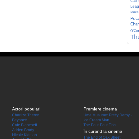
Com
Leag
Iones
Pucc
Char
O'Co
Th
Actori populari
Premiere cinema
Charlize Theron
Uma Musume: Pretty Derby -...
Beyoncé
Ice Cream Man
Cate Blanchett
The Pout-Pout Fish
Adrien Brody
În curând la cinema
Nicole Kidman
The End of Oak Street