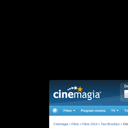
De
Filme
Program cinema
TV
Ti
Cinemagia
Filme
Filme 2014
Taxi Brooklyn
Deta
>
>
>
>