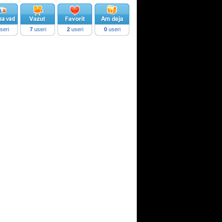
seri
7
useri
2
useri
0
useri