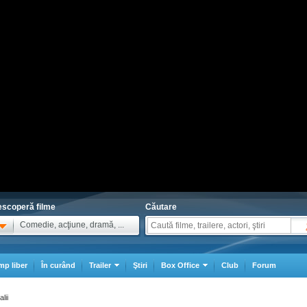
scoperă filme
Căutare
Comedie, acţiune, dramă, ...
mp liber
În curând
Trailer
Ştiri
Box Office
Club
Forum
lii