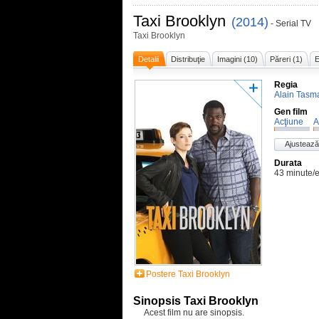
Taxi Brooklyn
(2014)
- Serial TV
Taxi Brooklyn
Detalii
Distribuţie
Imagini (10)
Păreri (1)
E
Regia
Alain Tasm
Gen film
Acţiune
A
Ajustează
Durata
43 minute/
Postere Taxi Brooklyn
Sinopsis Taxi Brooklyn
Acest film nu are sinopsis.