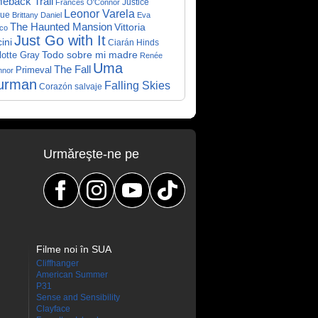
eback Trail
Justice
Frances O'Connor
Leonor Varela
ue
Brittany Daniel
Eva
The Haunted Mansion
Vittoria
co
Just Go with It
ini
Ciarán Hinds
Todo sobre mi madre
lotte Gray
Renée
Uma
The Fall
Primeval
nnor
urman
Falling Skies
Corazón salvaje
Urmăreşte-ne pe
Filme noi în SUA
Cliffhanger
American Summer
P31
Sense and Sensibility
Clayface