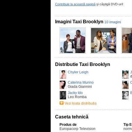
Contribuie la această pagină
şi câştigă DVD-uri!
Imagini Taxi Brooklyn
10 imagini
Distributie Taxi Brooklyn
Chyler Leigh
J
d
Caterina Murino
Giada Giannini
Jacky Ido
B
Leo Romba
Vezi toata distributia
Caseta tehnică
Produs de
Tip 
Europacorp Television
norm