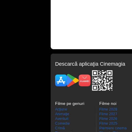
Descarcă aplicaţia Cinemagia
Filme pe genuri
Filme noi
Acţiune
Filme 2028
Animaţie
Filme 2027
Aventuri
Filme 2026
Comedie
Filme 2025
Crimă
Premiere cinema