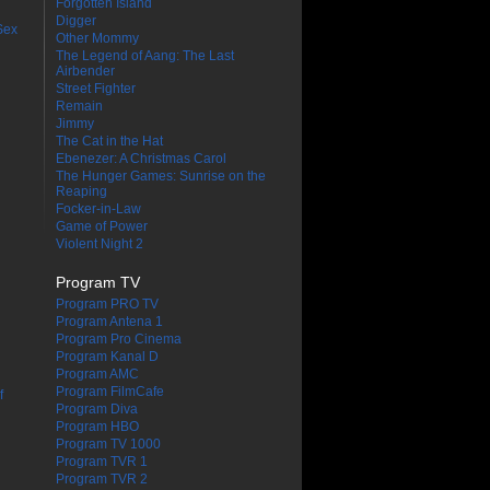
Forgotten Island
Digger
Sex
Other Mommy
The Legend of Aang: The Last
Airbender
Street Fighter
Remain
Jimmy
The Cat in the Hat
Ebenezer: A Christmas Carol
The Hunger Games: Sunrise on the
Reaping
Focker-in-Law
Game of Power
Violent Night 2
Program TV
Program PRO TV
Program Antena 1
Program Pro Cinema
Program Kanal D
Program AMC
Program FilmCafe
f
Program Diva
Program HBO
Program TV 1000
Program TVR 1
Program TVR 2