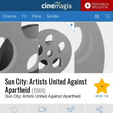
DESCARCA
APLICATIA
Cinema
TV
Filme
Seriale
Sun City: Artists United Against
-
Apartheid
(1986)
Sun City: Artists United Against Apartheid
IMDB:
7.4