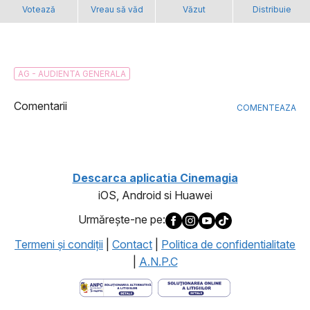
Votează
Vreau să văd
Văzut
Distribuie
AG - AUDIENTA GENERALA
Comentarii
COMENTEAZA
Descarca aplicatia Cinemagia
iOS, Android si Huawei
Urmăreşte-ne pe:
Termeni şi condiţii
|
Contact
|
Politica de confidentialitate
|
A.N.P.C