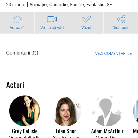
23 minute | Animaţie, Comedie, Familie, Fantastic, SF
Votează
Vreau să văd
Văzut
Distribuie
Comentarii
(13)
VEZI COMENTARIILE
Actori
Grey DeLisle
Eden Sher
Adam McArthur
Mi
Queen Butterfly
Star Butterfly
Marco Diaz