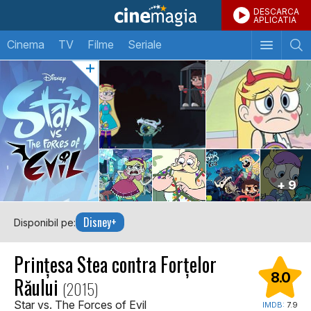
DESCARCA
APLICATIA
Cinema
TV
Filme
Seriale
+ 9
Disney+
Disponibil pe:
Prințesa Stea contra Forțelor
8.0
Răului
(2015)
Star vs. The Forces of Evil
IMDB:
7.9