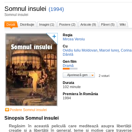
Somnul insulei
(1994)
Somnul insulei
Detalii
Distribuţie
Imagini (1)
Postere (2)
Articole (9)
Păreri (5)
Wiki
Regia
Mircea Veroiu
Cu
Ovidiu Iuliu Moldovan
,
Marcel Iureș
,
Corina
Dănilă
Gen film
Dramă
Ajustează gen
2 voturi
Durata
102 minute
Premiera în România
1994
Postere Somnul insulei
Sinopsis Somnul insulei
Regăsim în această peliculă care meditează asupra libertăți
creație și a libertății în general, teme și motive care travers