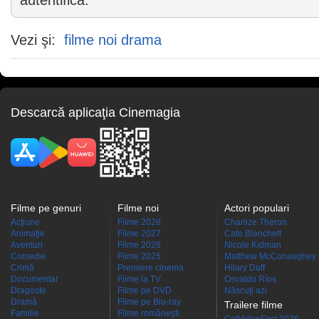
autentifica.
Vezi şi:
filme noi drama
Descarcă aplicaţia Cinemagia
Filme pe genuri
Filme noi
Actori populari
Acţiune
Filme 2028
Charlize Theron
Animaţie
Filme 2027
Cate Blanchett
Aventuri
Filme 2026
Nicole Kidman
Comedie
Filme 2025
Matthew McConaughey
Crimă
Premiere cinema
Hilary Duff
Documentar
Filme la TV
Osvaldo Ríos
Dragoste
Filme pe DVD
Născuţi azi
Dramă
Filme pe Blu-ray
Trailere filme
Familie
Filme româneşti