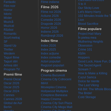
CatVideoFest 2026
Fantastic
Filme indiene
S to X
Film noir
Filme 2026
Our Sticky Love
Horror
Filme noi 2026
Let's Marry Harry
Istoric
Actiune 2026
102 Minutes Inside the 
Mister
Comedie 2026
Lion
Muzică
Dragoste 2026
Blood Sacrifice
Muzical
Horror 2026
Filme populare
Război
Indiene 2026
Romantic
Project Hail Mary
Româneşti 2026
Scurt metraj
În pielea mea
Index filme
SF
Wuthering Heights
Stand Up
Index 2026
Obsession
Thriller
Index 2025
Crime 101
Western
Index acţiune
Kîzîm
Taguri filme
Index comedie
Hoppers
Taguri stiri
Actori populari
Good Luck, Have Fun, D
Arhiva stiri
Regizori populari
The Secret Agent
Program TV
Scream 7
Program cinema
How to Make a Killing
Premii filme
Cinema Bucuresti
Cazul Samca
Premii Oscar
Cinema City Cotroceni
Dolce far niente
Oscar 2026
IMAX
The Last Viking
Oscar 2025
Movieplex Cinema
Kill Bill: The Whole Blood
Oscar 2024
Hollywood Multiplex
The Bride!
Cannes
Cineplexx Baneasa
Cold Storage
Cannes 2026
Happy Cinema
Globul de Aur
Cinema City Sun Plaza
Berlin
Cinema City Mega Mall