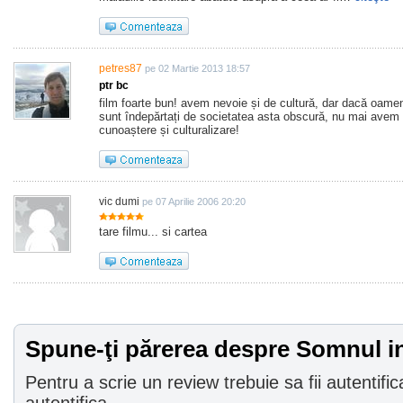
petres87
pe 02 Martie 2013 18:57
ptr bc
film foarte bun! avem nevoie și de cultură, dar dacă oamen
sunt îndepărtați de societatea asta obscură, nu mai avem 
cunoaștere și culturalizare!
vic dumi
pe 07 Aprilie 2006 20:20
tare filmu... si cartea
Spune-ţi părerea despre Somnul i
Pentru a scrie un review trebuie sa fii autentific