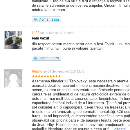
banalitate. Cred că s-a vrut a fi şi o reflecţie a regizorului 
de ratările survenite şi de irosirea timpului. Oricum, filmul îţ
mintea la maximum.
lili22
pe 09 Martie 2013 09:56
l-am vazut
din respect pentru marele actor care a fost Ovidiu Iuliu Mo
pacate filmul nu ii pune in valoare talentul.
6mwtd
pe 04 Septembrie 2015 12:40
Asemenea filmelor lui Tarkovsky, este necesară o atenție a
acordată detaliilor aparent minore și nesemnificative, fiind
scene, extrem de subtil prezentate simțămintele personajel
cărora reies problematici de natură ontologică extrem de 
este mult mai mult decât ceea ce pare, bineînțeles, în fun
capacitatea fiecărui individ de a-l interpreta. Țin să-mi pre
și-l consider a fi o capodoperă, ce-ar trebui să trezească ne
în cele mai uniformizate și conformate mentalități. Cât de
Iureș, un rol impecabil, el reprezentând sacrificiul prea puț
observabil din pricina pânzei de păianjen țesută peste acest
de Jean Elby. Replici impecabile, inevitabil emoționante, c
maladiile identitare abătute asupra a ceea ar fi…
citeşte