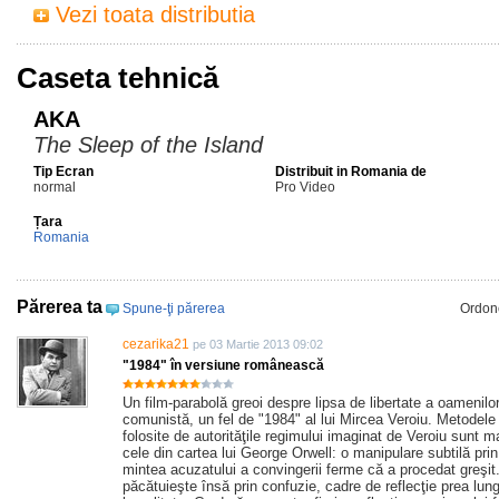
Vezi toata distributia
Caseta tehnică
AKA
The Sleep of the Island
Tip Ecran
Distribuit in Romania de
normal
Pro Video
Țara
Romania
Părerea ta
Spune-ţi părerea
Ordon
cezarika21
pe 03 Martie 2013 09:02
"1984" în versiune românească
Un film-parabolă greoi despre lipsa de libertate a oamenilo
comunistă, un fel de "1984" al lui Mircea Veroiu. Metodel
folosite de autorităţile regimului imaginat de Veroiu sunt m
cele din cartea lui George Orwell: o manipulare subtilă pri
mintea acuzatului a convingerii ferme că a procedat greşit.
păcătuieşte însă prin confuzie, cadre de reflecţie prea lung