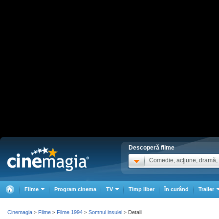
Descoperă filme
Comedie, acţiune, dramă, .
Filme
Program cinema
TV
Timp liber
În curând
Trailer
Cinemagia
Filme
Filme 1994
Somnul insulei
Detalii
>
>
>
>