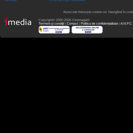
Venetia
Cinema City ParkLake
Acest site folosește cookie-uri. Navigând în conti
Copyright© 2000-2026 Cinemagia®
Termeni şi condiţii
|
Contact
|
Politica de confidențialitate
|
A.N.P.C