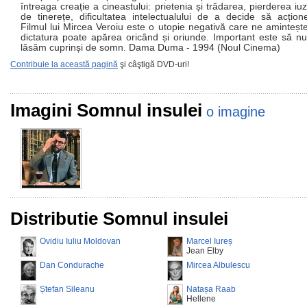
întreaga creație a cineastului: prietenia și trădarea, pierderea iuzi
de tinerețe, dificultatea intelectualului de a decide să acțion
Filmul lui Mircea Veroiu este o utopie negativă care ne aminteșt
dictatura poate apărea oricând și oriunde. Important este să n
lăsăm cuprinși de somn. Dama Duma - 1994 (Noul Cinema)
Contribuie la această pagină
şi câştigă DVD-uri!
Imagini Somnul insulei
o imagine
Distributie Somnul insulei
Ovidiu Iuliu Moldovan
Marcel Iureș
Jean Elby
Dan Condurache
Mircea Albulescu
Ștefan Sileanu
Natașa Raab
Hellene