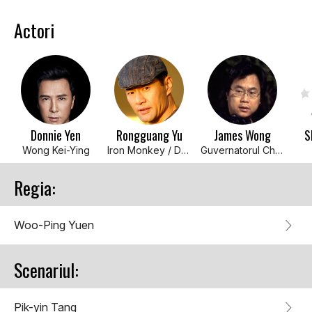
Actori
Donnie Yen
Rongguang Yu
James Wong
S
Wong Kei-Ying
Iron Monkey / Dr. Yang
Guvernatorul Cheng
Regia:
Woo-Ping Yuen
Scenariul:
Pik-yin Tang