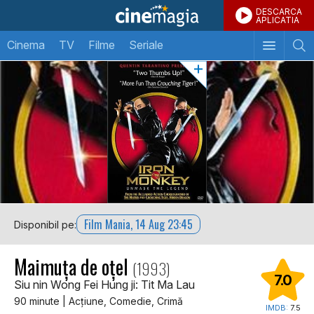
DESCARCA
APLICATIA
Cinema
TV
Filme
Seriale
Film Mania, 14 Aug 23:45
Disponibil pe:
Maimuța de oțel
(1993)
7.0
Siu nin Wong Fei Hung ji: Tit Ma Lau
90 minute | Acţiune, Comedie, Crimă
IMDB:
7.5