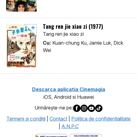
Tang ren jie xiao zi (1977)
Tang ren jie xiao zi
Cu:
Kuan-chung Ku, Jamie Luk, Dick
Wei
Descarca aplicatia Cinemagia
iOS, Android si Huawei
Urmăreşte-ne pe:
Termeni şi condiţii
|
Contact
|
Politica de confidentialitate
|
A.N.P.C