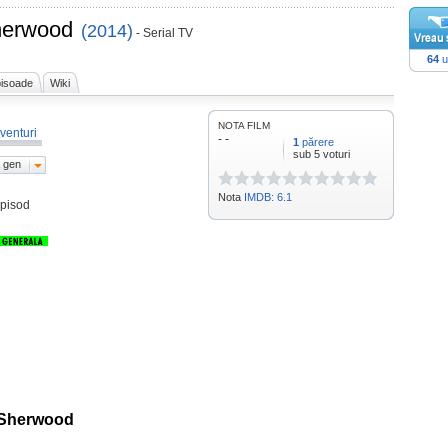
herwood
(2014)
- Serial TV
64
u
isoade
Wiki
NOTA FILM
venturi
- -
1
părere
sub 5 voturi
 gen
Nota
IMDB: 6.1
episod
n Sherwood