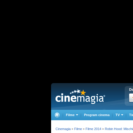
De
Filme
Program cinema
TV
Ti
Cinemagia
Filme
Filme 2014
Robin Hood: Mischi
>
>
>