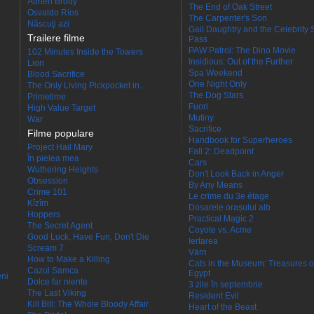
Adrien Brody
The End of Oak Street
Osvaldo Ríos
The Carpenter's Son
Născuţi azi
Gail Daughtry and the Celebrity 
Trailere filme
Pass
PAW Patrol: The Dino Movie
102 Minutes Inside the Towers
Insidious: Out of the Further
Lion
Spa Weekend
Blood Sacrifice
One Night Only
The Only Living Pickpocket in...
The Dog Stars
Primetime
Fuori
High Value Target
Mutiny
War
Sacrifice
Filme populare
Handbook for Superheroes
Project Hail Mary
Fall 2: Deadpoint
În pielea mea
Cars
Wuthering Heights
Don't Look Back in Anger
Obsession
By Any Means
Crime 101
Le crime du 3e étage
Kîzîm
Dosarele orașului alb
Hoppers
Practical Magic 2
The Secret Agent
Coyote vs. Acme
Good Luck, Have Fun, Don't Die
Iertarea
Scream 7
Värn
How to Make a Killing
Cats in the Museum: Treasures o
Cazul Samca
Egypt
eni
Dolce far niente
3 zile în septembrie
The Last Viking
Resident Evil
Kill Bill: The Whole Bloody Affair
Heart of the Beast