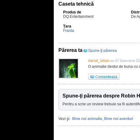
Caseta tehnică
Produs de
Distr
DQ Entertainment
De Ag
Țara
Franta
Părerea ta
Spune-ţi părerea
danut_iulian
pe 07 Noiembrie 20
O animatie destul de buna cu o
Spune-ţi părerea despre Robin 
Pentru a scrie un review trebuie sa fii autentifi
Vezi şi:
filme noi animatie
,
filme noi aventuri