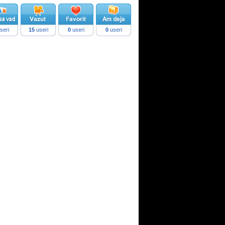
seri
15
useri
0
useri
0
useri