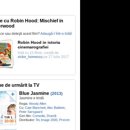
te cu Robin Hood: Mischief in
erwood
lace sau deteşti acest film?
Adaugă-l într-o listă!
Robin Hood in istoria
cinemarografiei
listă cu 15 filme, creată de
victor_homescu
pe 27 Iulie 2017
me de urmărit la TV
Blue Jasmine
(2013)
Jasmine e tristă
Regia:
Woody Allen
Cu:
Cate Blanchett
,
Alec Baldwin
,
Peter Sarsgaard
Gen film:
Comedie
,
Dramă
TVR 1
Distribuitor:
Ro Image 2000
,
Prorom
20:00