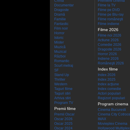
Crimă
Premiere cinema
Documentar
Filme la TV
Dragoste
Filme pe DVD
Dramă
Filme pe Blu-ray
Familie
Filme româneşti
Fantastic
Filme indiene
Film noir
Filme 2026
Horror
Filme noi 2026
Istoric
Actiune 2026
Mister
Comedie 2026
Muzică
Dragoste 2026
Muzical
Horror 2026
Război
Indiene 2026
Romantic
Româneşti 2026
Scurt metraj
Index filme
SF
Stand Up
Index 2026
Thriller
Index 2025
Western
Index acţiune
Taguri filme
Index comedie
Taguri stiri
Actori populari
Arhiva stiri
Regizori populari
Program TV
Program cinema
Premii filme
Cinema Bucuresti
Premii Oscar
Cinema City Cotroc
Oscar 2026
IMAX
Oscar 2025
Movieplex Cinema
Oscar 2024
Hollywood Multiplex