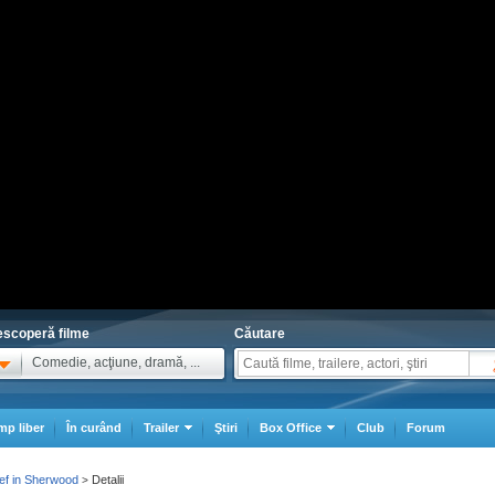
scoperă filme
Căutare
Comedie, acţiune, dramă, ...
mp liber
În curând
Trailer
Ştiri
Box Office
Club
Forum
ef in Sherwood
Detalii
>