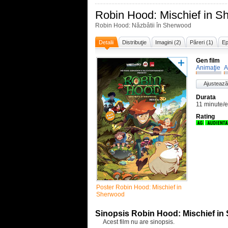
Robin Hood: Mischief in S
Robin Hood: Năzbâtii în Sherwood
Detalii
Distribuţie
Imagini (2)
Păreri (1)
Ep
Gen film
Animaţie
A
Ajustează
Durata
11 minute/
Rating
Poster Robin Hood: Mischief in
Sherwood
Sinopsis Robin Hood: Mischief i
Acest film nu are sinopsis.