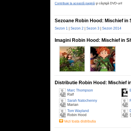
Contribuie la această pagină
şi câştigă DVD-uri!
Sezoane Robin Hood: Mischief in
Sezon 1
|
Sezon 2
|
Sezon 3
|
Sezon 2014
Imagini Robin Hood: Mischief in 
Distributie Robin Hood: Mischief 
Marc Thompson
Ralf
Sarah Natochenny
Marian
Tom Wayland
Robin Hood
Ş
Vezi toata distributia