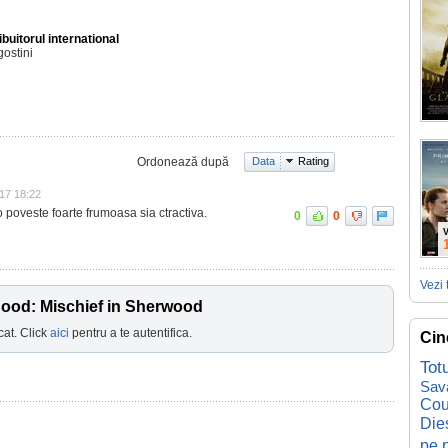
ibuitorul international
ostini
Ordonează după
Data
Rating
17 18:22
 poveste foarte frumoasa sia ctractiva.
0
0
V
Vezi 
Hood: Mischief in Sherwood
cat. Click
aici
pentru a te autentifica.
Cin
Tot
Sav
Cou
Die
pe p