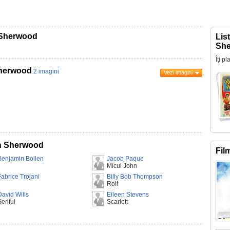
 Sherwood
Lis
Sh
Îţi p
Sherwood
2 imagini
Vezi imagini
in Sherwood
Fil
Benjamin Bollen
Jacob Paque
Micul John
Fabrice Trojani
Billy Bob Thompson
Rolf
David Wills
Eileen Stevens
eriful
Scarlett