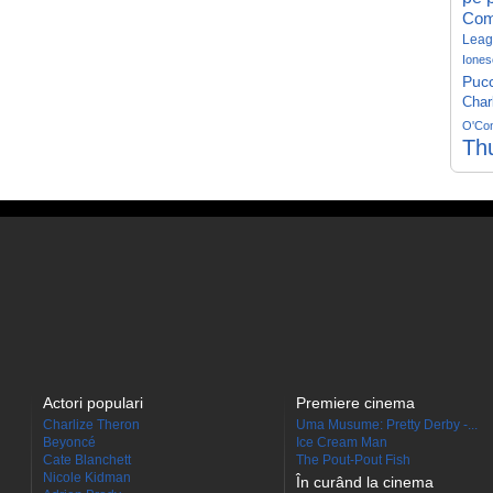
Com
Leag
Iones
Pucc
Char
O'Co
Th
Actori populari
Premiere cinema
Charlize Theron
Uma Musume: Pretty Derby -...
Beyoncé
Ice Cream Man
Cate Blanchett
The Pout-Pout Fish
Nicole Kidman
În curând la cinema