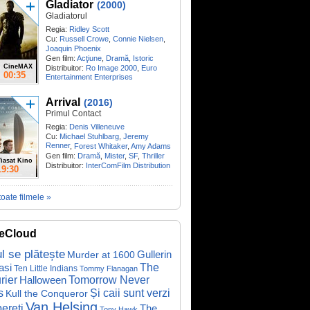
Gladiator
(2000)
Gladiatorul
Regia:
Ridley Scott
Cu:
Russell Crowe
,
Connie Nielsen
,
Joaquin Phoenix
Gen film:
Acţiune
,
Dramă
,
Istoric
CineMAX
Distribuitor:
Ro Image 2000
,
Euro
00:35
Entertainment Enterprises
Arrival
(2016)
Primul Contact
Regia:
Denis Villeneuve
Cu:
Michael Stuhlbarg
,
Jeremy
Renner
,
Forest Whitaker
,
Amy Adams
Gen film:
Dramă
,
Mister
,
SF
,
Thriller
iasat Kino
Distribuitor:
InterComFilm Distribution
19:30
toate filmele »
eCloud
ul se plătește
Gullerin
Murder at 1600
asi
The
Ten Little Indians
Tommy Flanagan
rier
Halloween
Tomorrow Never
Și caii sunt verzi
s
Kull the Conqueror
Van Helsing
ereți
The
Tony Hawk