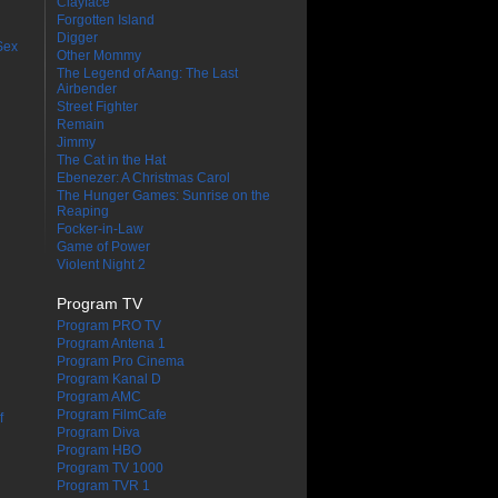
Clayface
Forgotten Island
Digger
Sex
Other Mommy
The Legend of Aang: The Last
Airbender
Street Fighter
Remain
Jimmy
The Cat in the Hat
Ebenezer: A Christmas Carol
The Hunger Games: Sunrise on the
Reaping
Focker-in-Law
Game of Power
Violent Night 2
Program TV
Program PRO TV
Program Antena 1
Program Pro Cinema
Program Kanal D
Program AMC
Program FilmCafe
f
Program Diva
Program HBO
Program TV 1000
Program TVR 1